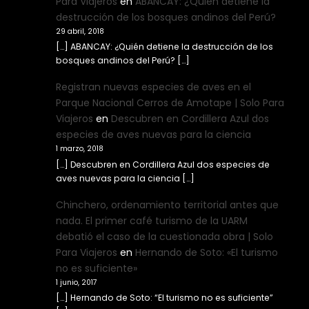
Para Viajeros
en
ABANCAY: ¿Quién detiene la
destrucción de los bosques andinos del Perú?
29 abril, 2018
[…] ABANCAY: ¿Quién detiene la destrucción de los
bosques andinos del Perú? […]
Registran nuevas especies de aves en el
Parque Nacional Cerros de Amotape | Solo Para
Viajeros
en
Descubren en Cordillera Azul dos
especies de aves nuevas para la ciencia
1 marzo, 2018
[…] Descubren en Cordillera Azul dos especies de
aves nuevas para la ciencia […]
Chinchero, ordenamiento territorial antes que
nada. El primer café turismo de la UARM
debatió el caso de la cuestionada obra | Solo
Para Viajeros
en
Hernando de Soto: «El turismo
no es suficiente»
1 junio, 2017
[…] Hernando de Soto: “El turismo no es suficiente”