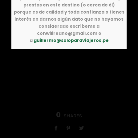
prestas en este destino (o cerca de él)
porque es de calidad y toda confianza o tienes
interés en darnos algún dato que no hayamos
considerado escríbeme a
conwilireano@gmail.com o
a
guillermo@soloparaviajeros.pe
0
SHARES