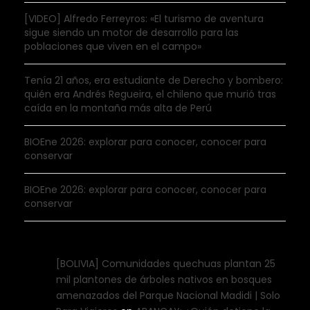
[VIDEO] Alfredo Ferreyros: «El turismo de aventura
sigue siendo un motor de desarrollo para las
poblaciones que viven en el campo»
Tenía 21 años, era estudiante de Derecho y bombero:
quién era Andrés Regueira, el chileno que murió tras
caída en la montaña más alta de Perú
BIOEne 2026: explorar para conocer, conocer para
conservar
BIOEne 2026: explorar para conocer, conocer para
conservar
[BOLIVIA] Comunidades quechuas plantan 25
mil plantones de árboles nativos en bosques
amenazados del Parque Nacional Madidi | Solo