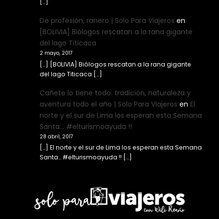
[…]
De profesión, ranero | Solo Para Viajeros
en
[BOLIVIA] Biólogos rescatan a la rana gigante
del lago Titicaca
2 mayo, 2017
[…] [BOLIVIA] Biólogos rescatan a la rana gigante
del lago Titicaca […]
Cañete lo tiene todo: tradición, naturaleza y
aventura todo el año | Solo Para Viajeros
en
El
norte y el sur de Lima los esperan esta Semana
Santa… #elturismoayuda !!
28 abril, 2017
[…] El norte y el sur de Lima los esperan esta Semana
Santa… #elturismoayuda !! […]