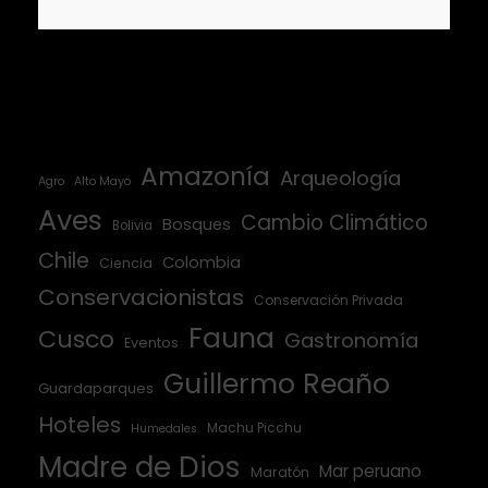
Amazonía
Arqueología
Agro
Alto Mayo
Aves
Cambio Climático
Bosques
Bolivia
Chile
Colombia
Ciencia
Conservacionistas
Conservación Privada
Fauna
Cusco
Gastronomía
Eventos
Guillermo Reaño
Guardaparques
Hoteles
Machu Picchu
Humedales
Madre de Dios
Mar peruano
Maratón