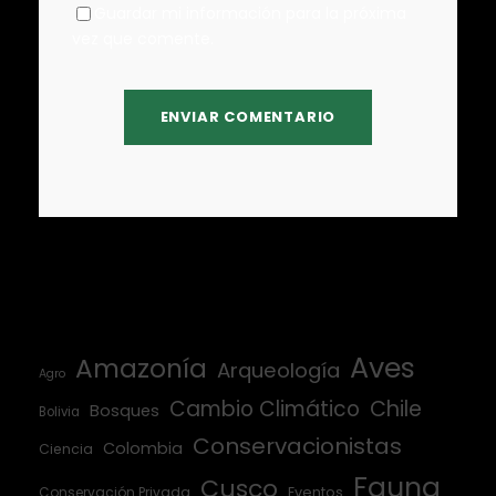
Guardar mi información para la próxima
vez que comente.
Aves
Amazonía
Arqueología
Agro
Cambio Climático
Chile
Bosques
Bolivia
Conservacionistas
Colombia
Ciencia
Fauna
Cusco
Conservación Privada
Eventos