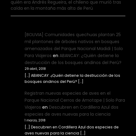
quién era Andrés Regueira, el chileno que murió tras
caída en la montaña más alta de Perú
[BOLIVIA] Comunidades quechuas plantan 25
mil plantones de árboles nativos en bosques
amenazados del Parque Nacional Madidi | Solo
Para Viajeros
en
ABANCAY: ¿Quién detiene la
destrucción de los bosques andinos del Perú?
29 abril, 2018
[…] ABANCAY: ¿Quién detiene la destrucción de los
bosques andinos del Perú? […]
Registran nuevas especies de aves en el
Parque Nacional Cerros de Amotape | Solo Para
Viajeros
en
Descubren en Cordillera Azul dos
especies de aves nuevas para la ciencia
1 marzo, 2018
[…] Descubren en Cordillera Azul dos especies de
aves nuevas para la ciencia […]