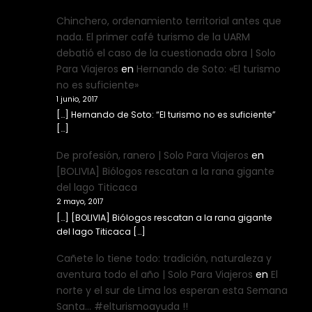
Chinchero, ordenamiento territorial antes que
nada. El primer café turismo de la UARM
debatió el caso de la cuestionada obra | Solo
Para Viajeros
en
Hernando de Soto: «El turismo
no es suficiente»
1 junio, 2017
[…] Hernando de Soto: “El turismo no es suficiente”
[…]
De profesión, ranero | Solo Para Viajeros
en
[BOLIVIA] Biólogos rescatan a la rana gigante
del lago Titicaca
2 mayo, 2017
[…] [BOLIVIA] Biólogos rescatan a la rana gigante
del lago Titicaca […]
Cañete lo tiene todo: tradición, naturaleza y
aventura todo el año | Solo Para Viajeros
en
El
norte y el sur de Lima los esperan esta Semana
Santa… #elturismoayuda !!