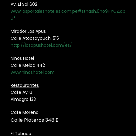
Av. El Sol 602
www.losportaleshoteles.com.pe#sthash.0ho9HYGZ.dp
uf
Mirador Los Apus
Calle Atocsaycuchi 515
http://losapushotel.com/es/
Niños Hotel
Calle Meloc 442
www.ninoshotel.com
Restaurantes
Café Ayllu
Almagro 133
Café Morena
Calle Plateros 348 B
El Tabuco