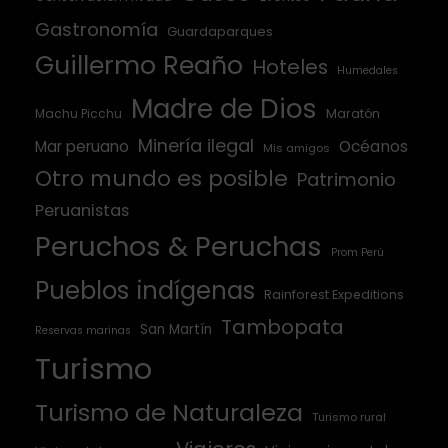
Gastronomía
Guardaparques
Guillermo Reaño
Hoteles
Humedales
Madre de Dios
Machu Picchu
Maratón
Minería ilegal
Mar peruano
Océanos
Mis amigos
Otro mundo es posible
Patrimonio
Peruanistas
Peruchos & Peruchas
Prom Perú
Pueblos indígenas
Rainforest Expeditions
Tambopata
San Martín
Reservas marinas
Turismo
Turismo de Naturaleza
Turismo rural