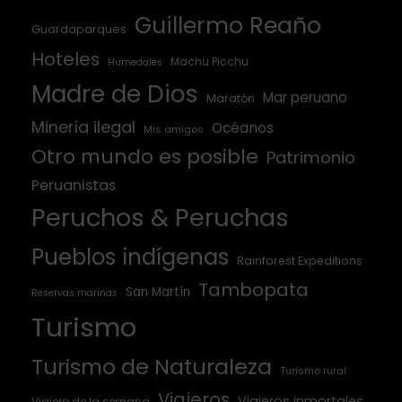
Guillermo Reaño
Guardaparques
Hoteles
Machu Picchu
Humedales
Madre de Dios
Mar peruano
Maratón
Minería ilegal
Océanos
Mis amigos
Otro mundo es posible
Patrimonio
Peruanistas
Peruchos & Peruchas
Pueblos indígenas
Rainforest Expeditions
Tambopata
San Martín
Reservas marinas
Turismo
Turismo de Naturaleza
Turismo rural
Viajeros
Viajeros inmortales
Viajero de la semana