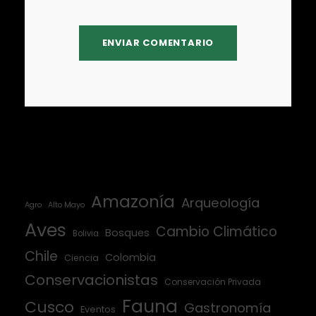
Amazonía
Arqueología
Agro
Alto Mayo
Aves
Cambio Climático
Bosques
Bolivia
Chile
Colombia
Ciencia
Conservacionistas
Conservación Privada
Fauna
Cusco
Gastronomía
Eventos