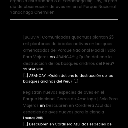
organiza este sábado 8 el Yanachaga Big Day, el gran
día de observación de aves en en el Parque Nacional
Yanachaga Chemillén
[BOLIVIA] Comunidades quechuas plantan 25
mil plantones de árboles nativos en bosques
amenazados del Parque Nacional Madidi | Solo
Para Viajeros
en
ABANCAY: ¿Quién detiene la
destrucción de los bosques andinos del Perú?
29 abril, 2018
[…] ABANCAY: ¿Quién detiene la destrucción de los
bosques andinos del Perú? […]
Registran nuevas especies de aves en el
Parque Nacional Cerros de Amotape | Solo Para
Viajeros
en
Descubren en Cordillera Azul dos
especies de aves nuevas para la ciencia
1 marzo, 2018
[…] Descubren en Cordillera Azul dos especies de