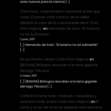
aves nuevas para la ciencia […]
Chinchero, ordenamiento territorial antes que
nada. El primer café turismo de la UARM
debatió el caso de la cuestionada obra | Solo
Para Viajeros
en
Hernando de Soto: «El turismo
no es suficiente»
1 junio, 2017
[…] Hernando de Soto: “El turismo no es suficiente”
[…]
De profesión, ranero | Solo Para Viajeros
en
[BOLIVIA] Biólogos rescatan a la rana gigante
del lago Titicaca
2 mayo, 2017
[…] [BOLIVIA] Biólogos rescatan a la rana gigante
del lago Titicaca […]
Cañete lo tiene todo: tradición, naturaleza y
aventura todo el año | Solo Para Viajeros
en
El
norte y el sur de Lima los esperan esta Semana