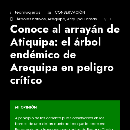
teamviajeros
CONSERVACIÓN
Árboles nativos
,
Arequipa
,
Atiquipa
,
Lomas
0
Conoce al arrayán de
Atiquipa: el árbol
endémico de
Arequipa en peligro
crítico
MI OPINIÓN
A principio de los ochenta pude observarlos en los
bordes de una de las quebraditas que la carretera
Panamericana traspasa poco antes de llegar a Chala: