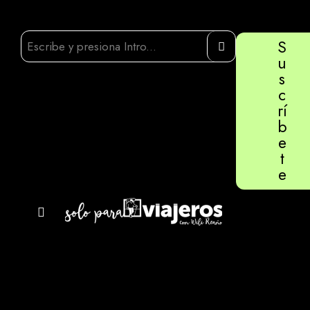
S
u
s
c
rí
b
e
t
e