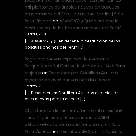
[BOLIVIA] Comunidades quechuas plantan 25
mil plantones de árboles nativos en bosques
amenazados del Parque Nacional Madidi | Solo
Para Viajeros
en
ABANCAY: ¿Quién detiene la
destrucción de los bosques andinos del Perú?
29 abril, 2018
[…] ABANCAY: ¿Quién detiene la destrucción de los
bosques andinos del Perú? […]
Registran nuevas especies de aves en el
Parque Nacional Cerros de Amotape | Solo Para
Viajeros
en
Descubren en Cordillera Azul dos
especies de aves nuevas para la ciencia
1 marzo, 2018
[…] Descubren en Cordillera Azul dos especies de
aves nuevas para la ciencia […]
Chinchero, ordenamiento territorial antes que
nada. El primer café turismo de la UARM
debatió el caso de la cuestionada obra | Solo
Para Viajeros
en
Hernando de Soto: «El turismo