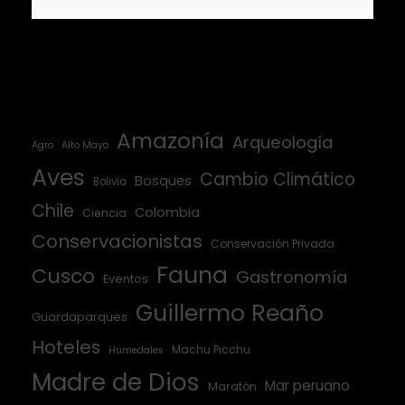
Amazonía
Arqueología
Agro
Alto Mayo
Aves
Cambio Climático
Bosques
Bolivia
Chile
Colombia
Ciencia
Conservacionistas
Conservación Privada
Fauna
Cusco
Gastronomía
Eventos
Guillermo Reaño
Guardaparques
Hoteles
Machu Picchu
Humedales
Madre de Dios
Mar peruano
Maratón