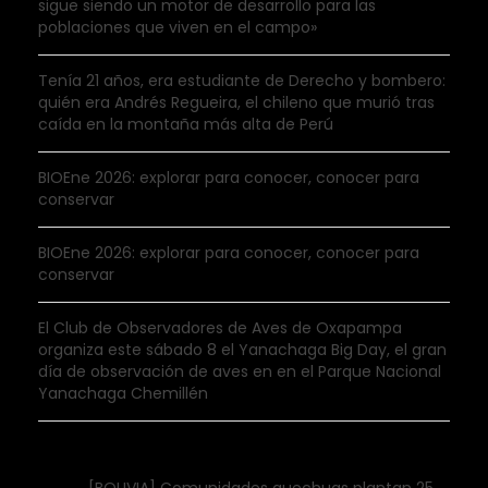
sigue siendo un motor de desarrollo para las
poblaciones que viven en el campo»
Tenía 21 años, era estudiante de Derecho y bombero:
quién era Andrés Regueira, el chileno que murió tras
caída en la montaña más alta de Perú
BIOEne 2026: explorar para conocer, conocer para
conservar
BIOEne 2026: explorar para conocer, conocer para
conservar
El Club de Observadores de Aves de Oxapampa
organiza este sábado 8 el Yanachaga Big Day, el gran
día de observación de aves en en el Parque Nacional
Yanachaga Chemillén