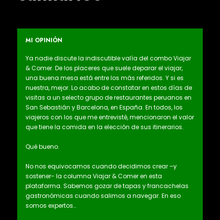
MI OPINIÓN
Ya nadie discute la indiscutible valía del combo Viajar
& Comer. De los placeres que suele deparar el viajar,
una buena mesa está entre los más referidos. Y si es
nuestra, mejor. Lo acabo de constatar en estos días de
visitas a un selecto grupo de restaurantes peruanos en
San Sebastián y Barcelona, en España. En todos, los
viajeros con los que me entrevisté, mencionaron el valor
que tiene la comida en la elección de sus itinerarios.
Qué bueno.
No nos equivocamos cuando decidimos crear –y
sostener- la columna Viajar & Comer en esta
plataforma. Sabemos gozar de tapas y francachelas
gastronómicas cuando salimos a navegar. En eso
somos expertos…