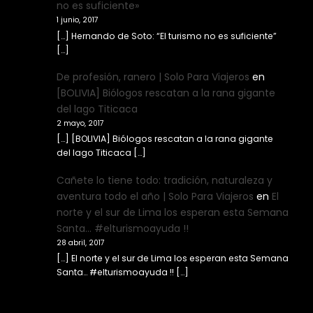
no es suficiente»
1 junio, 2017
[…] Hernando de Soto: “El turismo no es suficiente”
[…]
De profesión, ranero | Solo Para Viajeros
en
[BOLIVIA] Biólogos rescatan a la rana gigante
del lago Titicaca
2 mayo, 2017
[…] [BOLIVIA] Biólogos rescatan a la rana gigante
del lago Titicaca […]
Cañete lo tiene todo: tradición, naturaleza y
aventura todo el año | Solo Para Viajeros
en
El
norte y el sur de Lima los esperan esta Semana
Santa… #elturismoayuda !!
28 abril, 2017
[…] El norte y el sur de Lima los esperan esta Semana
Santa… #elturismoayuda !! […]