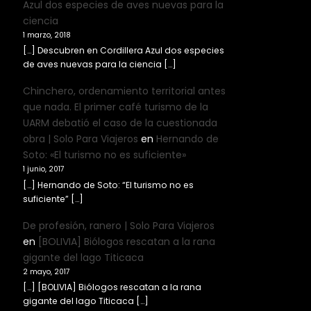
Azul dos especies de aves nuevas para la
ciencia
1 marzo, 2018
[…] Descubren en Cordillera Azul dos especies
de aves nuevas para la ciencia […]
Chinchero, ordenamiento territorial antes
que nada. El primer café turismo de la
UARM debatió el caso de la cuestionada
obra | Solo Para Viajeros
en
Hernando de
Soto: «El turismo no es suficiente»
1 junio, 2017
[…] Hernando de Soto: “El turismo no es
suficiente” […]
De profesión, ranero | Solo Para Viajeros
en
[BOLIVIA] Biólogos rescatan a la rana
gigante del lago Titicaca
2 mayo, 2017
[…] [BOLIVIA] Biólogos rescatan a la rana
gigante del lago Titicaca […]