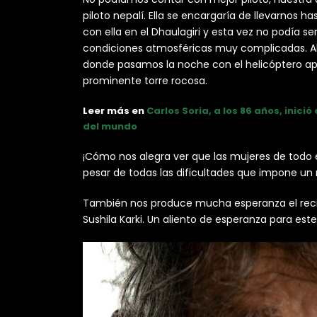
piloto nepalí. Ella se encargaría de llevarno
con ella en el Dhaulagiri y esta vez no podí
condiciones atmosféricas muy complicadas. Al f
donde pasamos la noche con el helicóptero a
prominente torre rocosa.
Leer más en
Carlos Soria, a los 86 años, inic
del mundo
¡Cómo nos alegra ver que las mujeres de todo 
pesar de todas las dificultades que impone u
También nos produce mucha esperanza el reci
Sushila Karki. Un aliento de esperanza para e