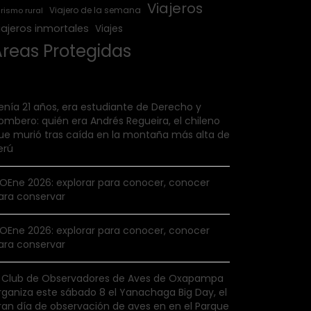
Viajeros
Viajero de la semana
rismo rural
iajeros inmortales
Viajes
Áreas Protegidas
enía 21 años, era estudiante de Derecho y
ombero: quién era Andrés Regueira, el chileno
ue murió tras caída en la montaña más alta de
erú
IOEne 2026: explorar para conocer, conocer
ara conservar
IOEne 2026: explorar para conocer, conocer
ara conservar
l Club de Observadores de Aves de Oxapampa
rganiza este sábado 8 el Yanachaga Big Day, el
ran día de observación de aves en en el Parque