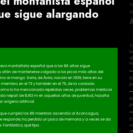
 el montañista español
Tu
ue sigue alargando
V
T
b
q
P
ngevo montañista español que a los 86 años sigue
u afán de mantenerse colgado a los picos más altos del
B
na al mango. Soria, de Ávila, nacido en 1939, tiene en su
p
 miembro, en el 73 y también en el 75, de la cordada
 Como lo ha mencionado repetidas veces, problemas médicos
ado nepalí de 8,163 m en aquellos años de juventud, hazaña
B
r oxígeno artificial.
p
 que cumplió los 86 mientras ascendía al Aconcagua,
E
 le responde, ha perdido un poco de memoria y a veces se da
o
 Fantástico, qué tipo…
g