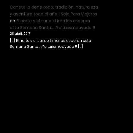
Cañete lo tiene todo: tradición, naturaleza
y aventura todo el año | Solo Para Viajeros
en
El norte y el sur de Lima los esperan
esta Semana Santa… #elturismoayuda !!
28 abril, 2017
[…] El norte y el sur de Lima los esperan esta
Semana Santa… #elturismoayuda !! […]