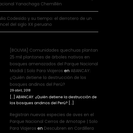
acional Yanachaga Chemillén
ulia Codesido y su tiempo: el derrotero de un
incel del siglo XX peruano
[BOLIVIA] Comunidades quechuas plantan
25 mil plantones de árboles nativos en
bosques amenazados del Parque Nacional
Madidi | Solo Para Viajeros
en
ABANCAY:
¿Quién detiene la destrucción de los
bosques andinos del Perú?
29 abril, 2018
[…] ABANCAY: ¿Quién detiene la destrucción de
los bosques andinos del Perú? […]
Registran nuevas especies de aves en el
Parque Nacional Cerros de Amotape | Solo
Para Viajeros
en
Descubren en Cordillera