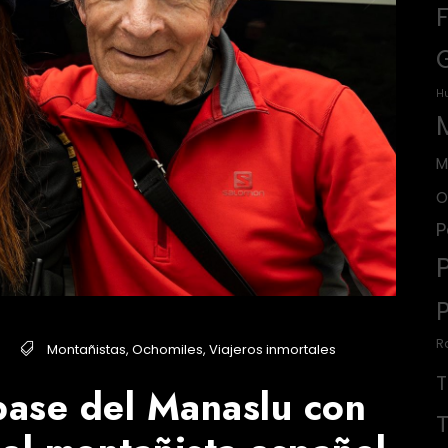
H
M
O
P
R
Montañistas
,
Ochomiles
,
Viajeros inmortales
base del Manaslu con