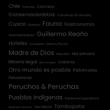
Chile
Colombia
Ciencia
Conservacionistas
Conservación Privada
Fauna
Cusco
Gastronomía
Eventos
Guillermo Reaño
Guardaparques
Hoteles
Machu Picchu
Humedales
Madre de Dios
Mar peruano
Maratón
Minería ilegal
Océanos
Mis amigos
Otro mundo es posible
Patrimonio
Peruanistas
Peruchos & Peruchas
Pueblos indígenas
Rainforest Expeditions
Tambopata
San Martín
Reservas marinas