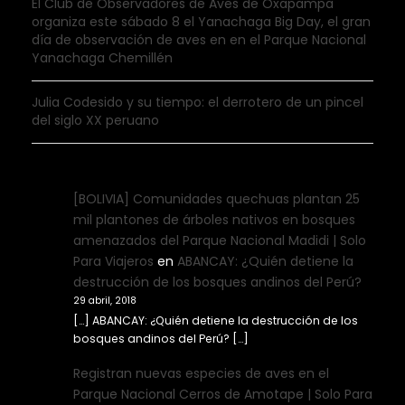
El Club de Observadores de Aves de Oxapampa
organiza este sábado 8 el Yanachaga Big Day, el gran
día de observación de aves en en el Parque Nacional
Yanachaga Chemillén
Julia Codesido y su tiempo: el derrotero de un pincel
del siglo XX peruano
[BOLIVIA] Comunidades quechuas plantan 25
mil plantones de árboles nativos en bosques
amenazados del Parque Nacional Madidi | Solo
Para Viajeros
en
ABANCAY: ¿Quién detiene la
destrucción de los bosques andinos del Perú?
29 abril, 2018
[…] ABANCAY: ¿Quién detiene la destrucción de los
bosques andinos del Perú? […]
Registran nuevas especies de aves en el
Parque Nacional Cerros de Amotape | Solo Para