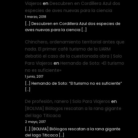
Viajeros
en
Descubren en Cordillera Azul dos
especies de aves nuevas para la ciencia
1 marzo, 2018
[…] Descubren en Cordillera Azul dos especies de
aves nuevas para la ciencia […]
Chinchero, ordenamiento territorial antes que
nada. El primer café turismo de la UARM
debatió el caso de la cuestionada obra | Solo
Para Viajeros
en
Hernando de Soto: «El turismo
no es suficiente»
1 junio, 2017
[…] Hernando de Soto: “El turismo no es suficiente”
[…]
De profesión, ranero | Solo Para Viajeros
en
[BOLIVIA] Biólogos rescatan a la rana gigante
del lago Titicaca
2 mayo, 2017
[…] [BOLIVIA] Biólogos rescatan a la rana gigante
del lago Titicaca […]