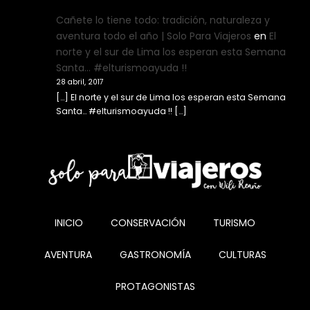
Cañete lo tiene todo: tradición, naturaleza y
aventura todo el año | Solo Para Viajeros
en
El
norte y el sur de Lima los esperan esta Semana
Santa… #elturismoayuda !!
28 abril, 2017
[…] El norte y el sur de Lima los esperan esta Semana
Santa… #elturismoayuda !! […]
INICIO
CONSERVACIÓN
TURISMO
AVENTURA
GASTRONOMÍA
CULTURAS
PROTAGONISTAS