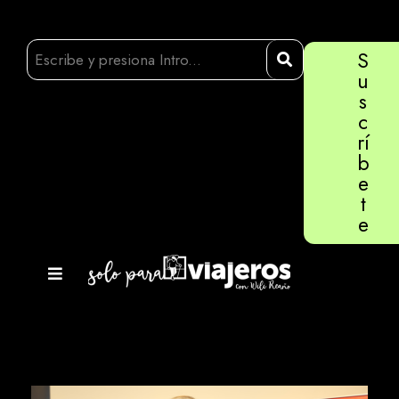
S
u
s
c
rí
b
e
t
e