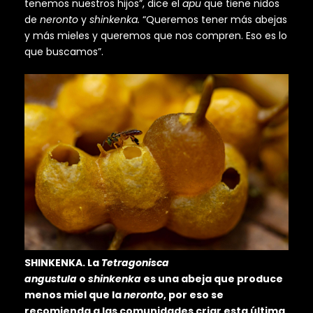
tenemos nuestros hijos”, dice el
apu
que tiene nidos
de
neronto
y
shinkenka.
“Queremos tener más abejas
y más mieles y queremos que nos compren. Eso es lo
que buscamos”.
SHINKENKA. La
Tetragonisca
angustula
o
shinkenka
es una abeja que produce
menos miel que la
neronto
, por eso se
recomienda a las comunidades criar esta última