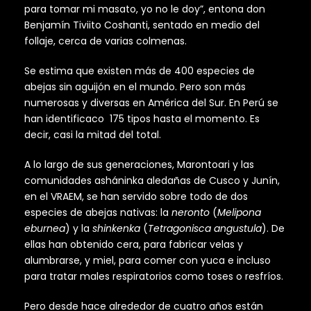
para tomar mi masato, yo no le doy”, entona don
Benjamín Tiviito Coshanti, sentado en medio del
follaje, cerca de varias colmenas.
Se estima que existen más de 400 especies de
abejas sin aguijón en el mundo. Pero son más
numerosas y diversas en América del Sur. En Perú se
han identificaco 175 tipos hasta el momento. Es
decir, casi la mitad del total.
A lo largo de sus generaciones, Marontoari y las
comunidades asháninka aledañas de Cusco y Junín,
en el VRAEM, se han servido sobre todo de dos
especies de abejas nativas: la
neronto
(
Melipona
eburnea
) y la
shinkenka
(
Tetragonisca angustula
). De
ellas han obtenido cera, para fabricar velas y
alumbrarse, y miel, para comer con yuca e incluso
para tratar males respiratorios como toses o resfríos.
Pero desde hace alrededor de cuatro años están