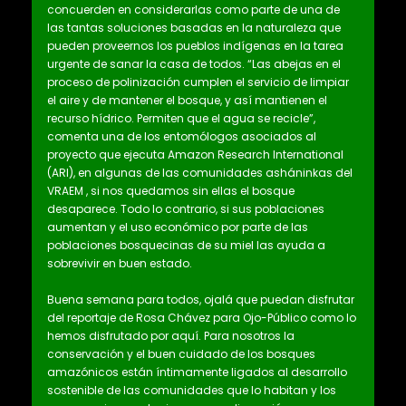
concuerden en considerarlas como parte de una de
las tantas soluciones basadas en la naturaleza que
pueden proveernos los pueblos indígenas en la tarea
urgente de sanar la casa de todos. “Las abejas en el
proceso de polinización cumplen el servicio de limpiar
el aire y de mantener el bosque, y así mantienen el
recurso hídrico. Permiten que el agua se recicle”,
comenta una de los entomólogos asociados al
proyecto que ejecuta Amazon Research International
(ARI), en algunas de las comunidades asháninkas del
VRAEM , si nos quedamos sin ellas el bosque
desaparece. Todo lo contrario, si sus poblaciones
aumentan y el uso económico por parte de las
poblaciones bosquecinas de su miel las ayuda a
sobrevivir en buen estado.
Buena semana para todos, ojalá que puedan disfrutar
del reportaje de Rosa Chávez para Ojo-Público como lo
hemos disfrutado por aquí. Para nosotros la
conservación y el buen cuidado de los bosques
amazónicos están íntimamente ligados al desarrollo
sostenible de las comunidades que lo habitan y los