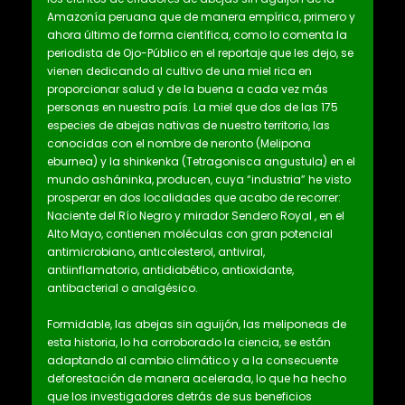
Amazonía peruana que de manera empírica, primero y
ahora último de forma científica, como lo comenta la
periodista de Ojo-Público en el reportaje que les dejo, se
vienen dedicando al cultivo de una miel rica en
proporcionar salud y de la buena a cada vez más
personas en nuestro país. La miel que dos de las 175
especies de abejas nativas de nuestro territorio, las
conocidas con el nombre de neronto (Melipona
eburnea) y la shinkenka (Tetragonisca angustula) en el
mundo asháninka, producen, cuya “industria” he visto
prosperar en dos localidades que acabo de recorrer:
Naciente del Río Negro y mirador Sendero Royal , en el
Alto Mayo, contienen moléculas con gran potencial
antimicrobiano, anticolesterol, antiviral,
antiinflamatorio, antidiabético, antioxidante,
antibacterial o analgésico.
Formidable, las abejas sin aguijón, las meliponeas de
esta historia, lo ha corroborado la ciencia, se están
adaptando al cambio climático y a la consecuente
deforestación de manera acelerada, lo que ha hecho
que los investigadores detrás de sus beneficios