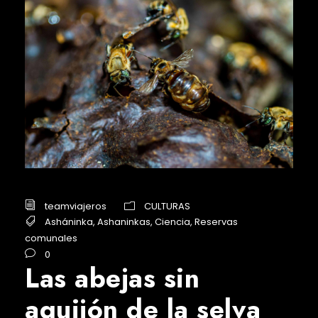
teamviajeros
CULTURAS
Asháninka
,
Ashaninkas
,
Ciencia
,
Reservas
comunales
0
Las abejas sin
aguijón de la selva