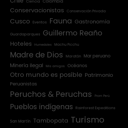
Chile
Colombia
Ciencia
Conservacionistas
Conservación Privada
Fauna
Cusco
Gastronomía
Eventos
Guillermo Reaño
Guardaparques
Hoteles
Machu Picchu
Humedales
Madre de Dios
Mar peruano
Maratón
Minería ilegal
Océanos
Mis amigos
Otro mundo es posible
Patrimonio
Peruanistas
Peruchos & Peruchas
Prom Perú
Pueblos indígenas
Rainforest Expeditions
Turismo
Tambopata
San Martín