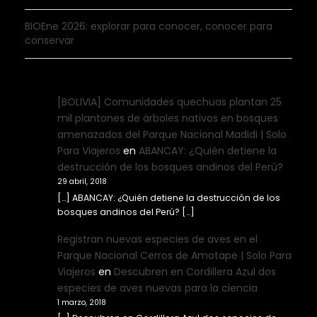
BIOEne 2026: explorar para conocer, conocer para
conservar
[BOLIVIA] Comunidades quechuas plantan 25
mil plantones de árboles nativos en bosques
amenazados del Parque Nacional Madidi | Solo
Para Viajeros
en
ABANCAY: ¿Quién detiene la
destrucción de los bosques andinos del Perú?
29 abril, 2018
[…] ABANCAY: ¿Quién detiene la destrucción de los
bosques andinos del Perú? […]
Registran nuevas especies de aves en el
Parque Nacional Cerros de Amotape | Solo Para
Viajeros
en
Descubren en Cordillera Azul dos
especies de aves nuevas para la ciencia
1 marzo, 2018