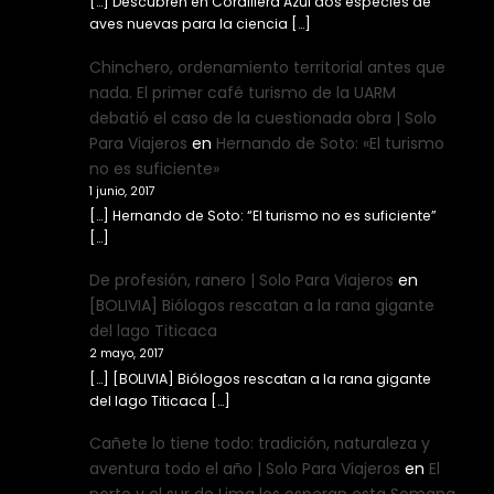
[…] Descubren en Cordillera Azul dos especies de
aves nuevas para la ciencia […]
Chinchero, ordenamiento territorial antes que
nada. El primer café turismo de la UARM
debatió el caso de la cuestionada obra | Solo
Para Viajeros
en
Hernando de Soto: «El turismo
no es suficiente»
1 junio, 2017
[…] Hernando de Soto: “El turismo no es suficiente”
[…]
De profesión, ranero | Solo Para Viajeros
en
[BOLIVIA] Biólogos rescatan a la rana gigante
del lago Titicaca
2 mayo, 2017
[…] [BOLIVIA] Biólogos rescatan a la rana gigante
del lago Titicaca […]
Cañete lo tiene todo: tradición, naturaleza y
aventura todo el año | Solo Para Viajeros
en
El
norte y el sur de Lima los esperan esta Semana