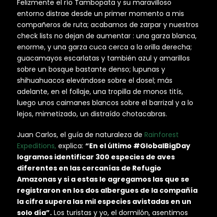
Felizmente el río Tambopata y su maravilloso
entorno distrae desde un primer momento a mis
compañeros de ruta; acabamos de zarpar y nuestros
check lists no dejan de aumentar : una garza blanca,
enorme, y una garza cuca cerca a la orilla derecha;
guacamayos escarlatas y también azul y amarillos
sobre un bosque bastante denso; lupunas y
shihuahuacos elevándose sobre el dosel; más
adelante, en el follaje, una tropilla de monos titís,
luego unos caimanes blancos sobre el barrizal y a lo
lejos, mimetizado, un distraído chotacabras.
Juan Carlos, el guía de naturaleza de
Rainforest
Expeditions,
explica:
“En el último #GlobalBigDay
logramos identificar 300 especies de aves
diferentes en las cercanías de Refugio
Amazonas y si a estas le agregamos las que se
registraron en los dos albergues de la compañía
la cifra supera las mil especies avistadas en un
solo día”.
Los turistas y yo, el dormilón, asentimos