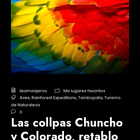
teamviajeros
Mis lugares favoritos
Aves
,
Rainforest Expeditions
,
Tambopata
,
Turismo
de Naturaleza
0
Las collpas Chuncho
y Colorado, retablo