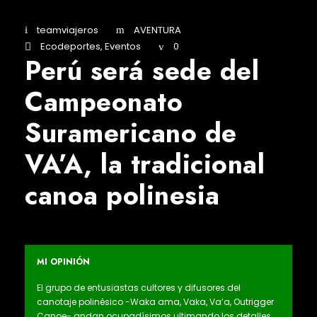
teamviajeros
AVENTURA
Ecodeportes
,
Eventos
0
Perú será sede del
Campeonato
Suramericano de
VA’A, la tradicional
canoa polinesia
MI OPINIÓN
El grupo de entusiastas cultores y difusores del
canotaje polinésico -Waka ama, Vaka, Va’a, Outrigger
Canoe- andan ocupadísimos ultimando los detalles