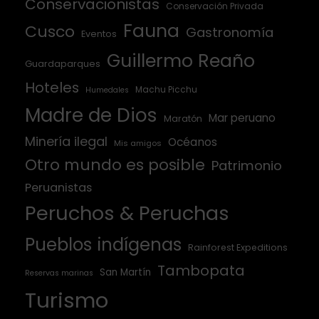
Conservacionistas
Conservación Privada
Fauna
Cusco
Gastronomía
Eventos
Guillermo Reaño
Guardaparques
Hoteles
Machu Picchu
Humedales
Madre de Dios
Mar peruano
Maratón
Minería ilegal
Océanos
Mis amigos
Otro mundo es posible
Patrimonio
Peruanistas
Peruchos & Peruchas
Pueblos indígenas
Rainforest Expeditions
Tambopata
San Martín
Reservas marinas
Turismo