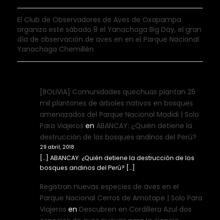
El Club de Observadores de Aves de Oxapampa
organiza este sábado 8 el Yanachaga Big Day, el gran
día de observación de aves en en el Parque Nacional
Yanachaga Chemillén
[BOLIVIA] Comunidades quechuas plantan 25
mil plantones de árboles nativos en bosques
amenazados del Parque Nacional Madidi | Solo
Para Viajeros
en
ABANCAY: ¿Quién detiene la
destrucción de los bosques andinos del Perú?
29 abril, 2018
[…] ABANCAY: ¿Quién detiene la destrucción de los
bosques andinos del Perú? […]
Registran nuevas especies de aves en el
Parque Nacional Cerros de Amotape | Solo Para
Viajeros
en
Descubren en Cordillera Azul dos