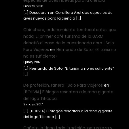
especies de aves nuevas para la ciencia
1 marzo, 2018
[…] Descubren en Cordillera Azul dos especies de
aves nuevas para la ciencia […]
Chinchero, ordenamiento territorial antes que
nada. El primer café turismo de la UARM
debatió el caso de la cuestionada obra | Solo
Para Viajeros
en
Hernando de Soto: «El turismo
no es suficiente»
1 junio, 2017
[…] Hernando de Soto: “El turismo no es suficiente”
[…]
De profesión, ranero | Solo Para Viajeros
en
[BOLIVIA] Biólogos rescatan a la rana gigante
del lago Titicaca
2 mayo, 2017
[…] [BOLIVIA] Biólogos rescatan a la rana gigante
del lago Titicaca […]
Cañete lo tiene todo: tradición, naturaleza y