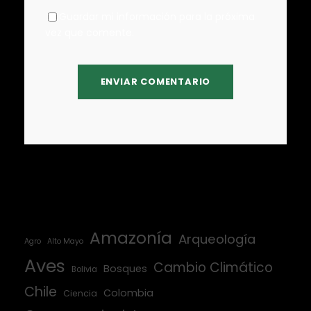
Guardar mi información para la próxima
vez que comente.
Amazonía
Arqueología
Agro
Alto Mayo
Aves
Cambio Climático
Bosques
Bolivia
Chile
Colombia
Ciencia