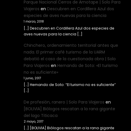
Parque Nacional Cerros de Amotape | Solo Para
Viajeros
en
Descubren en Cordillera Azul dos
especies de aves nuevas para la ciencia
1 marzo, 2018
[…] Descubren en Cordillera Azul dos especies de
aves nuevas para la ciencia […]
Chinchero, ordenamiento territorial antes que
nada. El primer café turismo de la UARM
debatió el caso de la cuestionada obra | Solo
Para Viajeros
en
Hernando de Soto: «El turismo
no es suficiente»
1 junio, 2017
[…] Hernando de Soto: “El turismo no es suficiente”
[…]
De profesión, ranero | Solo Para Viajeros
en
[BOLIVIA] Biólogos rescatan a la rana gigante
del lago Titicaca
2 mayo, 2017
[…] [BOLIVIA] Biólogos rescatan a la rana gigante