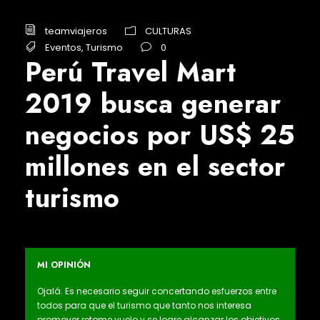
teamviajeros
CULTURAS
Eventos
,
Turismo
0
Perú Travel Mart
2019 busca generar
negocios por US$ 25
millones en el sector
turismo
MI OPINIÓN
Ojalá. Es necesario seguir concertando esfuerzos entre
todos para que el turismo que tanto nos interesa
promover retome vuelo y se logre alcanzar los objetivos