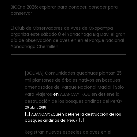
BIOEne 2026: explorar para conocer, conocer para
conservar
El Club de Observadores de Aves de Oxapampa
organiza este sábado 8 el Yanachaga Big Day, el gran
día de observación de aves en en el Parque Nacional
Yanachaga Chemillén
[BOLIVIA] Comunidades quechuas plantan 25
mil plantones de árboles nativos en bosques
amenazados del Parque Nacional Madidi | Solo
Para Viajeros
en
ABANCAY: ¿Quién detiene la
destrucción de los bosques andinos del Perú?
29 abril, 2018
[…] ABANCAY: ¿Quién detiene la destrucción de los
bosques andinos del Perú? […]
Registran nuevas especies de aves en el