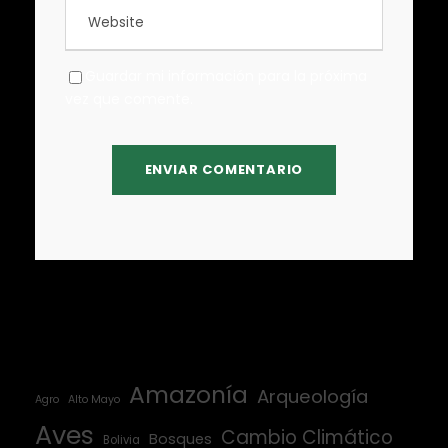
Guardar mi información para la próxima
vez que comente.
Amazonía
Arqueología
Agro
Alto Mayo
Aves
Cambio Climático
Bosques
Bolivia