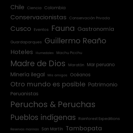
Chile
Colombia
Ciencia
Conservacionistas
Conservación Privada
Fauna
Cusco
Gastronomía
Eventos
Guillermo Reaño
Guardaparques
Hoteles
Machu Picchu
Humedales
Madre de Dios
Mar peruano
Maratón
Minería ilegal
Océanos
Mis amigos
Otro mundo es posible
Patrimonio
Peruanistas
Peruchos & Peruchas
Pueblos indígenas
Rainforest Expeditions
Tambopata
San Martín
Reservas marinas