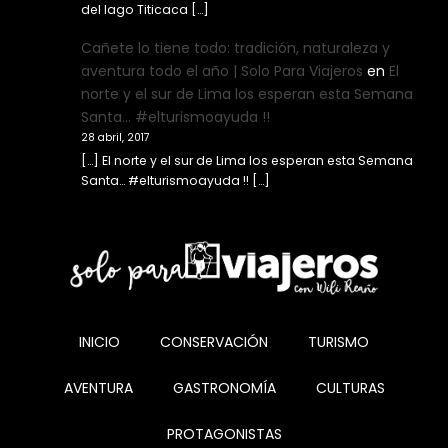
del lago Titicaca […]
Cañete lo tiene todo: tradición, naturaleza y
aventura todo el año | Solo Para Viajeros
en
El
norte y el sur de Lima los esperan esta Semana
Santa… #elturismoayuda !!
28 abril, 2017
[…] El norte y el sur de Lima los esperan esta Semana
Santa… #elturismoayuda !! […]
INICIO
CONSERVACIÓN
TURISMO
AVENTURA
GASTRONOMÍA
CULTURAS
PROTAGONISTAS