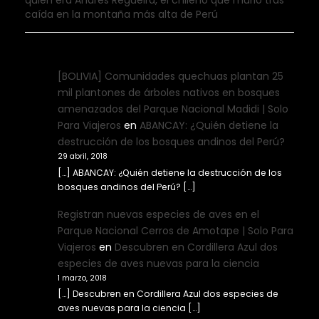
quién era Andrés Regueira, el chileno que murió tras
caída en la montaña más alta de Perú
[BOLIVIA] Comunidades quechuas plantan 25
mil plantones de árboles nativos en bosques
amenazados del Parque Nacional Madidi | Solo
Para Viajeros
en
ABANCAY: ¿Quién detiene la
destrucción de los bosques andinos del Perú?
29 abril, 2018
[…] ABANCAY: ¿Quién detiene la destrucción de los
bosques andinos del Perú? […]
Registran nuevas especies de aves en el
Parque Nacional Cerros de Amotape | Solo Para
Viajeros
en
Descubren en Cordillera Azul dos
especies de aves nuevas para la ciencia
1 marzo, 2018
[…] Descubren en Cordillera Azul dos especies de
aves nuevas para la ciencia […]