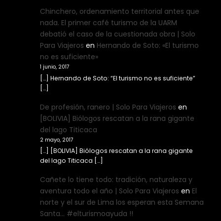
Chinchero, ordenamiento territorial antes que
nada. El primer café turismo de la UARM
debatió el caso de la cuestionada obra | Solo
Para Viajeros
en
Hernando de Soto: «El turismo
no es suficiente»
1 junio, 2017
[…] Hernando de Soto: “El turismo no es suficiente”
[…]
De profesión, ranero | Solo Para Viajeros
en
[BOLIVIA] Biólogos rescatan a la rana gigante
del lago Titicaca
2 mayo, 2017
[…] [BOLIVIA] Biólogos rescatan a la rana gigante
del lago Titicaca […]
Cañete lo tiene todo: tradición, naturaleza y
aventura todo el año | Solo Para Viajeros
en
El
norte y el sur de Lima los esperan esta Semana
Santa… #elturismoayuda !!