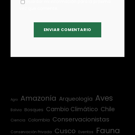
Guardar mi información para la próxima
vez que comente.
Aves
Amazonía
Arqueología
Agro
Cambio Climático
Chile
Bosques
Bolivia
Conservacionistas
Colombia
Ciencia
Fauna
Cusco
Conservación Privada
Eventos