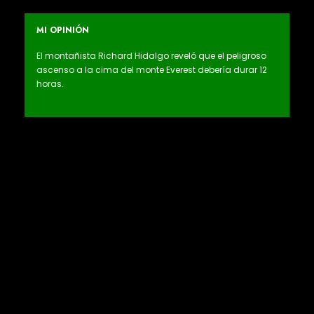
MI OPINIÓN
El montañista Richard Hidalgo reveló que el peligroso
ascenso a la cima del monte Everest debería durar 12
horas.
El montañista Richard Hidalgo reveló que el peligroso
ascenso a la cima del monte Everest debería durar 12
horas. Cada día que uno va a trabajar, parece
rutinario. Pero, cuando se recibe la llamada de un
compatriota que está a más de siete mil metros de
altura (y a 11 horas de diferencia horaria con respecto
a Lima) y a punto de coronar el Everest (8,850
msnm), ya nada es igual. Richard Hidalgo, el
montañista peruano, está a oce horas de pisar la
cima de la montaña más alta y temida del mundo. A
17 mil kilómetros de distancia, armado de valor y sin