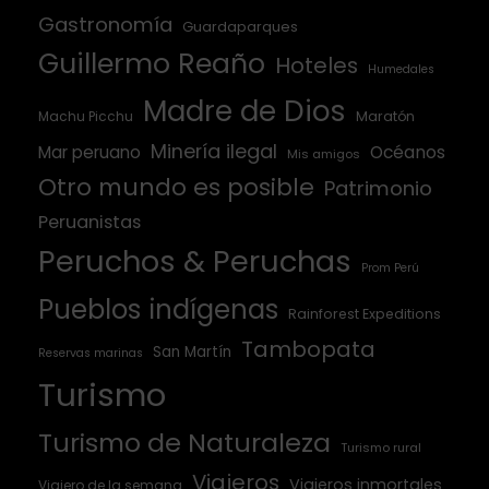
Gastronomía
Guardaparques
Guillermo Reaño
Hoteles
Humedales
Madre de Dios
Machu Picchu
Maratón
Minería ilegal
Mar peruano
Océanos
Mis amigos
Otro mundo es posible
Patrimonio
Peruanistas
Peruchos & Peruchas
Prom Perú
Pueblos indígenas
Rainforest Expeditions
Tambopata
San Martín
Reservas marinas
Turismo
Turismo de Naturaleza
Turismo rural
Viajeros
Viajeros inmortales
Viajero de la semana