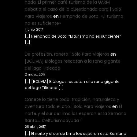
nada. El primer café turismo de la UARM
debatió el caso de la cuestionada obra | Solo
Para Viajeros
en
Hernando de Soto: «El turismo
no es suficiente»
1 junio, 2017
[…] Hernando de Soto: “El turismo no es suficiente”
[…]
De profesión, ranero | Solo Para Viajeros
en
[BOLIVIA] Biólogos rescatan a la rana gigante
del lago Titicaca
2 mayo, 2017
[…] [BOLIVIA] Biólogos rescatan a la rana gigante
del lago Titicaca […]
Cañete lo tiene todo: tradición, naturaleza y
aventura todo el año | Solo Para Viajeros
en
El
norte y el sur de Lima los esperan esta Semana
Santa… #elturismoayuda !!
28 abril, 2017
[…] El norte y el sur de Lima los esperan esta Semana