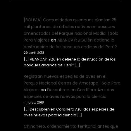
[BOLIVIA] Comunidades quechuas plantan 25
mil plantones de árboles nativos en bosques
amenazados del Parque Nacional Madidi | Solo
Para Viajeros
en
ABANCAY: ¿Quién detiene la
destrucción de los bosques andinos del Perú?
29 abril, 2018
[…] ABANCAY: ¿Quién detiene la destrucción de los
bosques andinos del Perú? […]
Registran nuevas especies de aves en el
Parque Nacional Cerros de Amotape | Solo Para
Viajeros
en
Descubren en Cordillera Azul dos
especies de aves nuevas para la ciencia
1 marzo, 2018
[…] Descubren en Cordillera Azul dos especies de
aves nuevas para la ciencia […]
Chinchero, ordenamiento territorial antes que