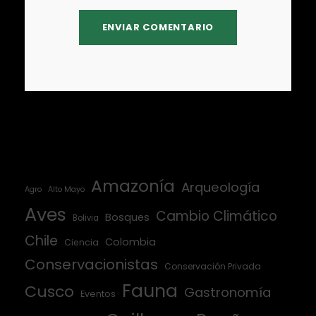
Amazonía
Arqueología
Agro
Alto Mayo
Aves
Cambio Climático
Bosques
Bolivia
Chile
Colombia
Ciencia
Conservacionistas
Conservación Privada
Fauna
Cusco
Gastronomía
Eventos