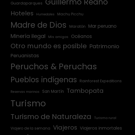
Guillermo Reaño
Guardaparques
Hoteles
Machu Picchu
Humedales
Madre de Dios
Mar peruano
Maratón
Minería ilegal
Océanos
Mis amigos
Otro mundo es posible
Patrimonio
Peruanistas
Peruchos & Peruchas
Pueblos indígenas
Rainforest Expeditions
Tambopata
San Martín
Reservas marinas
Turismo
Turismo de Naturaleza
Turismo rural
Viajeros
Viajeros inmortales
Viajero de la semana