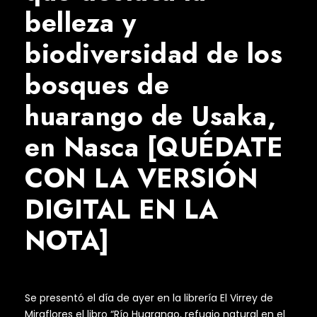
belleza y
biodiversidad de los
bosques de
huarango de Usaka,
en Nasca [QUÉDATE
CON LA VERSIÓN
DIGITAL EN LA
NOTA]
Se presentó el día de ayer en la librería El Virrey de
Miraflores el libro “Río Huarango, refugio natural en el