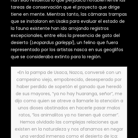
tareas de conservación que el proyecto que dirige
tiene en mente. Mientras tanto, las cámaras trampas
que se instalaron en Usaka para evaluar el estado de
la fauna existente han ido arrojando registros
excepcionales, entre ellos la presencia de gato del
desierto (
Leopardus garleppi
), un felino que fuera
representado por los artistas nasca en sus geoglifos
que se consideraba extinto para la región.
«En la pampa de Usaca, Nazca, conversé con un
campesino viejo, empobrecido, desesperado por
haber perdido de sopetón el ganado que heredó
de sus mayores, “ya no hay huaranga, señor”, me
dijo como quien se atreve a llamarle la atención a
unos dioses obstinados en hacerle pasar malos
ratos, “los animalitos ya no tienen qué comer”.
Hemos olvidado las complejas relaciones que
existen en la naturaleza y nos afanamos en negar
una verdad inmensa como el desierto de Ica: