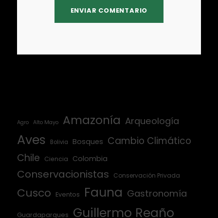
Amazonía
Arqueología
Agro
Alto Mayo
Aves
Cambio Climático
Bosques
Bolivia
Chile
Colombia
Ciencia
Conservacionistas
Conservación Privada
Fauna
Cusco
Gastronomía
Eventos
Guillermo Reaño
Guardaparques