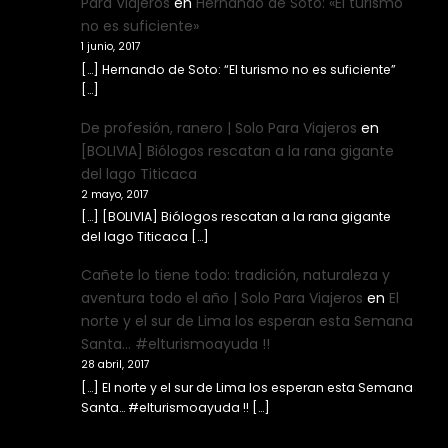
Para Viajeros
en
Hernando de Soto: «El turismo
no es suficiente»
1 junio, 2017
[…] Hernando de Soto: “El turismo no es suficiente”
[…]
De profesión, ranero | Solo Para Viajeros
en
[BOLIVIA] Biólogos rescatan a la rana gigante
del lago Titicaca
2 mayo, 2017
[…] [BOLIVIA] Biólogos rescatan a la rana gigante
del lago Titicaca […]
Cañete lo tiene todo: tradición, naturaleza y
aventura todo el año | Solo Para Viajeros
en
El
norte y el sur de Lima los esperan esta Semana
Santa… #elturismoayuda !!
28 abril, 2017
[…] El norte y el sur de Lima los esperan esta Semana
Santa… #elturismoayuda !! […]