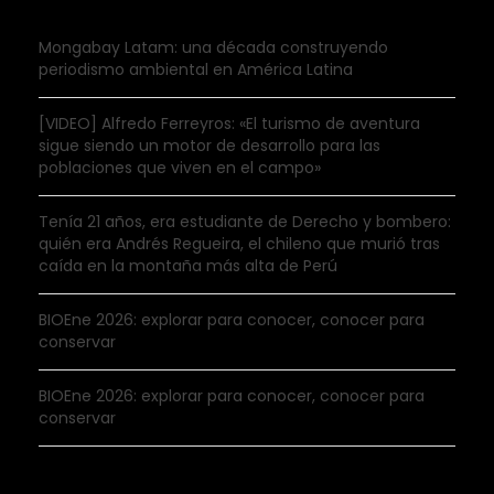
Mongabay Latam: una década construyendo
periodismo ambiental en América Latina
[VIDEO] Alfredo Ferreyros: «El turismo de aventura
sigue siendo un motor de desarrollo para las
poblaciones que viven en el campo»
Tenía 21 años, era estudiante de Derecho y bombero:
quién era Andrés Regueira, el chileno que murió tras
caída en la montaña más alta de Perú
BIOEne 2026: explorar para conocer, conocer para
conservar
BIOEne 2026: explorar para conocer, conocer para
conservar