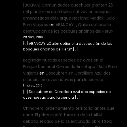
[BOLIVIA] Comunidades quechuas plantan 25
mil plantones de árboles nativos en bosques
amenazados del Parque Nacional Madidi | Solo
Para Viajeros
en
ABANCAY: ¿Quién detiene la
destrucción de los bosques andinos del Perú?
29 abril, 2018
[…] ABANCAY: ¿Quién detiene la destrucción de los
bosques andinos del Perú? […]
Registran nuevas especies de aves en el
Parque Nacional Cerros de Amotape | Solo Para
Viajeros
en
Descubren en Cordillera Azul dos
especies de aves nuevas para la ciencia
1 marzo, 2018
[…] Descubren en Cordillera Azul dos especies de
aves nuevas para la ciencia […]
Chinchero, ordenamiento territorial antes que
nada. El primer café turismo de la UARM
debatió el caso de la cuestionada obra | Solo