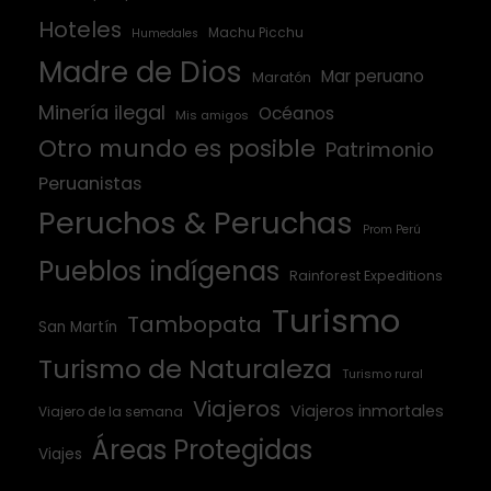
Hoteles
Machu Picchu
Humedales
Madre de Dios
Mar peruano
Maratón
Minería ilegal
Océanos
Mis amigos
Otro mundo es posible
Patrimonio
Peruanistas
Peruchos & Peruchas
Prom Perú
Pueblos indígenas
Rainforest Expeditions
Turismo
Tambopata
San Martín
Turismo de Naturaleza
Turismo rural
Viajeros
Viajeros inmortales
Viajero de la semana
Áreas Protegidas
Viajes