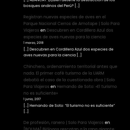
bosques andinos del Perú? […]
Registran nuevas especies de aves en el
Parque Nacional Cerros de Amotape | Solo Para
Viajeros
en
Descubren en Cordillera Azul dos
especies de aves nuevas para la ciencia
1 marzo, 2018
[…] Descubren en Cordillera Azul dos especies de
aves nuevas para la ciencia […]
Chinchero, ordenamiento territorial antes que
nada. El primer café turismo de la UARM
debatió el caso de la cuestionada obra | Solo
Para Viajeros
en
Hernando de Soto: «El turismo
no es suficiente»
1 junio, 2017
[…] Hernando de Soto: “El turismo no es suficiente”
[…]
De profesión, ranero | Solo Para Viajeros
en
[BOLIVIA] Biólogos rescatan a la rana gigante