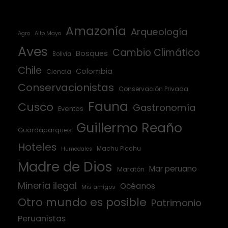
Amazonía
Arqueología
Agro
Alto Mayo
Aves
Cambio Climático
Bosques
Bolivia
Chile
Colombia
Ciencia
Conservacionistas
Conservación Privada
Fauna
Cusco
Gastronomía
Eventos
Guillermo Reaño
Guardaparques
Hoteles
Machu Picchu
Humedales
Madre de Dios
Mar peruano
Maratón
Minería ilegal
Océanos
Mis amigos
Otro mundo es posible
Patrimonio
Peruanistas