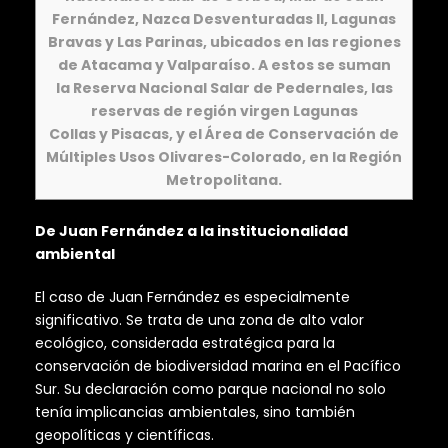
Fernández, Nazca Desventuradas II, Lagunas
Bravas y Las Parinas, ubicados en las regiones
de Atacama y Valparaíso. A estos se suman
la Reserva Nacional Salar de Pedernales, las
reservas de región virgen Lagunas
Collas y Pisacas, y el Área de Conservación de
Múltiples Usos Olivares-Colorado, en la Región
Metropolitana.
De Juan Fernández a la institucionalidad
ambiental
El caso de Juan Fernández es especialmente
significativo. Se trata de una zona de alto valor
ecológico, considerada estratégica para la
conservación de biodiversidad marina en el Pacífico
Sur. Su declaración como parque nacional no solo
tenía implicancias ambientales, sino también
geopolíticas y científicas.