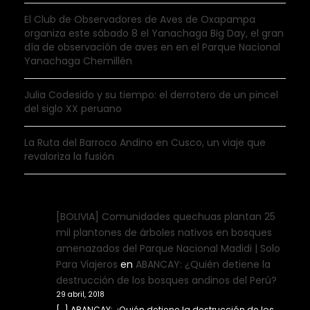
El Club de Observadores de Aves de Oxapampa
organiza este sábado 8 el Yanachaga Big Day, el gran
día de observación de aves en en el Parque Nacional
Yanachaga Chemillén
Julia Codesido y su tiempo: el derrotero de un pincel
del siglo XX peruano
La Ruta del Barroco Andino en Cusco, un viaje que
revaloriza la fusión
[BOLIVIA] Comunidades quechuas plantan 25
mil plantones de árboles nativos en bosques
amenazados del Parque Nacional Madidi | Solo
Para Viajeros
en
ABANCAY: ¿Quién detiene la
destrucción de los bosques andinos del Perú?
29 abril, 2018
[…] ABANCAY: ¿Quién detiene la destrucción de los