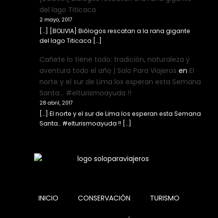
del lago Titicaca
2 mayo, 2017
[…] [BOLIVIA] Biólogos rescatan a la rana gigante
del lago Titicaca […]
Cañete lo tiene todo: tradición, naturaleza y
aventura todo el año | Solo Para Viajeros
en
El
norte y el sur de Lima los esperan esta Semana
Santa… #elturismoayuda !!
28 abril, 2017
[…] El norte y el sur de Lima los esperan esta Semana
Santa… #elturismoayuda !! […]
INICIO
CONSERVACIÓN
TURISMO