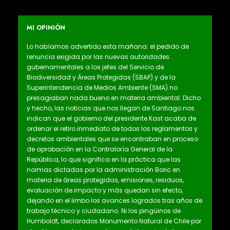
MI OPINIÓN
Lo habíamos advertido esta mañana: el pedido de
renuncia exigida por las nuevas autoridades
gubernamentales a los jefes del Servicio de
Biodiversidad y Áreas Protegidas (SBAP) y de la
Superintendencia de Medios Ambiente (SMA) no
presagiaban nada bueno en materia ambiental. Dicho
y hecho, las noticias que nos llegan de Santiago nos
indican que el gobierno del presidente Kast acaba de
ordenar el retiro inmediato de todos los reglamentos y
decretos ambientales que se encontraban en proceso
de aprobación en la Contraloría General de la
República, lo que significa en la práctica que las
normas dictadas por la administración Boric en
materia de áreas protegidas, emisiones, residuos,
evaluación de impacto y más quedan sin efecto,
dejando en el limbo los avances logrados tras años de
trabajo técnico y ciudadano. Ni los pingüinos de
Humboldt, declarados Monumento Natural de Chile por