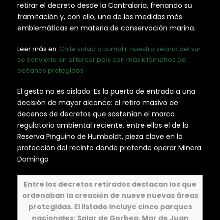
retirar el decreto desde la Contraloría, frenando su
tramitación y, con ello, una de las medidas más
emblemáticas en materia de conservación marina.
Leer más en:
Chile volvió a cumplir: nuestro vecino del sur
se convierte en el tercer país con más kilómetros de
océanos protegidos
El gesto no es aislado. Es la puerta de entrada a una
decisión de mayor alcance: el retiro masivo de
decenas de decretos que sostenían el marco
regulatorio ambiental reciente, entre ellos el de la
Reserva Pingüino de Humboldt, pieza clave en la
protección del recinto donde pretende operar Minera
Dominga
Entre los decretos retirados destacan los que
ordenaban la creación de nueve nuevas áreas
protegidas. El listado incluye cinco parques
nacionales: Salar de Gorbea, Mar de Juan