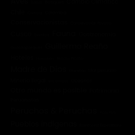
Aves
Cambio Climático
Bosques
Bolivia
Chile
Colombia
Ciencia
Conservacionistas
Conservación Privada
Fauna
Cusco
Gastronomía
Eventos
Guillermo Reaño
Guardaparques
Hoteles
Machu Picchu
Humedales
Madre de Dios
Mar peruano
Maratón
Minería ilegal
Océanos
Mis amigos
Otro mundo es posible
Patrimonio
Peruanistas
Peruchos & Peruchas
Prom Perú
Pueblos indígenas
Rainforest Expeditions