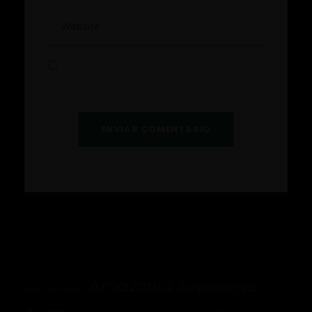
Guardar mi información para la próxima
vez que comente.
Amazonía
Arqueología
Agro
Alto Mayo