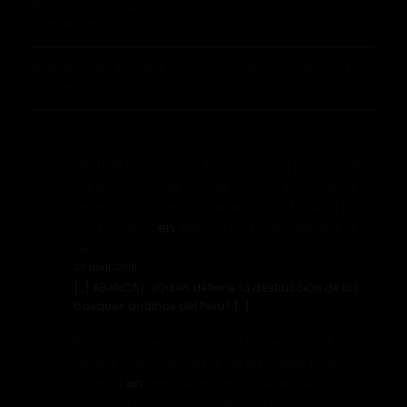
BIOEne 2026: explorar para conocer, conocer para
conservar
BIOEne 2026: explorar para conocer, conocer para
conservar
[BOLIVIA] Comunidades quechuas plantan 25
mil plantones de árboles nativos en bosques
amenazados del Parque Nacional Madidi | Solo
Para Viajeros
en
ABANCAY: ¿Quién detiene la
destrucción de los bosques andinos del Perú?
29 abril, 2018
[…] ABANCAY: ¿Quién detiene la destrucción de los
bosques andinos del Perú? […]
Registran nuevas especies de aves en el
Parque Nacional Cerros de Amotape | Solo Para
Viajeros
en
Descubren en Cordillera Azul dos
especies de aves nuevas para la ciencia