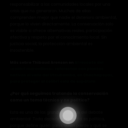
responsabilizar a las comunidades locales por una
crisis que no generaron. Muchas de ellas
comprenden mejor que nadie el deterioro ambiental,
porque lo viven directamente. La conservación solo
es viable si ofrece alternativas reales, participación
efectiva y respeto por el conocimiento local. Sin
justicia social, la protección ambiental es
insostenible.
Más sobre Thibaud Aronson en
Al rescate del
«colibrí maravilloso»: reforestan con plantas
nativas el valle del Utcubamba, en Chachapoyas,
para proteger al colibrí cola de espátula
¿Por qué seguimos tratando la conservación
como un tema técnico y no político?
Esta es una de las grandes falacias del debate
ambiental. Toda decisión ambiental es política,
porque define quién gana, quién pierde y qué se