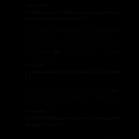
1 marzo, 2018
[…] Descubren en Cordillera Azul dos especies de
aves nuevas para la ciencia […]
Chinchero, ordenamiento territorial antes que
nada. El primer café turismo de la UARM
debatió el caso de la cuestionada obra | Solo
Para Viajeros
en
Hernando de Soto: «El turismo
no es suficiente»
1 junio, 2017
[…] Hernando de Soto: “El turismo no es suficiente”
[…]
De profesión, ranero | Solo Para Viajeros
en
[BOLIVIA] Biólogos rescatan a la rana gigante
del lago Titicaca
2 mayo, 2017
[…] [BOLIVIA] Biólogos rescatan a la rana gigante
del lago Titicaca […]
Cañete lo tiene todo: tradición, naturaleza y