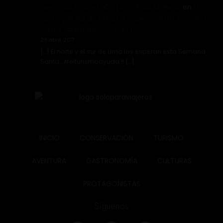
aventura todo el año | Solo Para Viajeros
en
El
norte y el sur de Lima los esperan esta Semana
Santa… #elturismoayuda !!
28 abril, 2017
[…] El norte y el sur de Lima los esperan esta Semana
Santa… #elturismoayuda !! […]
INICIO
CONSERVACIÓN
TURISMO
AVENTURA
GASTRONOMÍA
CULTURAS
PROTAGONISTAS
Síguenos