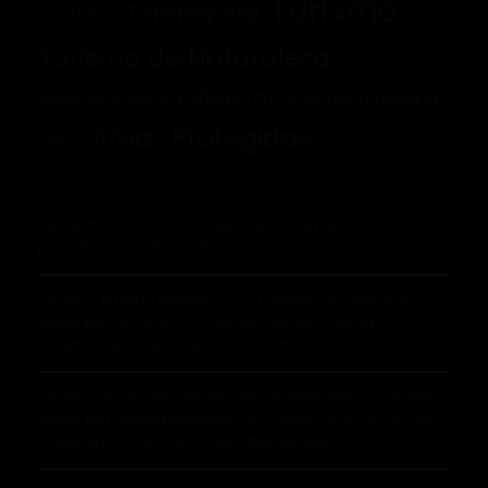
Turismo
Tambopata
San Martín
Turismo de Naturaleza
Turismo rural
Viajeros
Viajeros inmortales
Viajero de la semana
Áreas Protegidas
Viajes
Mongabay Latam: una década construyendo
periodismo ambiental en América Latina
[VIDEO] Alfredo Ferreyros: «El turismo de aventura
sigue siendo un motor de desarrollo para las
poblaciones que viven en el campo»
Tenía 21 años, era estudiante de Derecho y bombero:
quién era Andrés Regueira, el chileno que murió tras
caída en la montaña más alta de Perú