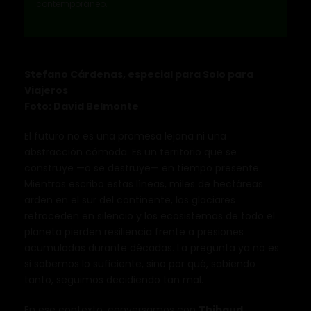
contemporáneo.
Stefano Cárdenas, especial para Solo para
Viajeros
Foto: David Belmonte
El futuro no es una promesa lejana ni una
abstracción cómoda. Es un territorio que se
construye —o se destruye— en tiempo presente.
Mientras escribo estas líneas, miles de hectáreas
arden en el sur del continente, los glaciares
retroceden en silencio y los ecosistemas de todo el
planeta pierden resiliencia frente a presiones
acumuladas durante décadas. La pregunta ya no es
si sabemos lo suficiente, sino por qué, sabiendo
tanto, seguimos decidiendo tan mal.
En ese contexto, conversamos con
Thibaud