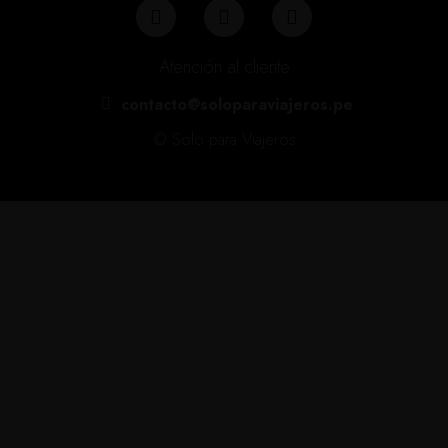
Atención al cliente
contacto@soloparaviajeros.pe
© Solo para Viajeros