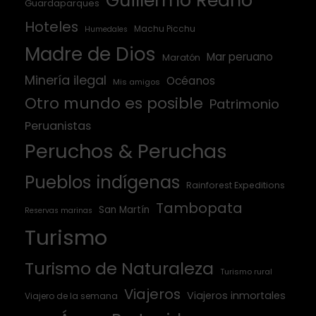
Guillermo Reaño
Guardaparques
Hoteles
Machu Picchu
Humedales
Madre de Dios
Mar peruano
Maratón
Minería ilegal
Océanos
Mis amigos
Otro mundo es posible
Patrimonio
Peruanistas
Peruchos & Peruchas
Pueblos indígenas
Rainforest Expeditions
Tambopata
San Martín
Reservas marinas
Turismo
Turismo de Naturaleza
Turismo rural
Viajeros
Viajeros inmortales
Viajero de la semana