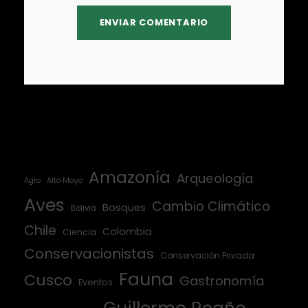
Amazonía
Arqueología
Agro
Alto Mayo
Aves
Cambio Climático
Bosques
Bolivia
Chile
Colombia
Ciencia
Conservacionistas
Conservación Privada
Fauna
Cusco
Gastronomía
Eventos