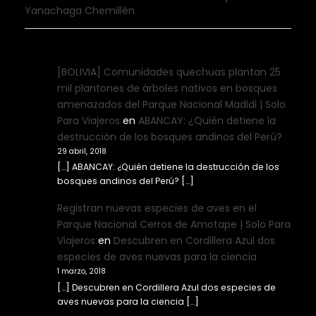
Yanachaga Chemillén
[BOLIVIA] Comunidades quechuas plantan 25
mil plantones de árboles nativos en bosques
amenazados del Parque Nacional Madidi | Solo
Para Viajeros
en
ABANCAY: ¿Quién detiene la
destrucción de los bosques andinos del Perú?
29 abril, 2018
[…] ABANCAY: ¿Quién detiene la destrucción de los
bosques andinos del Perú? […]
Registran nuevas especies de aves en el
Parque Nacional Cerros de Amotape | Solo Para
Viajeros
en
Descubren en Cordillera Azul dos
especies de aves nuevas para la ciencia
1 marzo, 2018
[…] Descubren en Cordillera Azul dos especies de
aves nuevas para la ciencia […]