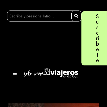
S
u
s
c
rí
b
e
t
e