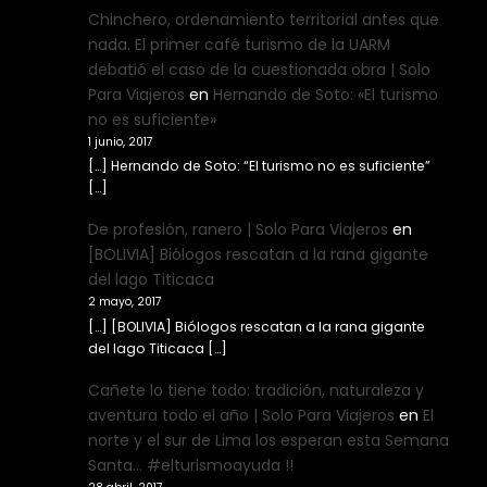
Chinchero, ordenamiento territorial antes que
nada. El primer café turismo de la UARM
debatió el caso de la cuestionada obra | Solo
Para Viajeros
en
Hernando de Soto: «El turismo
no es suficiente»
1 junio, 2017
[…] Hernando de Soto: “El turismo no es suficiente”
[…]
De profesión, ranero | Solo Para Viajeros
en
[BOLIVIA] Biólogos rescatan a la rana gigante
del lago Titicaca
2 mayo, 2017
[…] [BOLIVIA] Biólogos rescatan a la rana gigante
del lago Titicaca […]
Cañete lo tiene todo: tradición, naturaleza y
aventura todo el año | Solo Para Viajeros
en
El
norte y el sur de Lima los esperan esta Semana
Santa… #elturismoayuda !!