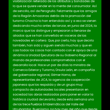
visibilización reiterada de los atributos y bondades de
lo que se quiere vender en la mente del consumidor. Así
de sencillo, así de Perogrullo. Felizmente que los amigos
de la Región Amazonas detrás de la promoción del
turismo Chacha lo han entendido así y a eso se vienen
dedicando mucho antes de lanzar, en junio del 2024, la
marca que los distingue y empezaron a llenarse de
aliados que se han convertido en voceros de las
novedades en cartera. Que, por cierto, hay que decirlo
también, han sido y siguen siendo muchas y que en
casi todos los casos han contado con el apoyo de una
dinámica Unidad Ejecutora de su Gobierno Regional al
mando de profesionales comprometidos con el
desarrollo local. Hace un par de días la ministra de
Comercio Exterior y Turismo, Úrsula León, en compañía
del gobernador regional, Gilmer Horna, de
representantes de JICA, la agencia de cooperación
japonesa que los respalda y de un grupo muy
compacto de autoridades locales presentaron en
sociedad las obras realizadas para poner en valor la
histórica ciudad de Levanto, desde esta semana uno
de los trece Pueblos Emblemáticos del Valle del
Utcubamba. Buenísimo, no hay mes del año que desde