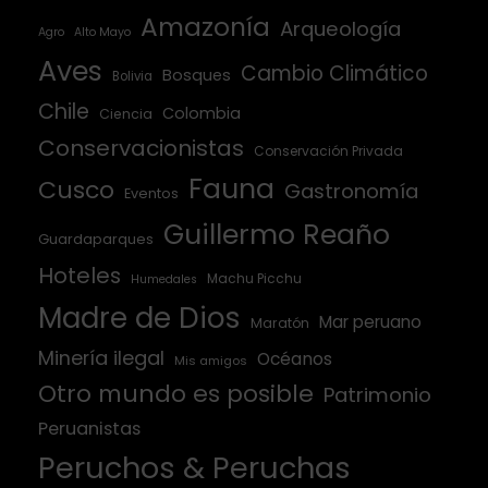
Amazonía
Arqueología
Agro
Alto Mayo
Aves
Cambio Climático
Bosques
Bolivia
Chile
Colombia
Ciencia
Conservacionistas
Conservación Privada
Fauna
Cusco
Gastronomía
Eventos
Guillermo Reaño
Guardaparques
Hoteles
Machu Picchu
Humedales
Madre de Dios
Mar peruano
Maratón
Minería ilegal
Océanos
Mis amigos
Otro mundo es posible
Patrimonio
Peruanistas
Peruchos & Peruchas