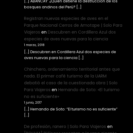
[…] ABANCAY: ¿Quién detiene la destrucción de los
bosques andinos del Perú? […]
Registran nuevas especies de aves en el
Parque Nacional Cerros de Amotape | Solo Para
Viajeros
en
Descubren en Cordillera Azul dos
especies de aves nuevas para la ciencia
1 marzo, 2018
[…] Descubren en Cordillera Azul dos especies de
aves nuevas para la ciencia […]
Chinchero, ordenamiento territorial antes que
nada. El primer café turismo de la UARM
debatió el caso de la cuestionada obra | Solo
Para Viajeros
en
Hernando de Soto: «El turismo
no es suficiente»
1 junio, 2017
[…] Hernando de Soto: “El turismo no es suficiente”
[…]
De profesión, ranero | Solo Para Viajeros
en