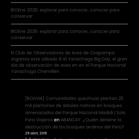
BIOEne 2026: explorar para conocer, conocer para
conservar
BIOEne 2026: explorar para conocer, conocer para
conservar
El Club de Observadores de Aves de Oxapampa
organiza este sábado 8 el Yanachaga Big Day, el gran
día de observación de aves en en el Parque Nacional
Yanachaga Chemillén
[BOLIVIA] Comunidades quechuas plantan 25
mil plantones de árboles nativos en bosques
amenazados del Parque Nacional Madidi | Solo
Para Viajeros
en
ABANCAY: ¿Quién detiene la
destrucción de los bosques andinos del Perú?
29 abril, 2018