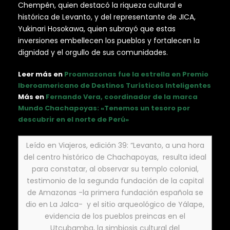
Chempén, quien destacó la riqueza cultural e
histórica de Levanto, y del representante de JICA,
Yukinari Hosokawa, quien subrayó que estas
inversiones embellecen los pueblos y fortalecen la
dignidad y el orgullo de sus comunidades.
Leer más en
Proamazonas fue la estrella en Premio
Iberoamericano de Destinos Turísticos Inteligentes
Más en
Fernando Vera, coordinador de la marca
Mundo Chachapoyas: «Tenemos un tesoro por
descubrir en el norte de Perú»
Leído en Viajeros, edición 39: “Levanto, a una hora
del centro histórico de Chachapoyas, resulta ideal
para constatar, al observar su templo colonial,
testimonio de la segunda fundación de la capital
de Amazonas -la primera fundación española se
dio en La Jalca- y el sitio arqueológico de Yálape,
evidencia de los pueblos preincas en el
Utcubamba, la simbiosis cultural del