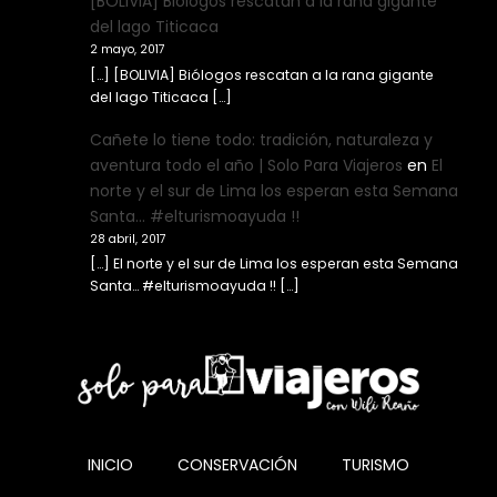
[BOLIVIA] Biólogos rescatan a la rana gigante
del lago Titicaca
2 mayo, 2017
[…] [BOLIVIA] Biólogos rescatan a la rana gigante
del lago Titicaca […]
Cañete lo tiene todo: tradición, naturaleza y
aventura todo el año | Solo Para Viajeros
en
El
norte y el sur de Lima los esperan esta Semana
Santa… #elturismoayuda !!
28 abril, 2017
[…] El norte y el sur de Lima los esperan esta Semana
Santa… #elturismoayuda !! […]
INICIO
CONSERVACIÓN
TURISMO