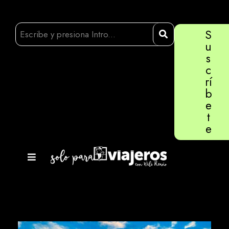
S
u
s
c
rí
b
e
t
e