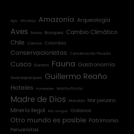
Amazonía
Arqueología
Agro
Alto Mayo
Aves
Cambio Climático
Bosques
Bolivia
Chile
Colombia
Ciencia
Conservacionistas
Conservación Privada
Fauna
Cusco
Gastronomía
Eventos
Guillermo Reaño
Guardaparques
Hoteles
Machu Picchu
Humedales
Madre de Dios
Mar peruano
Maratón
Minería ilegal
Océanos
Mis amigos
Otro mundo es posible
Patrimonio
Peruanistas