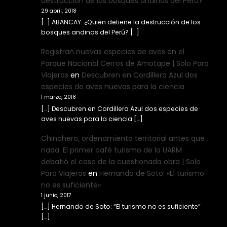
destrucción de los bosques andinos del Perú?
29 abril, 2018
[…] ABANCAY: ¿Quién detiene la destrucción de los
bosques andinos del Perú? […]
Registran nuevas especies de aves en el
Parque Nacional Cerros de Amotape | Solo Para
Viajeros
en
Descubren en Cordillera Azul dos
especies de aves nuevas para la ciencia
1 marzo, 2018
[…] Descubren en Cordillera Azul dos especies de
aves nuevas para la ciencia […]
Chinchero, ordenamiento territorial antes que
nada. El primer café turismo de la UARM
debatió el caso de la cuestionada obra | Solo
Para Viajeros
en
Hernando de Soto: «El turismo
no es suficiente»
1 junio, 2017
[…] Hernando de Soto: “El turismo no es suficiente”
[…]