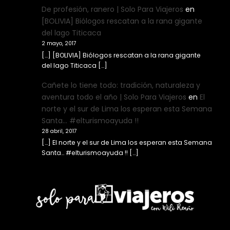
De profesión, ranero | Solo Para Viajeros
en
[BOLIVIA] Biólogos rescatan a la rana gigante
del lago Titicaca
2 mayo, 2017
[…] [BOLIVIA] Biólogos rescatan a la rana gigante
del lago Titicaca […]
Cañete lo tiene todo: tradición, naturaleza y
aventura todo el año | Solo Para Viajeros
en
El
norte y el sur de Lima los esperan esta Semana
Santa… #elturismoayuda !!
28 abril, 2017
[…] El norte y el sur de Lima los esperan esta Semana
Santa… #elturismoayuda !! […]