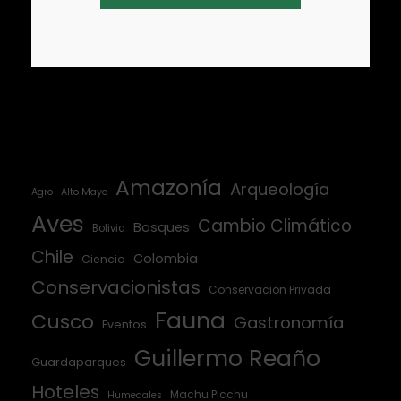
Amazonía
Arqueología
Agro
Alto Mayo
Aves
Cambio Climático
Bosques
Bolivia
Chile
Colombia
Ciencia
Conservacionistas
Conservación Privada
Fauna
Cusco
Gastronomía
Eventos
Guillermo Reaño
Guardaparques
Hoteles
Machu Picchu
Humedales