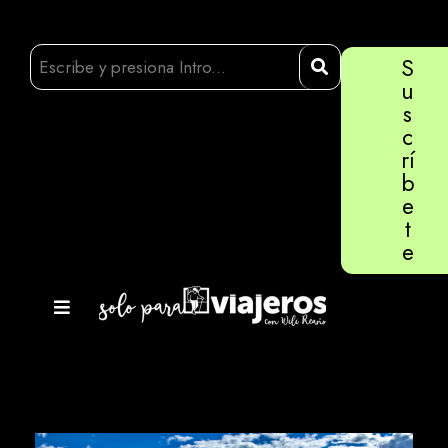
S
u
s
c
rí
b
e
t
e