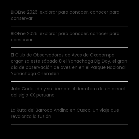
BIOEne 2026: explorar para conocer, conocer para
conservar
BIOEne 2026: explorar para conocer, conocer para
conservar
El Club de Observadores de Aves de Oxapampa
organiza este sábado 8 el Yanachaga Big Day, el gran
día de observación de aves en en el Parque Nacional
Yanachaga Chemillén
Julia Codesido y su tiempo: el derrotero de un pincel
del siglo XX peruano
La Ruta del Barroco Andino en Cusco, un viaje que
revaloriza la fusión