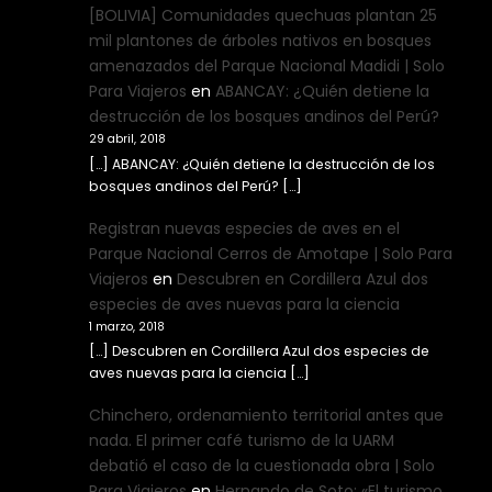
[BOLIVIA] Comunidades quechuas plantan 25
mil plantones de árboles nativos en bosques
amenazados del Parque Nacional Madidi | Solo
Para Viajeros
en
ABANCAY: ¿Quién detiene la
destrucción de los bosques andinos del Perú?
29 abril, 2018
[…] ABANCAY: ¿Quién detiene la destrucción de los
bosques andinos del Perú? […]
Registran nuevas especies de aves en el
Parque Nacional Cerros de Amotape | Solo Para
Viajeros
en
Descubren en Cordillera Azul dos
especies de aves nuevas para la ciencia
1 marzo, 2018
[…] Descubren en Cordillera Azul dos especies de
aves nuevas para la ciencia […]
Chinchero, ordenamiento territorial antes que
nada. El primer café turismo de la UARM
debatió el caso de la cuestionada obra | Solo
Para Viajeros
en
Hernando de Soto: «El turismo