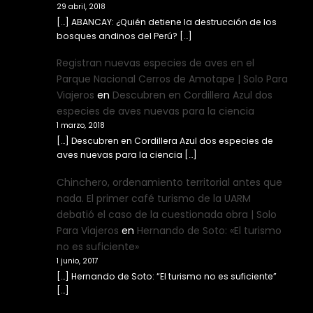
29 abril, 2018
[…] ABANCAY: ¿Quién detiene la destrucción de los
bosques andinos del Perú? […]
Registran nuevas especies de aves en el
Parque Nacional Cerros de Amotape | Solo Para
Viajeros
en
Descubren en Cordillera Azul dos
especies de aves nuevas para la ciencia
1 marzo, 2018
[…] Descubren en Cordillera Azul dos especies de
aves nuevas para la ciencia […]
Chinchero, ordenamiento territorial antes que
nada. El primer café turismo de la UARM
debatió el caso de la cuestionada obra | Solo
Para Viajeros
en
Hernando de Soto: «El turismo
no es suficiente»
1 junio, 2017
[…] Hernando de Soto: “El turismo no es suficiente”
[…]