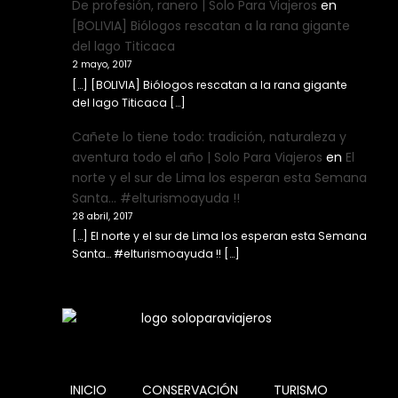
De profesión, ranero | Solo Para Viajeros
en
[BOLIVIA] Biólogos rescatan a la rana gigante
del lago Titicaca
2 mayo, 2017
[…] [BOLIVIA] Biólogos rescatan a la rana gigante
del lago Titicaca […]
Cañete lo tiene todo: tradición, naturaleza y
aventura todo el año | Solo Para Viajeros
en
El
norte y el sur de Lima los esperan esta Semana
Santa… #elturismoayuda !!
28 abril, 2017
[…] El norte y el sur de Lima los esperan esta Semana
Santa… #elturismoayuda !! […]
INICIO
CONSERVACIÓN
TURISMO