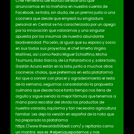
Chef Femenina del Mundo de este año que
anunciamos en la mañana en nuestra cuenta de
Facebook; se trata, sin duda, de un premio justo a una
cocinera que desde que empezó su singladura
personal en Central se ha caracterizado por un apego
por la innovación que valoramos y una singular
apuesta por los insumos de nuestra abundante
biodiversidad. Pía León, al igual que su esposo y socio
en sus todos sus proyectos, el chef limeño Virgilio
Martínez, así como Pedro Miguel Schiaffino, Micha
Tsumura, Elida García, de La Patarashca y, sobre todo,
Gastón Acurio están en la lista, junto a muchos otros
cocineros cholos, que preferimos en esta plataforma.
Así que a sonreír con placer y agradecimiento el resto
de la semana, seguimos consolidando la propuesta
culinaria que desde hace tanto tiempo nos llena de
orgullo y sigue siendo la mejor fórmula que tenemos a
mano para rescatar del olvido los productos de
nuestra variada, riquísima y tan necesaria agricultura
familiar. Les dejo la versión en español de la nota que
ha preparado la plataforma
https://www.theworlds50best.com/ y repítanlo como
un mantra: ese es #elperúquepodemos y nos