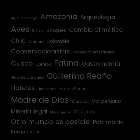
Amazonía
Arqueología
Agro
Alto Mayo
Aves
Cambio Climático
Bosques
Bolivia
Chile
Colombia
Ciencia
Conservacionistas
Conservación Privada
Fauna
Cusco
Gastronomía
Eventos
Guillermo Reaño
Guardaparques
Hoteles
Machu Picchu
Humedales
Madre de Dios
Mar peruano
Maratón
Minería ilegal
Océanos
Mis amigos
Otro mundo es posible
Patrimonio
Peruanistas