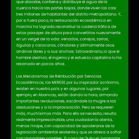
que absorbe, contiene y distribuye el agua de la
cuenca hacia las partes bajas, donde viven los casi
tres millones de habitantes del distrito metropolitano. Y,
por si fuera poco, la restauración ecosistémica en
marcha ha logrado reconstruir la cadena trófica de
estos paisajes de altura para convertirlos nuevamente
en un vergel de la vida: venados, conejos, zorros,
águilas y caracaras, cóndores y últimamente osos
andinos libres y a sus anchas. Extraordinario, lo que el
hombre deshizo, el ingenio y el esfuerzo capitalino lo ha
resanado en pocos años.
Los Mecanismos de Retribución por Servicios
Ecosistémicos, los MERESE por su inspirador acrónimo,
existen en nuestro país y en algunos lugares, por
ejemplo, en Abancay, están dando la hora, armando
importantes revoluciones, sacándole la mugre a las
desilusiones y a la improvisación. Pero se requieren
más, muchísimos más. Para ello se necesita, resulta
realmente imprescindible, una ciudadanía atenta,
menos miope, con capacidad de apoderarse de la
legislación ambiental existente y que se atreva a soñar
con imposibles posibles. El caso de Quito es inspirador,