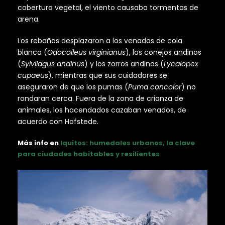
cobertura vegetal, el viento causaba tormentas de
arena.
Los rebaños desplazaron a los venados de cola
blanca (
Odocoileus virginianus
), los conejos andinos
(
Sylvilagus andinus
) y los zorros andinos (
Lycalopex
cupaeus
), mientras que sus cuidadores se
aseguraron de que los pumas (
Puma concolor
) no
rondaran cerca. Fuera de la zona de crianza de
animales, los hacendados cazaban venados, de
acuerdo con Hofstede.
Más info en
Iquitos: humedales urbanos, la clave
para ciudades habitables y resilientes