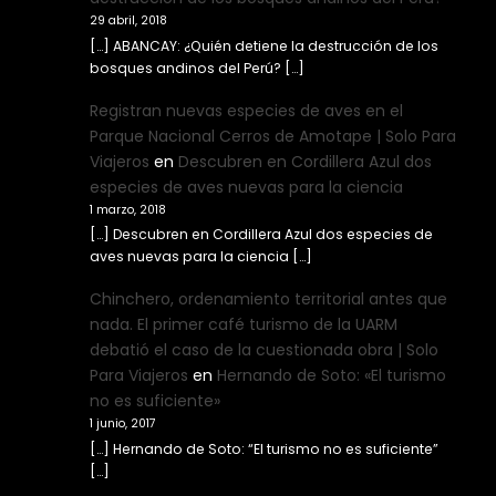
29 abril, 2018
[…] ABANCAY: ¿Quién detiene la destrucción de los
bosques andinos del Perú? […]
Registran nuevas especies de aves en el
Parque Nacional Cerros de Amotape | Solo Para
Viajeros
en
Descubren en Cordillera Azul dos
especies de aves nuevas para la ciencia
1 marzo, 2018
[…] Descubren en Cordillera Azul dos especies de
aves nuevas para la ciencia […]
Chinchero, ordenamiento territorial antes que
nada. El primer café turismo de la UARM
debatió el caso de la cuestionada obra | Solo
Para Viajeros
en
Hernando de Soto: «El turismo
no es suficiente»
1 junio, 2017
[…] Hernando de Soto: “El turismo no es suficiente”
[…]