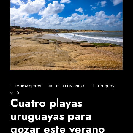
teamviajeros
POR EL MUNDO
Uruguay
0
Cuatro playas
uruguayas para
gozar este verano