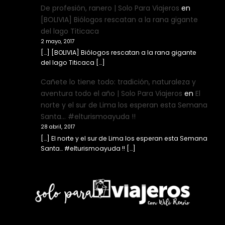
De profesión, ranero | Solo Para Viajeros
en
[BOLIVIA] Biólogos rescatan a la rana gigante
del lago Titicaca
2 mayo, 2017
[…] [BOLIVIA] Biólogos rescatan a la rana gigante
del lago Titicaca […]
Cañete lo tiene todo: tradición, naturaleza y
aventura todo el año | Solo Para Viajeros
en
El
norte y el sur de Lima los esperan esta Semana
Santa… #elturismoayuda !!
28 abril, 2017
[…] El norte y el sur de Lima los esperan esta Semana
Santa… #elturismoayuda !! […]