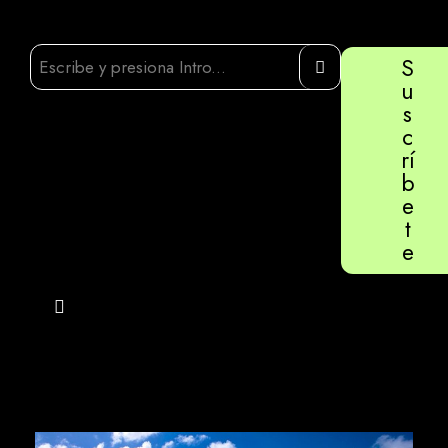
S
u
s
c
rí
b
e
t
e