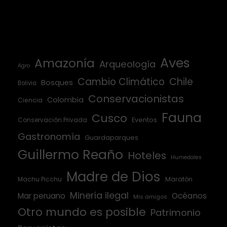
Aves
Amazonía
Arqueología
Agro
Cambio Climático
Chile
Bosques
Bolivia
Conservacionistas
Colombia
Ciencia
Fauna
Cusco
Conservación Privada
Eventos
Gastronomía
Guardaparques
Guillermo Reaño
Hoteles
Humedales
Madre de Dios
Machu Picchu
Maratón
Minería ilegal
Mar peruano
Océanos
Mis amigos
Otro mundo es posible
Patrimonio