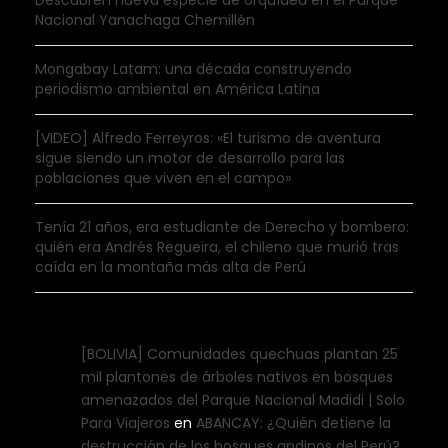
Descubren nueva especie de orquídea en el Parque
Nacional Yanachaga Chemillén
Mongabay Latam: una década construyendo
periodismo ambiental en América Latina
[VIDEO] Alfredo Ferreyros: «El turismo de aventura
sigue siendo un motor de desarrollo para las
poblaciones que viven en el campo»
Tenía 21 años, era estudiante de Derecho y bombero:
quién era Andrés Regueira, el chileno que murió tras
caída en la montaña más alta de Perú
[BOLIVIA] Comunidades quechuas plantan 25
mil plantones de árboles nativos en bosques
amenazados del Parque Nacional Madidi | Solo
Para Viajeros
en
ABANCAY: ¿Quién detiene la
destrucción de los bosques andinos del Perú?