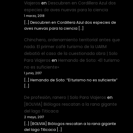
Viajeros
en
Descubren en Cordillera Azul dos
especies de aves nuevas para la ciencia
1 marzo, 2018
[…] Descubren en Cordillera Azul dos especies de
aves nuevas para la ciencia […]
Chinchero, ordenamiento territorial antes que
nada. El primer café turismo de la UARM
debatió el caso de la cuestionada obra | Solo
Para Viajeros
en
Hernando de Soto: «El turismo
no es suficiente»
1 junio, 2017
[…] Hernando de Soto: “El turismo no es suficiente”
[…]
De profesión, ranero | Solo Para Viajeros
en
[BOLIVIA] Biólogos rescatan a la rana gigante
del lago Titicaca
2 mayo, 2017
[…] [BOLIVIA] Biólogos rescatan a la rana gigante
del lago Titicaca […]