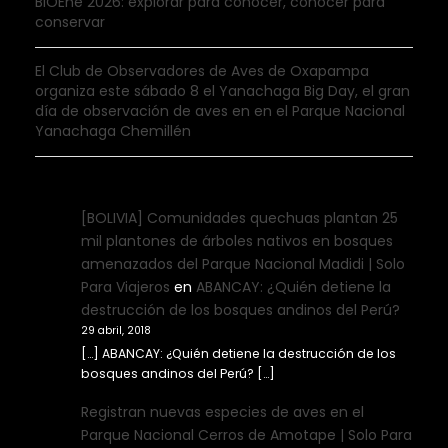
BIOEne 2026: explorar para conocer, conocer para
conservar
El Club de Observadores de Aves de Oxapampa
organiza este sábado 8 el Yanachaga Big Day, el gran
día de observación de aves en en el Parque Nacional
Yanachaga Chemillén
[BOLIVIA] Comunidades quechuas plantan 25
mil plantones de árboles nativos en bosques
amenazados del Parque Nacional Madidi | Solo
Para Viajeros
en
ABANCAY: ¿Quién detiene la
destrucción de los bosques andinos del Perú?
29 abril, 2018
[…] ABANCAY: ¿Quién detiene la destrucción de los
bosques andinos del Perú? […]
Registran nuevas especies de aves en el
Parque Nacional Cerros de Amotape | Solo Para