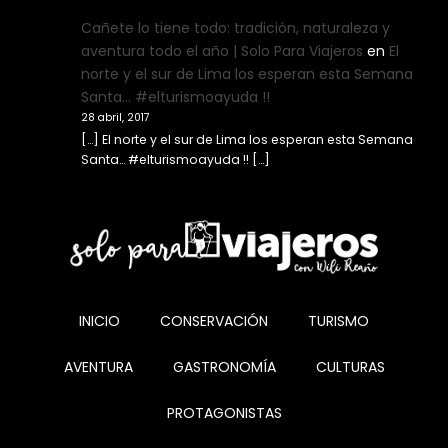
Cañete lo tiene todo: tradición, naturaleza y
aventura todo el año | Solo Para Viajeros
en
El
norte y el sur de Lima los esperan esta Semana
Santa… #elturismoayuda !!
28 abril, 2017
[…] El norte y el sur de Lima los esperan esta Semana
Santa… #elturismoayuda !! […]
INICIO
CONSERVACIÓN
TURISMO
AVENTURA
GASTRONOMÍA
CULTURAS
PROTAGONISTAS