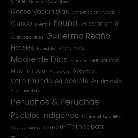
Chile
Colombia
Ciencia
Conservacionistas
Conservación Privada
Fauna
Cusco
Gastronomía
Eventos
Guillermo Reaño
Guardaparques
Hoteles
Machu Picchu
Humedales
Madre de Dios
Mar peruano
Maratón
Minería ilegal
Océanos
Mis amigos
Otro mundo es posible
Patrimonio
Peruanistas
Peruchos & Peruchas
Pueblos indígenas
Rainforest Expeditions
Tambopata
San Martín
Reservas marinas