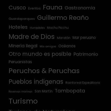
Fauna
Cusco
Gastronomía
Eventos
Guillermo Reaño
Guardaparques
Hoteles
Machu Picchu
Humedales
Madre de Dios
Mar peruano
Maratón
Minería ilegal
Océanos
Mis amigos
Otro mundo es posible
Patrimonio
Peruanistas
Peruchos & Peruchas
Pueblos indígenas
Rainforest Expeditions
Tambopata
San Martín
Reservas marinas
Turismo