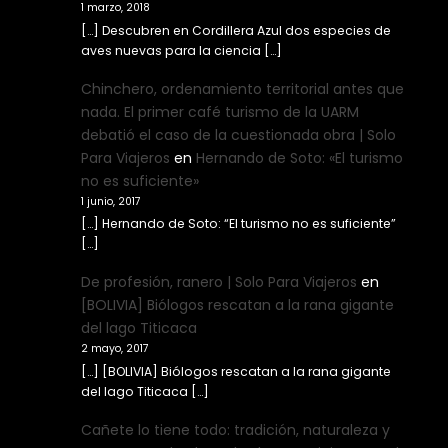
1 marzo, 2018
[…] Descubren en Cordillera Azul dos especies de
aves nuevas para la ciencia […]
Chinchero, ordenamiento territorial antes que
nada. El primer café turismo de la UARM
debatió el caso de la cuestionada obra | Solo
Para Viajeros
en
Hernando de Soto: «El turismo
no es suficiente»
1 junio, 2017
[…] Hernando de Soto: “El turismo no es suficiente”
[…]
De profesión, ranero | Solo Para Viajeros
en
[BOLIVIA] Biólogos rescatan a la rana gigante
del lago Titicaca
2 mayo, 2017
[…] [BOLIVIA] Biólogos rescatan a la rana gigante
del lago Titicaca […]
Cañete lo tiene todo: tradición, naturaleza y