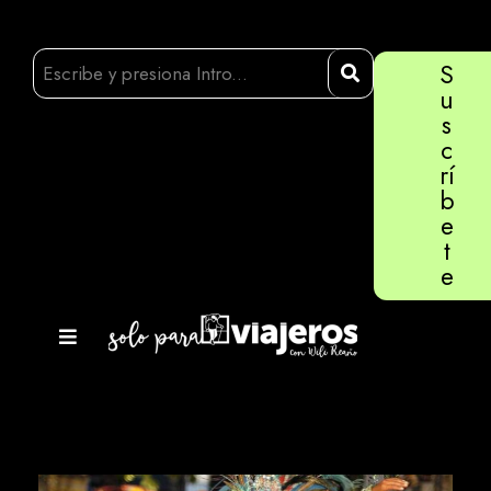
S
u
s
c
rí
b
e
t
e