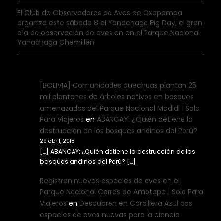
El Club de Observadores de Aves de Oxapampa
organiza este sábado 8 el Yanachaga Big Day, el gran
día de observación de aves en en el Parque Nacional
Yanachaga Chemillén
[BOLIVIA] Comunidades quechuas plantan 25
mil plantones de árboles nativos en bosques
amenazados del Parque Nacional Madidi | Solo
Para Viajeros
en
ABANCAY: ¿Quién detiene la
destrucción de los bosques andinos del Perú?
29 abril, 2018
[…] ABANCAY: ¿Quién detiene la destrucción de los
bosques andinos del Perú? […]
Registran nuevas especies de aves en el
Parque Nacional Cerros de Amotape | Solo Para
Viajeros
en
Descubren en Cordillera Azul dos
especies de aves nuevas para la ciencia