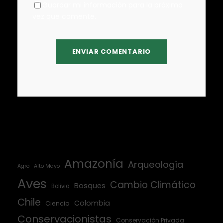
Guardar mi información para la próxima
vez que comente.
Amazonía
Arqueología
Agro
Alto Mayo
Aves
Cambio Climático
Bosques
Bolivia
Chile
Colombia
Ciencia
Conservacionistas
Conservación Privada