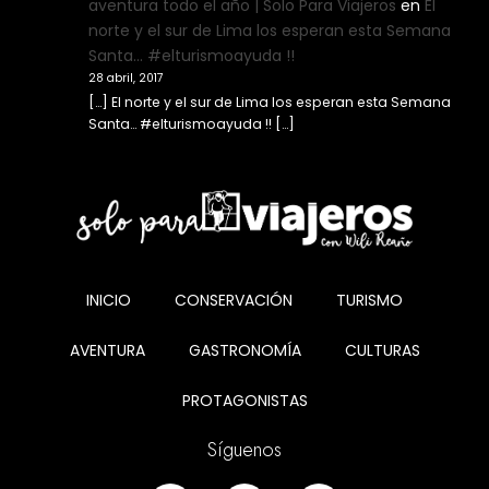
aventura todo el año | Solo Para Viajeros
en
El
norte y el sur de Lima los esperan esta Semana
Santa… #elturismoayuda !!
28 abril, 2017
[…] El norte y el sur de Lima los esperan esta Semana
Santa… #elturismoayuda !! […]
INICIO
CONSERVACIÓN
TURISMO
AVENTURA
GASTRONOMÍA
CULTURAS
PROTAGONISTAS
Síguenos