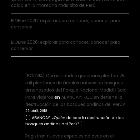
caída en la montaña más alta de Perú
BIOEne 2026: explorar para conocer, conocer para
conservar
BIOEne 2026: explorar para conocer, conocer para
conservar
[BOLIVIA] Comunidades quechuas plantan 25
mil plantones de árboles nativos en bosques
amenazados del Parque Nacional Madidi | Solo
Para Viajeros
en
ABANCAY: ¿Quién detiene la
destrucción de los bosques andinos del Perú?
29 abril, 2018
[…] ABANCAY: ¿Quién detiene la destrucción de los
bosques andinos del Perú? […]
Registran nuevas especies de aves en el