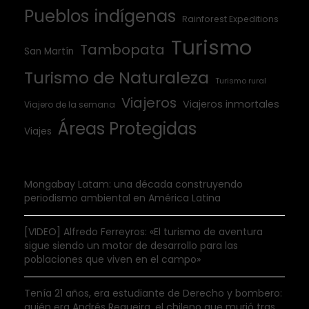
Pueblos indígenas
Rainforest Expeditions
Turismo
Tambopata
San Martín
Turismo de Naturaleza
Turismo rural
Viajeros
Viajeros inmortales
Viajero de la semana
Áreas Protegidas
Viajes
Mongabay Latam: una década construyendo
periodismo ambiental en América Latina
[VIDEO] Alfredo Ferreyros: «El turismo de aventura
sigue siendo un motor de desarrollo para las
poblaciones que viven en el campo»
Tenía 21 años, era estudiante de Derecho y bombero:
quién era Andrés Regueira, el chileno que murió tras