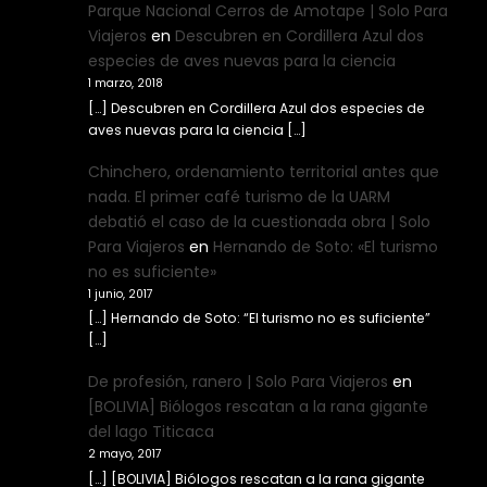
Parque Nacional Cerros de Amotape | Solo Para
Viajeros
en
Descubren en Cordillera Azul dos
especies de aves nuevas para la ciencia
1 marzo, 2018
[…] Descubren en Cordillera Azul dos especies de
aves nuevas para la ciencia […]
Chinchero, ordenamiento territorial antes que
nada. El primer café turismo de la UARM
debatió el caso de la cuestionada obra | Solo
Para Viajeros
en
Hernando de Soto: «El turismo
no es suficiente»
1 junio, 2017
[…] Hernando de Soto: “El turismo no es suficiente”
[…]
De profesión, ranero | Solo Para Viajeros
en
[BOLIVIA] Biólogos rescatan a la rana gigante
del lago Titicaca
2 mayo, 2017
[…] [BOLIVIA] Biólogos rescatan a la rana gigante