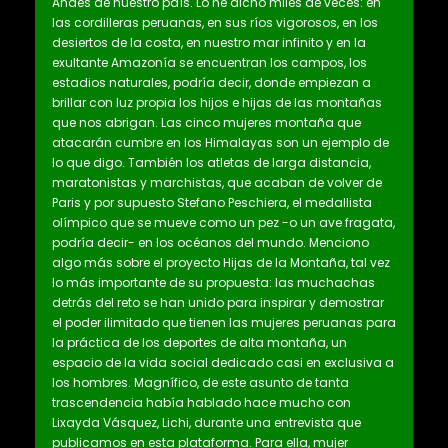
Andes de nuestro país. Lo he dicho miles de veces: en
las cordilleras peruanas, en sus ríos vigorosos, en los
desiertos de la costa, en nuestro mar infinito y en la
exultante Amazonía se encuentran los campos, los
estadios naturales, podría decir, donde empiezan a
brillar con luz propia los hijos e hijas de las montañas
que nos abrigan. Las cinco mujeres montaña que
atacarán cumbre en los Himalayas son un ejemplo de
lo que digo. También los atletas de larga distancia,
maratonistas y marchistas, que acaban de volver de
Paris y por supuesto Stefano Peschiera, el medallista
olímpico que se mueve como un pez -o un ave fragata,
podría decir- en los océanos del mundo. Menciono
algo más sobre el proyecto Hijas de la Montaña, tal vez
lo más importante de su propuesta: las muchachas
detrás del reto se han unido para inspirar y demostrar
el poder ilimitado que tienen las mujeres peruanas para
la práctica de los deportes de alta montaña, un
espacio de la vida social dedicado casi en exclusiva a
los hombres. Magnífico, de este asunto de tanta
trascendencia había hablado hace mucho con
Lixayda Vásquez, Lichi, durante una entrevista que
publicamos en esta plataforma. Para ella, mujer