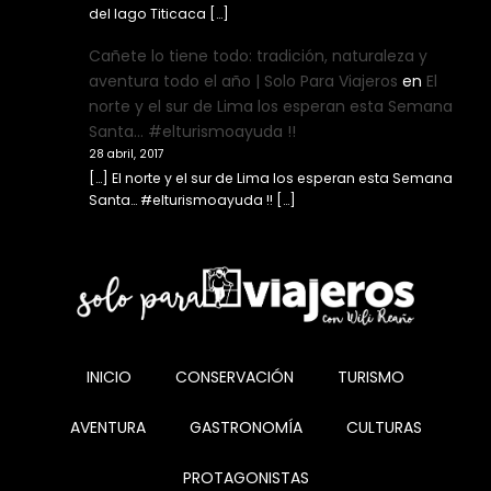
del lago Titicaca […]
Cañete lo tiene todo: tradición, naturaleza y
aventura todo el año | Solo Para Viajeros
en
El
norte y el sur de Lima los esperan esta Semana
Santa… #elturismoayuda !!
28 abril, 2017
[…] El norte y el sur de Lima los esperan esta Semana
Santa… #elturismoayuda !! […]
INICIO
CONSERVACIÓN
TURISMO
AVENTURA
GASTRONOMÍA
CULTURAS
PROTAGONISTAS