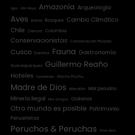
Amazonía
Arqueología
Agro
Alto Mayo
Aves
Cambio Climático
Bosques
Bolivia
Chile
Colombia
Ciencia
Conservacionistas
Conservación Privada
Fauna
Cusco
Gastronomía
Eventos
Guillermo Reaño
Guardaparques
Hoteles
Machu Picchu
Humedales
Madre de Dios
Mar peruano
Maratón
Minería ilegal
Océanos
Mis amigos
Otro mundo es posible
Patrimonio
Peruanistas
Peruchos & Peruchas
Prom Perú