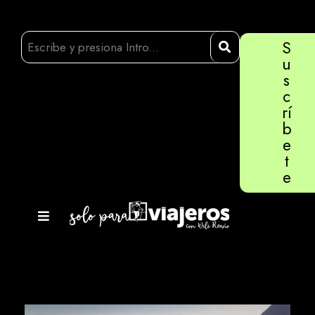
S
u
s
c
rí
b
e
t
e