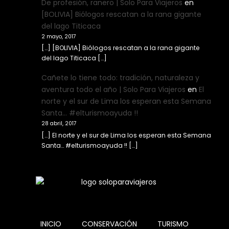
De profesión, ranero | Solo Para Viajeros
en
[BOLIVIA] Biólogos rescatan a la rana gigante
del lago Titicaca
2 mayo, 2017
[…] [BOLIVIA] Biólogos rescatan a la rana gigante
del lago Titicaca […]
Cañete lo tiene todo: tradición, naturaleza y
aventura todo el año | Solo Para Viajeros
en
El
norte y el sur de Lima los esperan esta Semana
Santa… #elturismoayuda !!
28 abril, 2017
[…] El norte y el sur de Lima los esperan esta Semana
Santa… #elturismoayuda !! […]
INICIO
CONSERVACIÓN
TURISMO