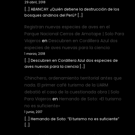
29 abril, 2018
[…] ABANCAY: ¿Quién detiene la destrucción de los
bosques andinos del Perú? […]
Registran nuevas especies de aves en el
Parque Nacional Cerros de Amotape | Solo Para
Viajeros
en
Descubren en Cordillera Azul dos
especies de aves nuevas para la ciencia
1 marzo, 2018
[…] Descubren en Cordillera Azul dos especies de
aves nuevas para la ciencia […]
Chinchero, ordenamiento territorial antes que
nada. El primer café turismo de la UARM
debatió el caso de la cuestionada obra | Solo
Para Viajeros
en
Hernando de Soto: «El turismo
no es suficiente»
1 junio, 2017
[…] Hernando de Soto: “El turismo no es suficiente”
[…]