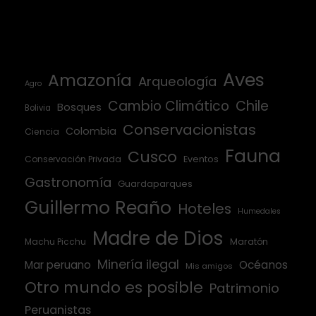
Aves
Amazonía
Arqueología
Agro
Cambio Climático
Chile
Bosques
Bolivia
Conservacionistas
Colombia
Ciencia
Fauna
Cusco
Conservación Privada
Eventos
Gastronomía
Guardaparques
Guillermo Reaño
Hoteles
Humedales
Madre de Dios
Machu Picchu
Maratón
Minería ilegal
Mar peruano
Océanos
Mis amigos
Otro mundo es posible
Patrimonio
Peruanistas