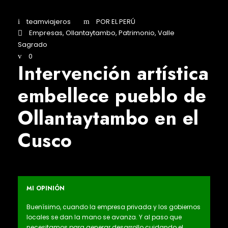
teamviajeros
POR EL PERÚ
Empresas
,
Ollantaytambo
,
Patrimonio
,
Valle
Sagrado
0
Intervención artística
embellece pueblo de
Ollantaytambo en el
Cusco
MI OPINIÓN
Buenísimo, cuando la empresa privada y los gobiernos
locales se dan la mano se avanza. Y al paso que
necesitamos para generar desarrollo cuidando el