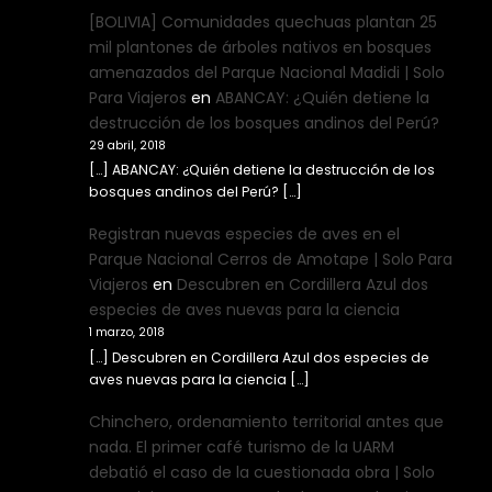
[BOLIVIA] Comunidades quechuas plantan 25
mil plantones de árboles nativos en bosques
amenazados del Parque Nacional Madidi | Solo
Para Viajeros
en
ABANCAY: ¿Quién detiene la
destrucción de los bosques andinos del Perú?
29 abril, 2018
[…] ABANCAY: ¿Quién detiene la destrucción de los
bosques andinos del Perú? […]
Registran nuevas especies de aves en el
Parque Nacional Cerros de Amotape | Solo Para
Viajeros
en
Descubren en Cordillera Azul dos
especies de aves nuevas para la ciencia
1 marzo, 2018
[…] Descubren en Cordillera Azul dos especies de
aves nuevas para la ciencia […]
Chinchero, ordenamiento territorial antes que
nada. El primer café turismo de la UARM
debatió el caso de la cuestionada obra | Solo