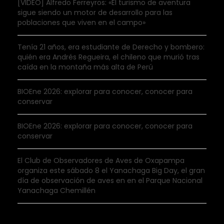
[VIDEO] Alfredo Ferreyros: «El turismo de aventura
sigue siendo un motor de desarrollo para las
poblaciones que viven en el campo»
Tenía 21 años, era estudiante de Derecho y bombero:
quién era Andrés Regueira, el chileno que murió tras
caída en la montaña más alta de Perú
BIOEne 2026: explorar para conocer, conocer para
conservar
BIOEne 2026: explorar para conocer, conocer para
conservar
El Club de Observadores de Aves de Oxapampa
organiza este sábado 8 el Yanachaga Big Day, el gran
día de observación de aves en en el Parque Nacional
Yanachaga Chemillén