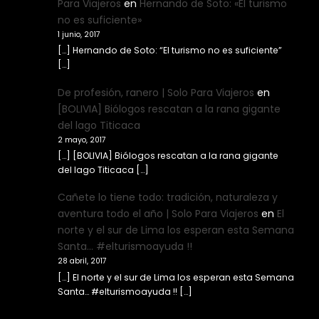
Para Viajeros
en
Hernando de Soto: «El turismo
no es suficiente»
1 junio, 2017
[…] Hernando de Soto: “El turismo no es suficiente”
[…]
De profesión, ranero | Solo Para Viajeros
en
[BOLIVIA] Biólogos rescatan a la rana gigante
del lago Titicaca
2 mayo, 2017
[…] [BOLIVIA] Biólogos rescatan a la rana gigante
del lago Titicaca […]
Cañete lo tiene todo: tradición, naturaleza y
aventura todo el año | Solo Para Viajeros
en
El
norte y el sur de Lima los esperan esta Semana
Santa… #elturismoayuda !!
28 abril, 2017
[…] El norte y el sur de Lima los esperan esta Semana
Santa… #elturismoayuda !! […]