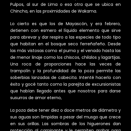
Pulpos, al sur de Lima o esa otra que se ubica en
Chincha, en las proximidades de Wakama.
Lo cierto es que los de Mayascón, y era febrero,
detienen con esmero el líquido elemento que sirve
para abrevar y dar respiro a las especies de todo tipo
que habitan en el bosque seco ferreñafeño. Desde
las más vistosas como el puma y el venado hasta las
de menor linaje como los chiscos, chilalos y lagartijas.
Una roca de proporciones hace las veces de
trampolín y la profundidad de la poza permite las
soberbias lanzadas de cabecita. Intenté hacerlo con
éxito y gocé tanto como la parejita de excursionistas
que habían llegado antes que nosotros para darse
susurros de amor eterno,
La poza debe tener diez o doce metros de diámetro y
sus aguas son límpidas a pesar del musgo que crece
en sus orillas. Las sombras de los higuerones dan
protección al caminante y le permiten grabar para