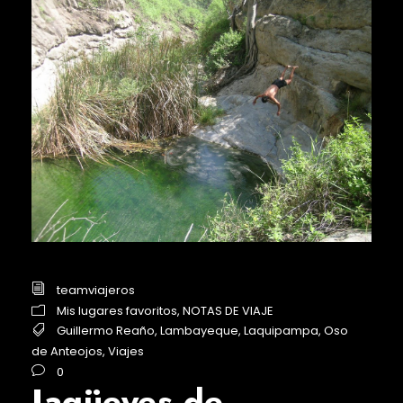
teamviajeros
Mis lugares favoritos
,
NOTAS DE VIAJE
Guillermo Reaño
,
Lambayeque
,
Laquipampa
,
Oso
de Anteojos
,
Viajes
0
Jagüeyes de