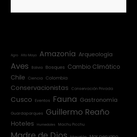
Amazonía
Arqueología
Agro
Alto Mayo
Aves
Cambio Climático
Bosques
Bolivia
Chile
Colombia
Ciencia
Conservacionistas
Conservación Privada
Fauna
Cusco
Gastronomía
Eventos
Guillermo Reaño
Guardaparques
Hoteles
Machu Picchu
Humedales
Madre de Dios
Mar peruano
Maratón