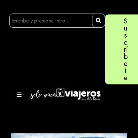
S
u
s
c
rí
b
e
t
e