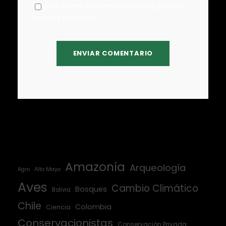
Guardar mi información para la próxima
vez que comente.
Amazonía
Arqueología
Agro
Alto Mayo
Aves
Cambio Climático
Bosques
Bolivia
Chile
Colombia
Ciencia
Conservacionistas
Conservación Privada