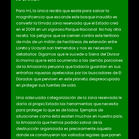
Para mí, la única receta que existe para salvar la
magnificencia que esconde este bosque inaudito es
convertir la tímida zona reservada que el Estado creó
en el 2006 en un vigoroso Parque Nacional. No hay otra
receta: los peligros que se ciernen contra este territorio
de más de un millón de hectáreas de extensión entre
Loreto y Ucayali son tremendos y nos es necesario
detallarlos. Digamos que le sucede a Sierra del Divisor
lo mismo que le está ocurriendo a las demás porciones
de la Amazonía peruana que todavía guardan en sus
entrañas riquezas apetecidas por los buscadores de El
Dorados que perviven en este planeta despreocupado
en proteger sus fuentes de vida.
Una adecuada categorización de la zona reservada le
daría al propio Estado las herramientas que necesita
para proteger lo que es de todos. Ejemplos de
situaciones como ésta existen muchas en nuestro país;
la Amazonía que hemos podido salvar de la
destrucción organizada es precisamente aquella
donde se construyeron los vallados legales que ponen