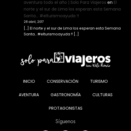
aventura todo el año | Solo Para Viajeros
en
El
norte y el sur de Lima los esperan esta Semana
Santa… #elturismoayuda !!
28 abril, 2017
[…] El norte y el sur de Lima los esperan esta Semana
Santa… #elturismoayuda !! […]
INICIO
CONSERVACIÓN
TURISMO
AVENTURA
GASTRONOMÍA
CULTURAS
PROTAGONISTAS
Síguenos