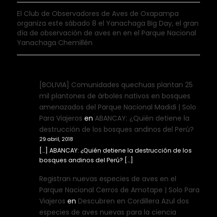
El Club de Observadores de Aves de Oxapampa
organiza este sábado 8 el Yanachaga Big Day, el gran
día de observación de aves en en el Parque Nacional
Yanachaga Chemillén
[BOLIVIA] Comunidades quechuas plantan 25
mil plantones de árboles nativos en bosques
amenazados del Parque Nacional Madidi | Solo
Para Viajeros
en
ABANCAY: ¿Quién detiene la
destrucción de los bosques andinos del Perú?
29 abril, 2018
[…] ABANCAY: ¿Quién detiene la destrucción de los
bosques andinos del Perú? […]
Registran nuevas especies de aves en el
Parque Nacional Cerros de Amotape | Solo Para
Viajeros
en
Descubren en Cordillera Azul dos
especies de aves nuevas para la ciencia