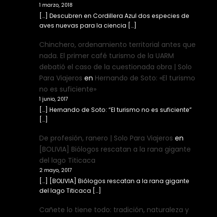
1 marzo, 2018
[…] Descubren en Cordillera Azul dos especies de
aves nuevas para la ciencia […]
Chinchero, ordenamiento territorial antes que
nada. El primer café turismo de la UARM
debatió el caso de la cuestionada obra | Solo
Para Viajeros
en
Hernando de Soto: «El turismo
no es suficiente»
1 junio, 2017
[…] Hernando de Soto: “El turismo no es suficiente”
[…]
De profesión, ranero | Solo Para Viajeros
en
[BOLIVIA] Biólogos rescatan a la rana gigante
del lago Titicaca
2 mayo, 2017
[…] [BOLIVIA] Biólogos rescatan a la rana gigante
del lago Titicaca […]
Cañete lo tiene todo: tradición, naturaleza y