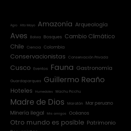
Amazonía
Arqueología
Agro
Alto Mayo
Aves
Cambio Climático
Bosques
Bolivia
Chile
Colombia
Ciencia
Conservacionistas
Conservación Privada
Fauna
Cusco
Gastronomía
Eventos
Guillermo Reaño
Guardaparques
Hoteles
Machu Picchu
Humedales
Madre de Dios
Mar peruano
Maratón
Minería ilegal
Océanos
Mis amigos
Otro mundo es posible
Patrimonio