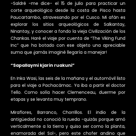
-Saldré -me dice- el 15 de julio para practicar un
corte arqueológico desde la costa de Pisco hasta
Paucartambo, atravesando por el Cusco. Mi afán es
explorar los sitios arqueológicos de Salkantay,
Ninantay, y conocer a fondo la vieja Civilización de los
Chankas. Haré el viaje por cuenta de “The Viking Fund
Inc” que ha botado con ese objeto una apreciable
suma que ¡jamás imaginé llegaría a manejar!
“Sapallaymi kjarin ruakuni”
En Inka Wasi, las seis de la mañana y el automóvil listo
para el viaje a Pachacámac. Ya iba a partir el doctor
Tello. Como solía hacer Clemenceau, duerme por
etapas y se levanta muy temprano.
Miraflores, Barranco, Chorrillos. El indio de la
antigüedad no conoció la rueda -quizás porque amó
verticalmente a la tierra y quiso ser como la planta,
enamorada del Sol-, pero este chofer andino que