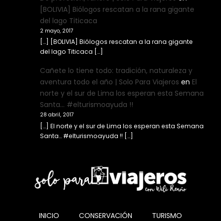
[BOLIVIA] Biólogos rescatan a la rana gigante
del lago Titicaca
2 mayo, 2017
[…] [BOLIVIA] Biólogos rescatan a la rana gigante
del lago Titicaca […]
Cañete lo tiene todo: tradición, naturaleza y
aventura todo el año | Solo Para Viajeros
en
El
norte y el sur de Lima los esperan esta Semana
Santa… #elturismoayuda !!
28 abril, 2017
[…] El norte y el sur de Lima los esperan esta Semana
Santa… #elturismoayuda !! […]
INICIO
CONSERVACIÓN
TURISMO