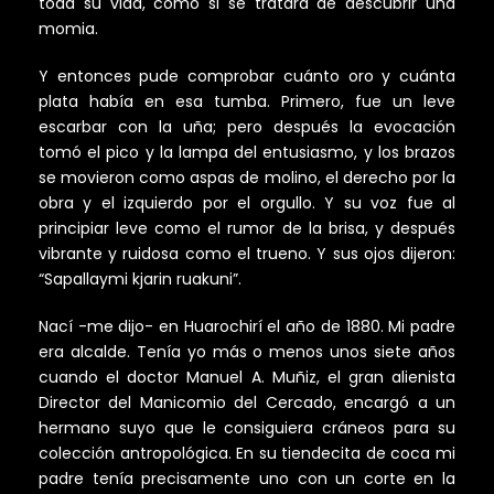
toda su vida, como si se tratara de descubrir una
momia.
Y entonces pude comprobar cuánto oro y cuánta
plata había en esa tumba. Primero, fue un leve
escarbar con la uña; pero después la evocación
tomó el pico y la lampa del entusiasmo, y los brazos
se movieron como aspas de molino, el derecho por la
obra y el izquierdo por el orgullo. Y su voz fue al
principiar leve como el rumor de la brisa, y después
vibrante y ruidosa como el trueno. Y sus ojos dijeron:
“Sapallaymi kjarin ruakuni”.
Nací -me dijo- en Huarochirí el año de 1880. Mi padre
era alcalde. Tenía yo más o menos unos siete años
cuando el doctor Manuel A. Muñiz, el gran alienista
Director del Manicomio del Cercado, encargó a un
hermano suyo que le consiguiera cráneos para su
colección antropológica. En su tiendecita de coca mi
padre tenía precisamente uno con un corte en la