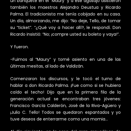
un banquete en el “Maury” y a ese agasajo asistieron
también los maestros Alejandro Deustua y Ricardo
Palma. El tradicionista me tenía cobijado en su casa.
Un día, almorzando, me dijo: “No deje, Tello, de tomar
su “ticket”. “¿Qué voy a hacer allí?, le respondí. Don
Ricardo insistió: “No; ¡compre usted su boleto y vaya!”.
Y fueron.
-Fuimos al “Maury” y tomé asiento en una de las
últimas mesitas, al lado de Valdizán.
Comenzaron los discursos, y le tocó el turno de
hablar a don Ricardo Palma. ¡Fue como si se hubiera
caído el techo! Dijo que en la primera fila de la
generación actual se encontraban tres jóvenes:
Francisco García Calderón, José de la Riva-Agüero y
¡Julio C. Tello! Todos se quedaron espantados y yo
tuve deseos de enterrarme como una momia…