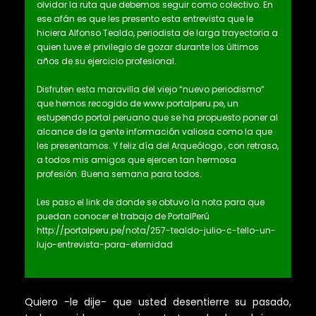
olvidar la ruta que debemos seguir como colectivo. En
ese afán es que les presento esta entrevista que le
hiciera Alfonso Tealdo, periodista de larga trayectoria a
quien tuve el privilegio de gozar durante los últimos
años de su ejercicio profesional.
Disfruten esta maravilla del viejo “nuevo periodismo”
que hemos recogido de www.portalperu.pe, un
estupendo portal peruano que se ha propuesto poner al
alcance de la gente información valiosa como la que
les presentamos. Y feliz día del Arqueólogo , con retraso,
a todos mis amigos que ejercen tan hermosa
profesión. Buena semana para todos.
Les paso el link de donde se obtuvo la nota para que
puedan conocer el trabajo de PortalPerú
http://portalperu.pe/nota/257-tealdo-julio-c-tello-un-
lujo-entrevista-para-eternidad
Quiero -le dije- que usted desentierre su pasado,