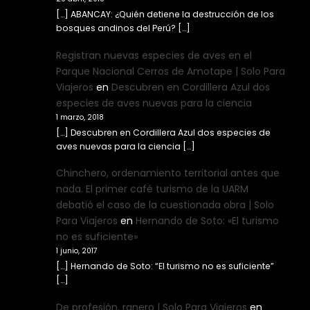
[…] ABANCAY: ¿Quién detiene la destrucción de los
bosques andinos del Perú? […]
Registran nuevas especies de aves en el
Parque Nacional Cerros de Amotape | Solo Para
Viajeros
en
Descubren en Cordillera Azul dos
especies de aves nuevas para la ciencia
1 marzo, 2018
[…] Descubren en Cordillera Azul dos especies de
aves nuevas para la ciencia […]
Chinchero, ordenamiento territorial antes que
nada. El primer café turismo de la UARM
debatió el caso de la cuestionada obra | Solo
Para Viajeros
en
Hernando de Soto: «El turismo
no es suficiente»
1 junio, 2017
[…] Hernando de Soto: “El turismo no es suficiente”
[…]
De profesión, ranero | Solo Para Viajeros
en