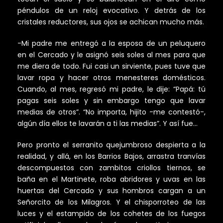
péndulos de un reloj evocativo. Y detrás de los
cristales reductores, sus ojos se achican mucho más.
-Mi padre me entregó a la esposa de un peluquero
en el Cercado y le asignó seis soles al mes para que
me diera de todo. Fui casi un sirviente, pues tuve que
lavar ropa y hacer otros menesteres domésticos.
Cuando, al mes, regresó mi padre, le dije: “Papá: tú
pagas seis soles y sin embargo tengo que lavar
medias de otros”. “No importa, hijito -me contestó-,
algún día ellos te lavarán a ti las medias”. Y así fue…
Pero pronto el serranito quejumbroso despierta a la
realidad, y allá, en los Barrios Bajos, arrastra tranvías
descompuestos con zambitos criollos tiernos, se
baña en el Martinete, roba abridores y uvas en las
huertas del Cercado y sus hombros cargan a un
Señorcito de los Milagros. Y el chisporroteo de las
luces y el estampido de los cohetes de los fuegos