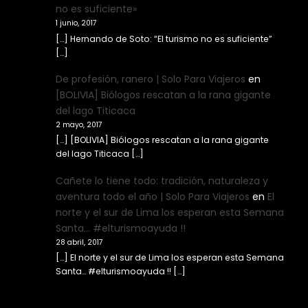
no es suficiente»
1 junio, 2017
[…] Hernando de Soto: “El turismo no es suficiente”
[…]
De profesión, ranero | Solo Para Viajeros
en
[BOLIVIA] Biólogos rescatan a la rana gigante
del lago Titicaca
2 mayo, 2017
[…] [BOLIVIA] Biólogos rescatan a la rana gigante
del lago Titicaca […]
Cañete lo tiene todo: tradición, naturaleza y
aventura todo el año | Solo Para Viajeros
en
El
norte y el sur de Lima los esperan esta Semana
Santa… #elturismoayuda !!
28 abril, 2017
[…] El norte y el sur de Lima los esperan esta Semana
Santa… #elturismoayuda !! […]