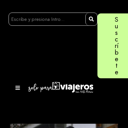
S
u
s
c
rí
b
e
t
e