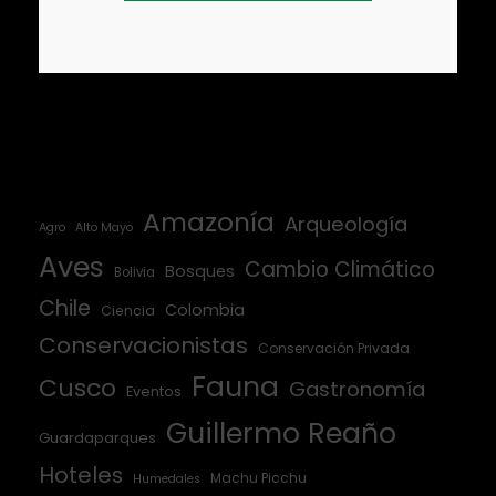
Amazonía
Arqueología
Agro
Alto Mayo
Aves
Cambio Climático
Bosques
Bolivia
Chile
Colombia
Ciencia
Conservacionistas
Conservación Privada
Fauna
Cusco
Gastronomía
Eventos
Guillermo Reaño
Guardaparques
Hoteles
Machu Picchu
Humedales