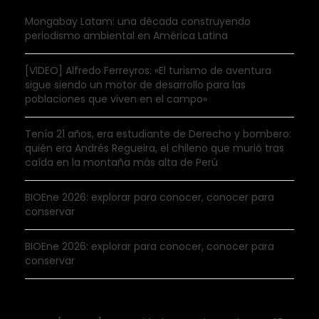
Mongabay Latam: una década construyendo
periodismo ambiental en América Latina
[VIDEO] Alfredo Ferreyros: «El turismo de aventura
sigue siendo un motor de desarrollo para las
poblaciones que viven en el campo»
Tenía 21 años, era estudiante de Derecho y bombero:
quién era Andrés Regueira, el chileno que murió tras
caída en la montaña más alta de Perú
BIOEne 2026: explorar para conocer, conocer para
conservar
BIOEne 2026: explorar para conocer, conocer para
conservar