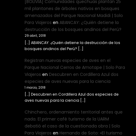
[BOLIVIA] Comunidades quechuas plantan 25
mil plantones de árboles nativos en bosques
amenazados del Parque Nacional Madidi | Solo
Para Viajeros
en
ABANCAY: ¿Quién detiene la
destrucción de los bosques andinos del Perú?
29 abril, 2018
[…] ABANCAY: ¿Quién detiene la destrucción de los
bosques andinos del Perú? […]
Registran nuevas especies de aves en el
Parque Nacional Cerros de Amotape | Solo Para
Viajeros
en
Descubren en Cordillera Azul dos
especies de aves nuevas para la ciencia
1 marzo, 2018
[…] Descubren en Cordillera Azul dos especies de
aves nuevas para la ciencia […]
Chinchero, ordenamiento territorial antes que
nada. El primer café turismo de la UARM
debatió el caso de la cuestionada obra | Solo
Para Viajeros
en
Hernando de Soto: «El turismo