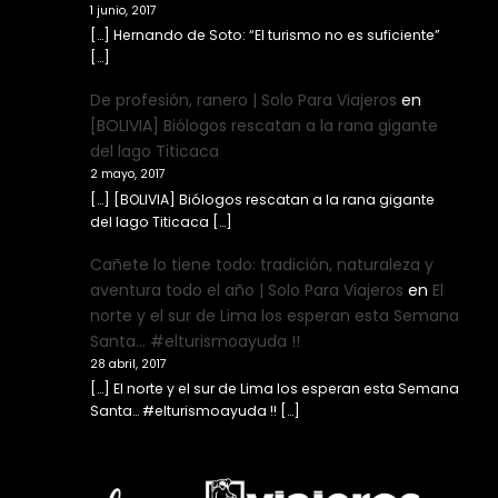
1 junio, 2017
[…] Hernando de Soto: “El turismo no es suficiente”
[…]
De profesión, ranero | Solo Para Viajeros
en
[BOLIVIA] Biólogos rescatan a la rana gigante
del lago Titicaca
2 mayo, 2017
[…] [BOLIVIA] Biólogos rescatan a la rana gigante
del lago Titicaca […]
Cañete lo tiene todo: tradición, naturaleza y
aventura todo el año | Solo Para Viajeros
en
El
norte y el sur de Lima los esperan esta Semana
Santa… #elturismoayuda !!
28 abril, 2017
[…] El norte y el sur de Lima los esperan esta Semana
Santa… #elturismoayuda !! […]