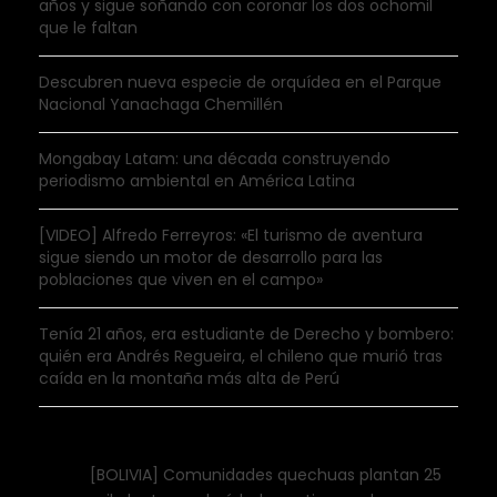
años y sigue soñando con coronar los dos ochomil
que le faltan
Descubren nueva especie de orquídea en el Parque
Nacional Yanachaga Chemillén
Mongabay Latam: una década construyendo
periodismo ambiental en América Latina
[VIDEO] Alfredo Ferreyros: «El turismo de aventura
sigue siendo un motor de desarrollo para las
poblaciones que viven en el campo»
Tenía 21 años, era estudiante de Derecho y bombero:
quién era Andrés Regueira, el chileno que murió tras
caída en la montaña más alta de Perú
[BOLIVIA] Comunidades quechuas plantan 25