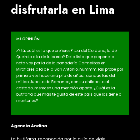
disfrutarla en Lima
MI OPINIÓN
¿Y tú, cuál es la que prefieres? ¿La del Cordano, la del
Queirolo o la de tu barrio? De la lista que propone la
nota voy por la de la panadería Carmelitas en
Miraflores o la de la San Antonio, ñummm, las probé por
primera vez hace una pila de años… aunque las del
mítico Juanito de Barranco, con su chilcanito al
costado, merecen una mención aparte. ¿Cuál es la
butifarra que más te gusta de este país que las tiene a
montones?
Agencia Andina
La butifarra, reconocida por la guía de viaje