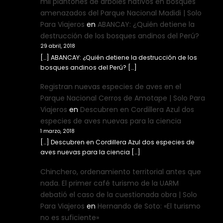
mil plantones de árboles nativos en bosques
amenazados del Parque Nacional Madidi | Solo
Para Viajeros
en
ABANCAY: ¿Quién detiene la
destrucción de los bosques andinos del Perú?
29 abril, 2018
[…] ABANCAY: ¿Quién detiene la destrucción de los
bosques andinos del Perú? […]
Registran nuevas especies de aves en el
Parque Nacional Cerros de Amotape | Solo Para
Viajeros
en
Descubren en Cordillera Azul dos
especies de aves nuevas para la ciencia
1 marzo, 2018
[…] Descubren en Cordillera Azul dos especies de
aves nuevas para la ciencia […]
Chinchero, ordenamiento territorial antes que
nada. El primer café turismo de la UARM
debatió el caso de la cuestionada obra | Solo
Para Viajeros
en
Hernando de Soto: «El turismo
no es suficiente»