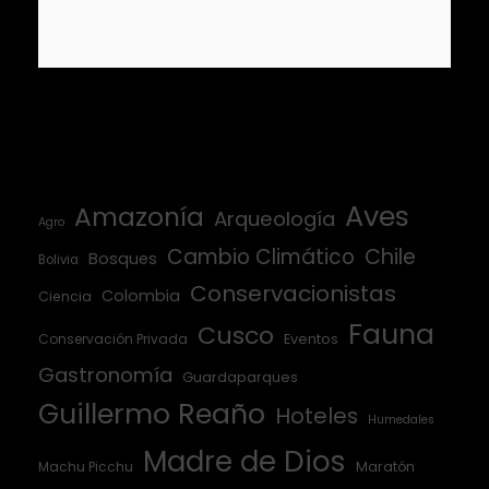
Aves
Amazonía
Arqueología
Agro
Cambio Climático
Chile
Bosques
Bolivia
Conservacionistas
Colombia
Ciencia
Fauna
Cusco
Conservación Privada
Eventos
Gastronomía
Guardaparques
Guillermo Reaño
Hoteles
Humedales
Madre de Dios
Machu Picchu
Maratón