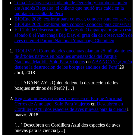
Tenía 21 años, era estudiante de Derecho y bombero: quién
era Andrés Regueira, el chileno que murió tras caída en la
montaña más alta de Perú
BIOEne 2026: explorar para conocer, conocer para conservar
BIOEne 2026: explorar para conocer, conocer para conservar
El Club de Observadores de Aves de Oxapampa organiza este
sábado 8 el Yanachaga Big Day, el gran día de observación de
aves en en el Parque Nacional Yanachaga Chemillén
[BOLIVIA] Comunidades quechuas plantan 25 mil plantones
de árboles nativos en bosques amenazados del Parque
Nacional Madidi | Solo Para Viajeros
en
ABANCAY: ¿Quién
detiene la destrucción de los bosques andinos del Perú?
29
abril, 2018
[…] ABANCAY: ¿Quién detiene la destrucción de los
bosques andinos del Perú? […]
Registran nuevas especies de aves en el Parque Nacional
Cerros de Amotape | Solo Para Viajeros
en
Descubren en
Cordillera Azul dos especies de aves nuevas para la ciencia
1
marzo, 2018
[…] Descubren en Cordillera Azul dos especies de aves
nuevas para la ciencia […]