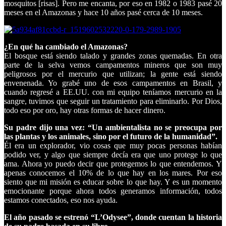
mosquitos [risas]. Pero me encanta, por eso en 1982 o 1983 pasé 20
meses en el Amazonas y hace 10 años pasé cerca de 10 meses.
¿En qué ha cambiado el Amazonas?
El bosque está siendo talado y grandes zonas quemadas. En otra
parte de la selva vemos campamentos mineros que son muy
peligrosos por el mercurio que utilizan; la gente está siendo
envenenada. Yo grabé uno de esos campamentos en Brasil, y
cuando regresé a EE.UU. con mi equipo teníamos mercurio en la
sangre, tuvimos que seguir un tratamiento para eliminarlo. Por Dios,
todo eso por oro, hay otras formas de hacer dinero.
Su padre dijo una vez: “Un ambientalista no se preocupa por
las plantas y los animales, sino por el futuro de la humanidad”.
Él era un explorador, vio cosas que muy pocas personas habían
podido ver, y algo que siempre decía era que uno protege lo que
ama. Ahora yo puedo decir que protegemos lo que entendemos. Y
apenas conocemos el 10% de lo que hay en los mares. Por eso
siento que mi misión es educar sobre lo que hay. Y es un momento
emocionante porque ahora todos generamos información, todos
estamos conectados, eso nos ayuda.
El año pasado se estrenó “L’Odysee”, donde cuentan la historia