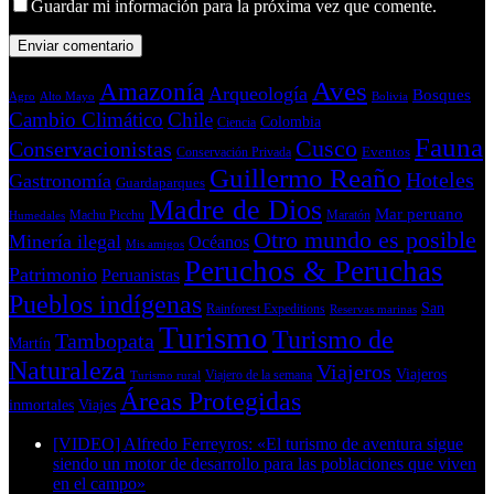
Guardar mi información para la próxima vez que comente.
Aves
Amazonía
Arqueología
Bosques
Bolivia
Agro
Alto Mayo
Cambio Climático
Chile
Colombia
Ciencia
Fauna
Cusco
Conservacionistas
Conservación Privada
Eventos
Guillermo Reaño
Hoteles
Gastronomía
Guardaparques
Madre de Dios
Mar peruano
Machu Picchu
Maratón
Humedales
Otro mundo es posible
Minería ilegal
Océanos
Mis amigos
Peruchos & Peruchas
Patrimonio
Peruanistas
Pueblos indígenas
San
Rainforest Expeditions
Reservas marinas
Turismo
Turismo de
Tambopata
Martín
Naturaleza
Viajeros
Viajeros
Viajero de la semana
Turismo rural
Áreas Protegidas
inmortales
Viajes
[VIDEO] Alfredo Ferreyros: «El turismo de aventura sigue
siendo un motor de desarrollo para las poblaciones que viven
en el campo»