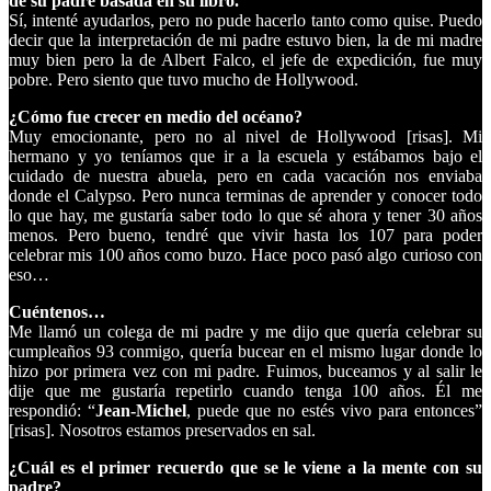
de su padre basada en su libro.
Sí, intenté ayudarlos, pero no pude hacerlo tanto como quise. Puedo
decir que la interpretación de mi padre estuvo bien, la de mi madre
muy bien pero la de Albert Falco, el jefe de expedición, fue muy
pobre. Pero siento que tuvo mucho de Hollywood.
¿Cómo fue crecer en medio del océano?
Muy emocionante, pero no al nivel de Hollywood [risas]. Mi
hermano y yo teníamos que ir a la escuela y estábamos bajo el
cuidado de nuestra abuela, pero en cada vacación nos enviaba
donde el Calypso. Pero nunca terminas de aprender y conocer todo
lo que hay, me gustaría saber todo lo que sé ahora y tener 30 años
menos. Pero bueno, tendré que vivir hasta los 107 para poder
celebrar mis 100 años como buzo. Hace poco pasó algo curioso con
eso…
Cuéntenos…
Me llamó un colega de mi padre y me dijo que quería celebrar su
cumpleaños 93 conmigo, quería bucear en el mismo lugar donde lo
hizo por primera vez con mi padre. Fuimos, buceamos y al salir le
dije que me gustaría repetirlo cuando tenga 100 años. Él me
respondió: “
Jean-Michel
, puede que no estés vivo para entonces”
[risas]. Nosotros estamos preservados en sal.
¿Cuál es el primer recuerdo que se le viene a la mente con su
padre?