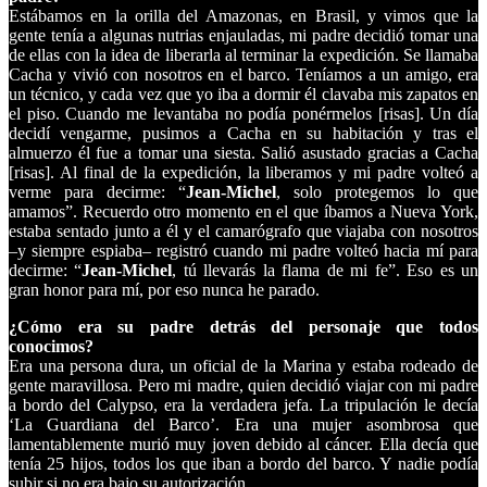
Estábamos en la orilla del Amazonas, en Brasil, y vimos que la
gente tenía a algunas nutrias enjauladas, mi padre decidió tomar una
de ellas con la idea de liberarla al terminar la expedición. Se llamaba
Cacha y vivió con nosotros en el barco. Teníamos a un amigo, era
un técnico, y cada vez que yo iba a dormir él clavaba mis zapatos en
el piso. Cuando me levantaba no podía ponérmelos [risas]. Un día
decidí vengarme, pusimos a Cacha en su habitación y tras el
almuerzo él fue a tomar una siesta. Salió asustado gracias a Cacha
[risas]. Al final de la expedición, la liberamos y mi padre volteó a
verme para decirme: “
Jean-Michel
, solo protegemos lo que
amamos”. Recuerdo otro momento en el que íbamos a Nueva York,
estaba sentado junto a él y el camarógrafo que viajaba con nosotros
–y siempre espiaba– registró cuando mi padre volteó hacia mí para
decirme: “
Jean-Michel
, tú llevarás la flama de mi fe”. Eso es un
gran honor para mí, por eso nunca he parado.
¿Cómo era su padre detrás del personaje que todos
conocimos?
Era una persona dura, un oficial de la Marina y estaba rodeado de
gente maravillosa. Pero mi madre, quien decidió viajar con mi padre
a bordo del Calypso, era la verdadera jefa. La tripulación le decía
‘La Guardiana del Barco’. Era una mujer asombrosa que
lamentablemente murió muy joven debido al cáncer. Ella decía que
tenía 25 hijos, todos los que iban a bordo del barco. Y nadie podía
subir si no era bajo su autorización.