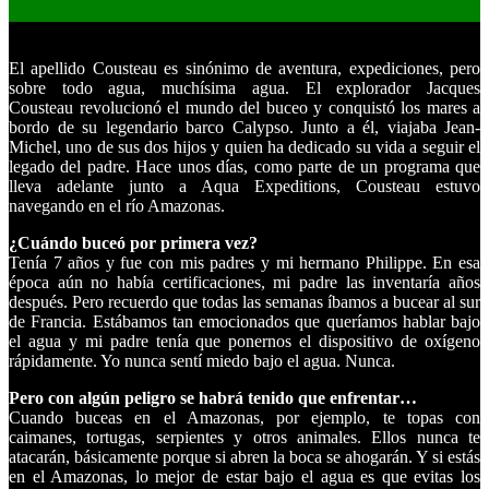
El apellido Cousteau es sinónimo de aventura, expediciones, pero
sobre todo agua, muchísima agua. El explorador Jacques
Cousteau revolucionó el mundo del buceo y conquistó los mares a
bordo de su legendario barco Calypso. Junto a él, viajaba Jean-
Michel, uno de sus dos hijos y quien ha dedicado su vida a seguir el
legado del padre. Hace unos días, como parte de un programa que
lleva adelante junto a Aqua Expeditions, Cousteau estuvo
navegando en el río Amazonas.
¿Cuándo buceó por primera vez?
Tenía 7 años y fue con mis padres y mi hermano Philippe. En esa
época aún no había certificaciones, mi padre las inventaría años
después. Pero recuerdo que todas las semanas íbamos a bucear al sur
de Francia. Estábamos tan emocionados que queríamos hablar bajo
el agua y mi padre tenía que ponernos el dispositivo de oxígeno
rápidamente. Yo nunca sentí miedo bajo el agua. Nunca.
Pero con algún peligro se habrá tenido que enfrentar…
Cuando buceas en el Amazonas, por ejemplo, te topas con
caimanes, tortugas, serpientes y otros animales. Ellos nunca te
atacarán, básicamente porque si abren la boca se ahogarán. Y si estás
en el Amazonas, lo mejor de estar bajo el agua es que evitas los