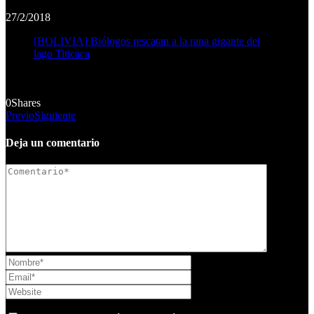
27/2/2018
[BOLIVIA] Biólogos rescatan a la rana gigante del
lago Titicaca
0
Shares
Previo
Siguiente
Deja un comentario