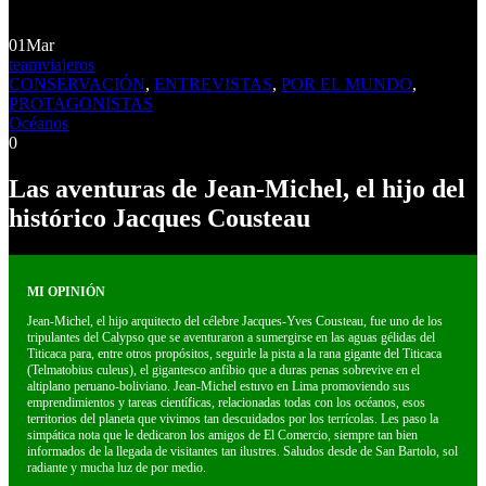
01
Mar
teamviajeros
CONSERVACIÓN
,
ENTREVISTAS
,
POR EL MUNDO
,
PROTAGONISTAS
Océanos
0
Las aventuras de Jean-Michel, el hijo del
histórico Jacques Cousteau
MI OPINIÓN
Jean-Michel, el hijo arquitecto del célebre Jacques-Yves Cousteau, fue uno de los
tripulantes del Calypso que se aventuraron a sumergirse en las aguas gélidas del
Titicaca para, entre otros propósitos, seguirle la pista a la rana gigante del Titicaca
(Telmatobius culeus), el gigantesco anfibio que a duras penas sobrevive en el
altiplano peruano-boliviano. Jean-Michel estuvo en Lima promoviendo sus
emprendimientos y tareas científicas, relacionadas todas con los océanos, esos
territorios del planeta que vivimos tan descuidados por los terrícolas. Les paso la
simpática nota que le dedicaron los amigos de El Comercio, siempre tan bien
informados de la llegada de visitantes tan ilustres. Saludos desde de San Bartolo, sol
radiante y mucha luz de por medio.