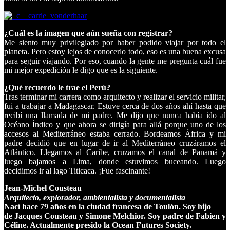
¿Cuál es la imagen que aún sueña con registrar?
Me siento muy privilegiado por haber podido viajar por todo el
planeta. Pero estoy lejos de conocerlo todo, eso es una buena excusa
para seguir viajando. Por eso, cuando la gente me pregunta cuál fue
mi mejor expedición le digo que es la siguiente.
¿Qué recuerdo le trae el Perú?
Tras terminar mi carrera como arquitecto y realizar el servicio militar,
fui a trabajar a Madagascar. Estuve cerca de dos años ahí hasta que
recibí una llamada de mi padre. Me dijo que nunca había ido al
Océano Índico y que ahora se dirigía para allá porque uno de los
accesos al Mediterráneo estaba cerrado. Bordeamos África y mi
padre decidió que en lugar de ir al Mediterráneo cruzáramos el
Atlántico. Llegamos al Caribe, cruzamos el canal de Panamá y
luego bajamos a Lima, donde estuvimos buceando. Luego
decidimos ir al lago Titicaca. ¡Fue fascinante!
Jean-Michel Cousteau
Arquitecto, explorador, ambientalista y documentalista
Nací hace 79 años en la ciudad francesa de Toulón. Soy hijo
de Jacques Cousteau y Simone Melchior. Soy padre de Fabien y
Céline. Actualmente presido la Ocean Futures Society.