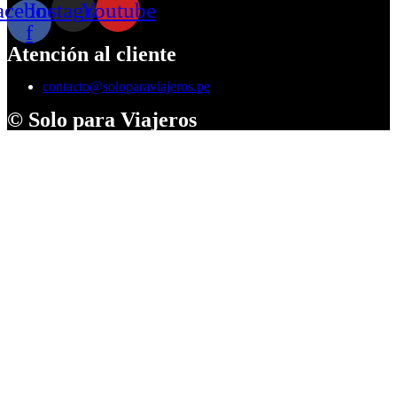
acebook-
Instagram
Youtube
f
Atención al cliente
contacto@soloparaviajeros.pe
© Solo para Viajeros