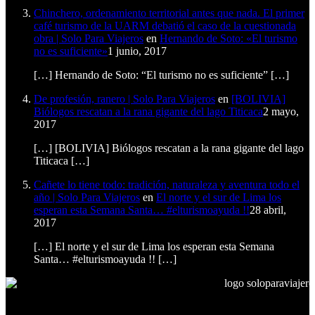
Chinchero, ordenamiento territorial antes que nada. El primer
café turismo de la UARM debatió el caso de la cuestionada
obra | Solo Para Viajeros
en
Hernando de Soto: «El turismo
no es suficiente»
1 junio, 2017
[…] Hernando de Soto: “El turismo no es suficiente” […]
De profesión, ranero | Solo Para Viajeros
en
[BOLIVIA]
Biólogos rescatan a la rana gigante del lago Titicaca
2 mayo,
2017
[…] [BOLIVIA] Biólogos rescatan a la rana gigante del lago
Titicaca […]
Cañete lo tiene todo: tradición, naturaleza y aventura todo el
año | Solo Para Viajeros
en
El norte y el sur de Lima los
esperan esta Semana Santa… #elturismoayuda !!
28 abril,
2017
[…] El norte y el sur de Lima los esperan esta Semana
Santa… #elturismoayuda !! […]