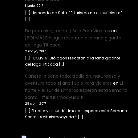
1 junio, 2017
[…] Hernando de Soto: “El turismo no es suficiente”
[…]
De profesión, ranero | Solo Para Viajeros
en
[BOLIVIA] Biólogos rescatan a la rana gigante
del lago Titicaca
2 mayo, 2017
[…] [BOLIVIA] Biólogos rescatan a la rana gigante
del lago Titicaca […]
Cañete lo tiene todo: tradición, naturaleza y
aventura todo el año | Solo Para Viajeros
en
El
norte y el sur de Lima los esperan esta Semana
Santa… #elturismoayuda !!
28 abril, 2017
[…] El norte y el sur de Lima los esperan esta Semana
Santa… #elturismoayuda !! […]