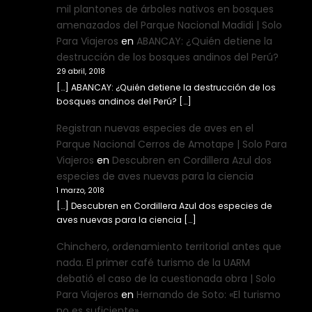
mil plantones de árboles nativos en bosques
amenazados del Parque Nacional Madidi | Solo
Para Viajeros
en
ABANCAY: ¿Quién detiene la
destrucción de los bosques andinos del Perú?
29 abril, 2018
[…] ABANCAY: ¿Quién detiene la destrucción de los
bosques andinos del Perú? […]
Registran nuevas especies de aves en el
Parque Nacional Cerros de Amotape | Solo Para
Viajeros
en
Descubren en Cordillera Azul dos
especies de aves nuevas para la ciencia
1 marzo, 2018
[…] Descubren en Cordillera Azul dos especies de
aves nuevas para la ciencia […]
Chinchero, ordenamiento territorial antes que
nada. El primer café turismo de la UARM
debatió el caso de la cuestionada obra | Solo
Para Viajeros
en
Hernando de Soto: «El turismo
no es suficiente»