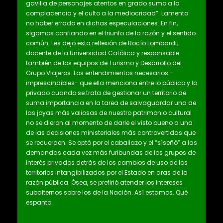
gavilla de personajes atentos en grado sumo a la
complacencia y el culto a la mediocridad”. Lamento
no haber errado en dichas especulaciones. En fin,
sigamos confiando en el triunfo de la razón y el sentido
común. Les dejo esta reflexión de Rocío Lombardi,
docente de la Universidad Católica y responsable
también de los equipos de Turismo y Desarrollo del
Grupo Viajeros. Los entendimientos necesarios -
imprescindibles- que ella menciona entre lo público y lo
privado cuando se trata de gestionar un territorio de
suma importancia en la tarea de salvaguardar una de
las joyas más valiosas de nuestro patrimonio cultural
no se dieron al momento de darle el visto bueno a una
de las decisiones ministeriales más controvertidas que
se recuerden. Se optó por el caballazo y el “síseñó” a las
demandas cada vez más furibundas de los grupos de
interés privados detrás de los cambios de uso de los
territorios intangibilizados por el Estado en aras de la
razón pública. Ósea, se prefirió atender los intereses
subalternos sobre los de la Nación. Así estamos. Qué
espanto.