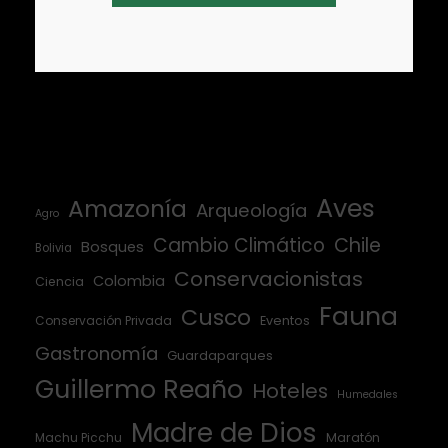
Aves
Amazonía
Arqueología
Agro
Cambio Climático
Chile
Bosques
Bolivia
Conservacionistas
Colombia
Ciencia
Fauna
Cusco
Conservación Privada
Eventos
Gastronomía
Guardaparques
Guillermo Reaño
Hoteles
Humedales
Madre de Dios
Machu Picchu
Maratón