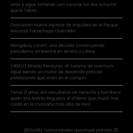
años y sigue soñando con coronar los dos ochomil
que le faltan
Descubren nueva especie de orquídea en el Parque
Nacional Yanachaga Chemillén
Mongabay Latam: una década construyendo
periodismo ambiental en América Latina
[VIDEO] Alfredo Ferreyros: «El turismo de aventura
sigue siendo un motor de desarrollo para las
poblaciones que viven en el campo»
Tenía 21 años, era estudiante de Derecho y bombero:
quién era Andrés Regueira, el chileno que murió tras
caída en la montaña más alta de Perú
[BOLIVIA] Comunidades quechuas plantan 25