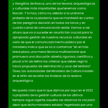
y Geoglifos de Nasca, uno de los tesoros arqueológicos
y culturales más importantes que tenemos como
Nación. Y lo hizo, cómo no, debido a la unánime
protesta de la ciudadanía que se manifestó en contra
de tan peregrina decisión en todos los tonos y en
cuanto canal de comunicación existe. Vamos a ver
ahora que va a suceder en asunto tan crucial para la
apropiada gestión de nuestros recursos culturales en
vista de que el comunicado hecho público por el
ministerio indica que se va a conformar “en el más
breve plazo, una mesa técnica multisectorial que
promueva una discusión abierta, rigurosa, científica y
plural a fin de definir los criterios que deben regir la
futura propuesta de delimitación y usos del territorio”.
Ósea, las autoridades del Ministerio de Cultura insisten
en el afán de recortar los linderos de la reserva
arqueológica.
Me queda claro que lo que dijimos por aquí en el 2022
a propósito de la gestión cultural de los últimos
tiempos sigue vigente, aquella vez alzamos la voz para
decir que dicho ministerio estaba “regentado por una