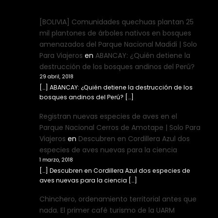
[BOLIVIA] Comunidades quechuas plantan 25
mil plantones de árboles nativos en bosques
amenazados del Parque Nacional Madidi | Solo
Para Viajeros
en
ABANCAY: ¿Quién detiene la
destrucción de los bosques andinos del Perú?
29 abril, 2018
[…] ABANCAY: ¿Quién detiene la destrucción de los
bosques andinos del Perú? […]
Registran nuevas especies de aves en el
Parque Nacional Cerros de Amotape | Solo Para
Viajeros
en
Descubren en Cordillera Azul dos
especies de aves nuevas para la ciencia
1 marzo, 2018
[…] Descubren en Cordillera Azul dos especies de
aves nuevas para la ciencia […]
Chinchero, ordenamiento territorial antes que
nada. El primer café turismo de la UARM