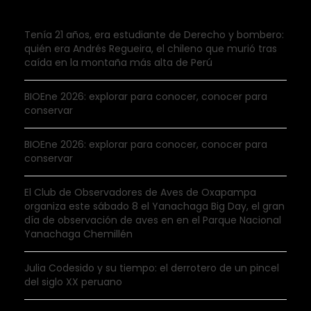
Tenía 21 años, era estudiante de Derecho y bombero:
quién era Andrés Regueira, el chileno que murió tras
caída en la montaña más alta de Perú
BIOEne 2026: explorar para conocer, conocer para
conservar
BIOEne 2026: explorar para conocer, conocer para
conservar
El Club de Observadores de Aves de Oxapampa
organiza este sábado 8 el Yanachaga Big Day, el gran
día de observación de aves en en el Parque Nacional
Yanachaga Chemillén
Julia Codesido y su tiempo: el derrotero de un pincel
del siglo XX peruano