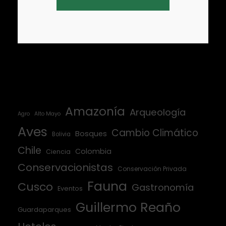
Amazonía
Arqueología
Agro
Alto Mayo
Aves
Cambio Climático
Bosques
Bolivia
Chile
Colombia
Ciencia
Conservacionistas
Conservación Privada
Fauna
Cusco
Gastronomía
Eventos
Guillermo Reaño
Guardaparques