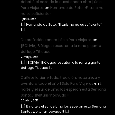
debatió el caso de la cuestionada obra | Solo
Para Viajeros
en
Hernando de Soto: «El turismo
no es suficiente»
1 junio, 2017
[…] Hernando de Soto: “El turismo no es suficiente”
[…]
De profesión, ranero | Solo Para Viajeros
en
[BOLIVIA] Biólogos rescatan a la rana gigante
del lago Titicaca
2 mayo, 2017
[…] [BOLIVIA] Biólogos rescatan a la rana gigante
del lago Titicaca […]
Cañete lo tiene todo: tradición, naturaleza y
aventura todo el año | Solo Para Viajeros
en
El
norte y el sur de Lima los esperan esta Semana
Santa… #elturismoayuda !!
28 abril, 2017
[…] El norte y el sur de Lima los esperan esta Semana
Santa… #elturismoayuda !! […]