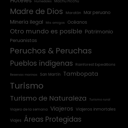
Hoteles
Machu Picchu
Humedales
Madre de Dios
Mar peruano
Maratón
Minería ilegal
Océanos
Mis amigos
Otro mundo es posible
Patrimonio
Peruanistas
Peruchos & Peruchas
Pueblos indígenas
Rainforest Expeditions
Tambopata
San Martín
Reservas marinas
Turismo
Turismo de Naturaleza
Turismo rural
Viajeros
Viajeros inmortales
Viajero de la semana
Áreas Protegidas
Viajes