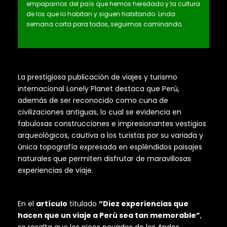
empaparnos del país que hemos heredado y la cultura
de los que lo habitan y siguen habitando. Linda
semana corta para todos, seguimos caminando.
La prestigiosa publicación de viajes y turismo
internacional Lonely Planet destaca que Perú,
además de ser reconocido como cuna de
civilizaciones antiguas, lo cual se evidencia en
fabulosas construcciones e impresionantes vestigios
arqueológicos, cautiva a los turistas por su variada y
única topografía expresada en espléndidos paisajes
naturales que permiten disfrutar de maravillosas
experiencias de viaje.
En el
artículo
titulado
“Diez experiencias que
hacen que un viaje a Perú sea tan memorable”
,