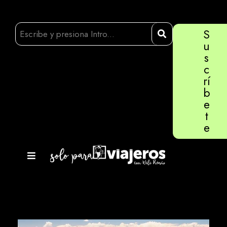
S
u
s
c
rí
b
e
t
e