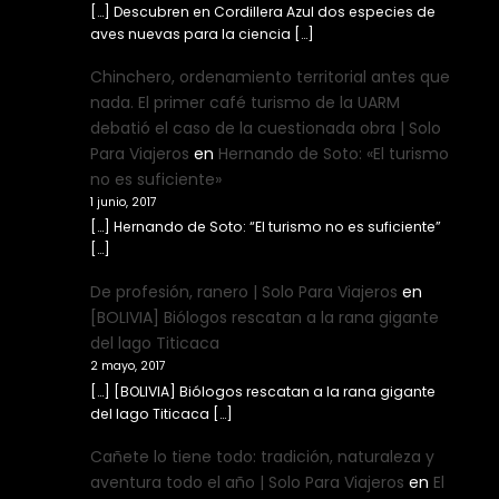
[…] Descubren en Cordillera Azul dos especies de
aves nuevas para la ciencia […]
Chinchero, ordenamiento territorial antes que
nada. El primer café turismo de la UARM
debatió el caso de la cuestionada obra | Solo
Para Viajeros
en
Hernando de Soto: «El turismo
no es suficiente»
1 junio, 2017
[…] Hernando de Soto: “El turismo no es suficiente”
[…]
De profesión, ranero | Solo Para Viajeros
en
[BOLIVIA] Biólogos rescatan a la rana gigante
del lago Titicaca
2 mayo, 2017
[…] [BOLIVIA] Biólogos rescatan a la rana gigante
del lago Titicaca […]
Cañete lo tiene todo: tradición, naturaleza y
aventura todo el año | Solo Para Viajeros
en
El