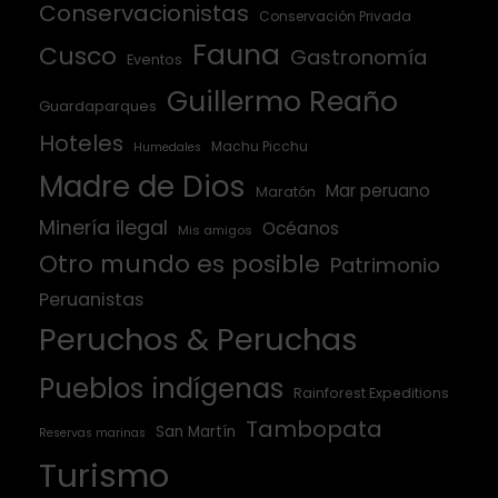
Conservacionistas
Conservación Privada
Fauna
Cusco
Gastronomía
Eventos
Guillermo Reaño
Guardaparques
Hoteles
Machu Picchu
Humedales
Madre de Dios
Mar peruano
Maratón
Minería ilegal
Océanos
Mis amigos
Otro mundo es posible
Patrimonio
Peruanistas
Peruchos & Peruchas
Pueblos indígenas
Rainforest Expeditions
Tambopata
San Martín
Reservas marinas
Turismo