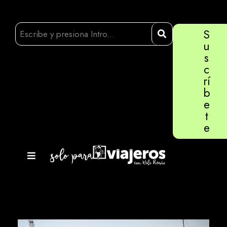
S
u
s
c
rí
b
e
t
e