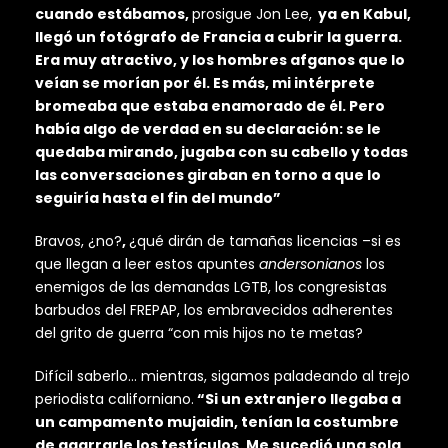
cuando estábamos,
prosigue Jon Lee,
ya en Kabul,
llegó un fotógrafo de Francia a cubrir la guerra.
Era muy atractivo, y los hombres afganos que lo
veían se morían por él. Es más, mi intérprete
bromeaba que estaba enamorado de él. Pero
había algo de verdad en su declaración: se le
quedaba mirando, jugaba con su cabello y todas
las conversaciones giraban en torno a que lo
seguiría hasta el fin del mundo”
Bravos, ¿no?
,
¿qué dirán de tamañas licencias –si es
que llegan a leer estos apuntes
andersonianos
los
enemigos de las demandas LGTB, los congresistas
barbudos del FREPAP, los embravecidos adherentes
del grito de guerra “con mis hijos no te metas?
Difícil saberlo… mientras, sigamos paladeando al trejo
periodista californiano.
“Si un extranjero llegaba a
un campamento mujaidin, tenían la costumbre
de agarrarle los testículos. Me sucedió una sola