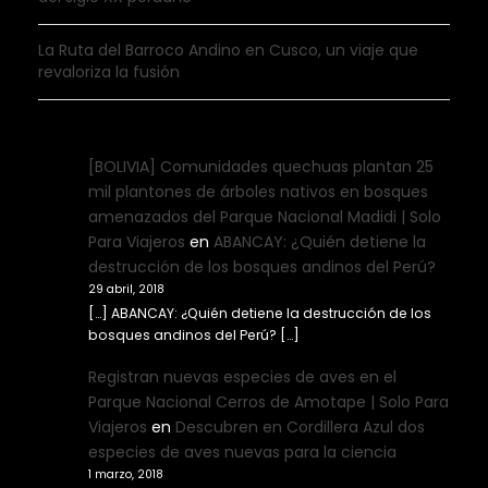
La Ruta del Barroco Andino en Cusco, un viaje que
revaloriza la fusión
[BOLIVIA] Comunidades quechuas plantan 25
mil plantones de árboles nativos en bosques
amenazados del Parque Nacional Madidi | Solo
Para Viajeros
en
ABANCAY: ¿Quién detiene la
destrucción de los bosques andinos del Perú?
29 abril, 2018
[…] ABANCAY: ¿Quién detiene la destrucción de los
bosques andinos del Perú? […]
Registran nuevas especies de aves en el
Parque Nacional Cerros de Amotape | Solo Para
Viajeros
en
Descubren en Cordillera Azul dos
especies de aves nuevas para la ciencia
1 marzo, 2018