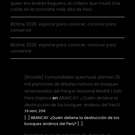
quién era Andrés Regueira, el chileno que murió tras
caída en la montaña más alta de Perú
BIOEne 2026: explorar para conocer, conocer para
conservar
BIOEne 2026: explorar para conocer, conocer para
conservar
[BOLIVIA] Comunidades quechuas plantan 25
mil plantones de árboles nativos en bosques
amenazados del Parque Nacional Madidi | Solo
Para Viajeros
en
ABANCAY: ¿Quién detiene la
destrucción de los bosques andinos del Perú?
29 abril, 2018
[…] ABANCAY: ¿Quién detiene la destrucción de los
bosques andinos del Perú? […]