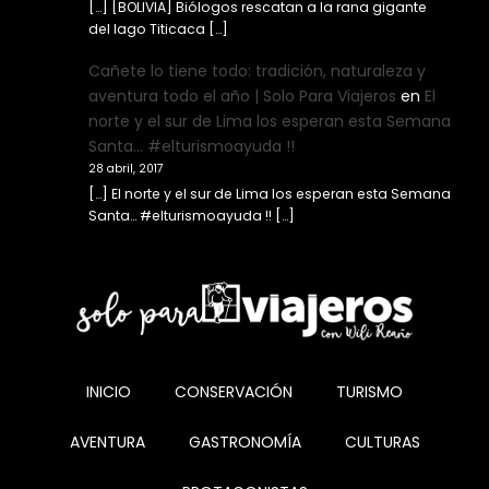
[…] [BOLIVIA] Biólogos rescatan a la rana gigante
del lago Titicaca […]
Cañete lo tiene todo: tradición, naturaleza y
aventura todo el año | Solo Para Viajeros
en
El
norte y el sur de Lima los esperan esta Semana
Santa… #elturismoayuda !!
28 abril, 2017
[…] El norte y el sur de Lima los esperan esta Semana
Santa… #elturismoayuda !! […]
INICIO
CONSERVACIÓN
TURISMO
AVENTURA
GASTRONOMÍA
CULTURAS