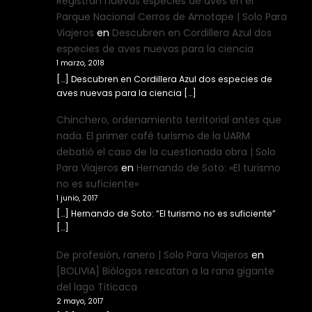
Registran nuevas especies de aves en el
Parque Nacional Cerros de Amotape | Solo Para
Viajeros
en
Descubren en Cordillera Azul dos
especies de aves nuevas para la ciencia
1 marzo, 2018
[…] Descubren en Cordillera Azul dos especies de
aves nuevas para la ciencia […]
Chinchero, ordenamiento territorial antes que
nada. El primer café turismo de la UARM
debatió el caso de la cuestionada obra | Solo
Para Viajeros
en
Hernando de Soto: «El turismo
no es suficiente»
1 junio, 2017
[…] Hernando de Soto: “El turismo no es suficiente”
[…]
De profesión, ranero | Solo Para Viajeros
en
[BOLIVIA] Biólogos rescatan a la rana gigante
del lago Titicaca
2 mayo, 2017