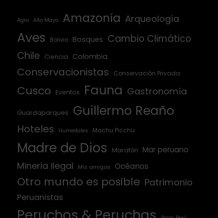
Amazonía
Arqueología
Agro
Alto Mayo
Aves
Cambio Climático
Bosques
Bolivia
Chile
Colombia
Ciencia
Conservacionistas
Conservación Privada
Fauna
Cusco
Gastronomía
Eventos
Guillermo Reaño
Guardaparques
Hoteles
Machu Picchu
Humedales
Madre de Dios
Mar peruano
Maratón
Minería ilegal
Océanos
Mis amigos
Otro mundo es posible
Patrimonio
Peruanistas
Peruchos & Peruchas
Prom Perú