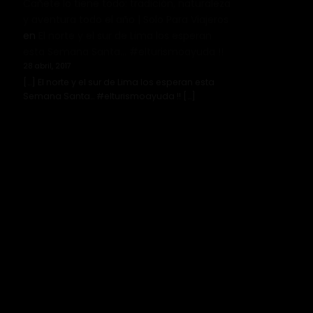
Cañete lo tiene todo: tradición, naturaleza
y aventura todo el año | Solo Para Viajeros
en
El norte y el sur de Lima los esperan
esta Semana Santa… #elturismoayuda !!
28 abril, 2017
[…] El norte y el sur de Lima los esperan esta
Semana Santa… #elturismoayuda !! […]