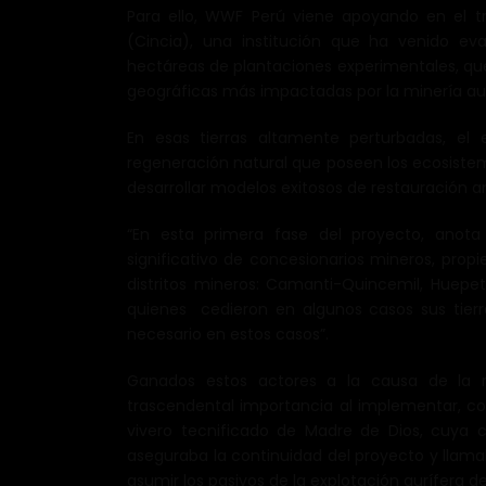
Para ello, WWF Perú viene apoyando en el t
(Cincia), una institución que ha venido e
hectáreas de plantaciones experimentales, que
geográficas más impactadas por la minería aur
En esas tierras altamente perturbadas, el 
regeneración natural que poseen los ecosistem
desarrollar modelos exitosos de restauración a
“En esta primera fase del proyecto, anot
significativo de concesionarios mineros, propi
distritos mineros: Camanti-Quincemil, Huepe
quienes cedieron en algunos casos sus tierra
necesario en estos casos”.
Ganados estos actores a la causa de la r
trascendental importancia al implementar, co
vivero tecnificado de Madre de Dios, cuya
aseguraba la continuidad del proyecto y llama
asumir los pasivos de la explotación aurífera 