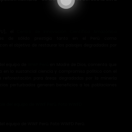
FU), el
Centro de Innovación Científica Amazónica
es de sólido prestigio tanto en el Perú como
con el objetivo de restaurar los paisajes degradados por
 del equipo de
WWF Perú
en Madre de Dios, comenta que
en lo sustancial ciencia y compromiso político con el
e reforestación para áreas degradadas por la minería
ios perturbados generen beneficios a las poblaciones
e del equipo de WWF Perú. Foto WWFD Perú.