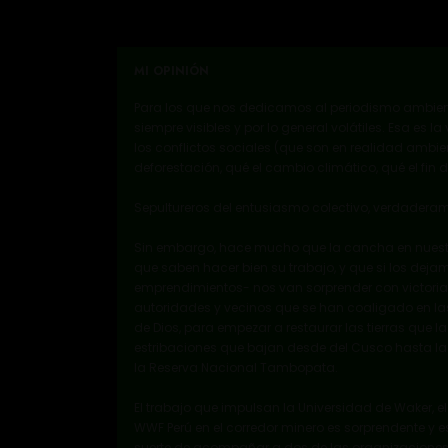
MI OPINIÓN
Para los que nos dedicamos al periodismo ambienta
siempre visibles y por lo general volátiles. Esa es
los conflictos sociales (que son en realidad ambien
deforestación, qué el cambio climático, qué el fin
Sepultureros del entusiasmo colectivo, verdaderam
Sin embargo, hace mucho que la cancha en nuestro 
que saben hacer bien su trabajo, y que si los de
emprendimientos- nos van sorprender con victorias i
autoridades y vecinos que se han coaligado en l
de Dios, para empezar a restaurar las tierras que 
estribaciones que bajan desde del Cusco hasta l
la Reserva Nacional Tambopata.
El trabajo que impulsan la Universidad de Waker, e
WWF Perú en el corredor minero es sorprendente y e
suerte de acompañar a dos de las organizaciones