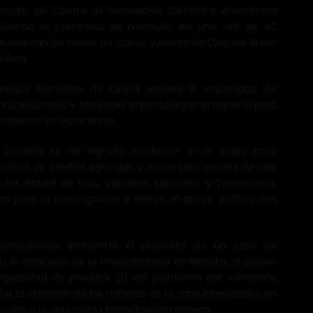
rabajo del Centro de Innovación Científica Amazónica
valuando la presencia de mercurio en una red de 42
 abarcan las selvas de Cusco y Madre de Dios, las áreas
ífera.
equipo científico de Cincia estudia la capacidad de
as acuáticos y terrestres afectados por la minería para
mbiental en otras áreas.
a Condori, se ha logrado involucrar a un grupo muy
etarios de predios agrícolas y municipios locales de seis
tuhe, Madre de Dios, Inambari, Laberinto y Tambopata,
s para la investigación o dieron el apoyo político tan
emediación ambiental, el proyecto dio un paso de
n el concurso de la municipalidad de Mazuko, el primer
 capacidad de producir 20 mil plantones por campaña
ba la atención de los mineros de la zona interesados en
de cara a la anunciada formalización minera.