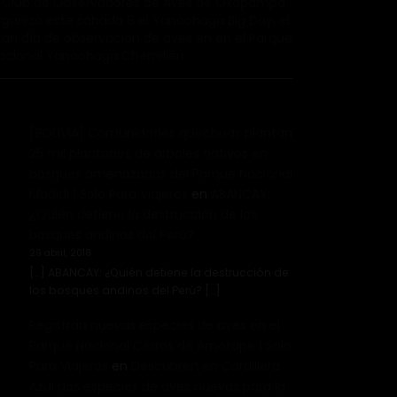
l Club de Observadores de Aves de Oxapampa
rganiza este sábado 8 el Yanachaga Big Day, el
ran día de observación de aves en en el Parque
acional Yanachaga Chemillén
[BOLIVIA] Comunidades quechuas plantan
25 mil plantones de árboles nativos en
bosques amenazados del Parque Nacional
Madidi | Solo Para Viajeros
en
ABANCAY:
¿Quién detiene la destrucción de los
bosques andinos del Perú?
29 abril, 2018
[…] ABANCAY: ¿Quién detiene la destrucción de
los bosques andinos del Perú? […]
Registran nuevas especies de aves en el
Parque Nacional Cerros de Amotape | Solo
Para Viajeros
en
Descubren en Cordillera
Azul dos especies de aves nuevas para la