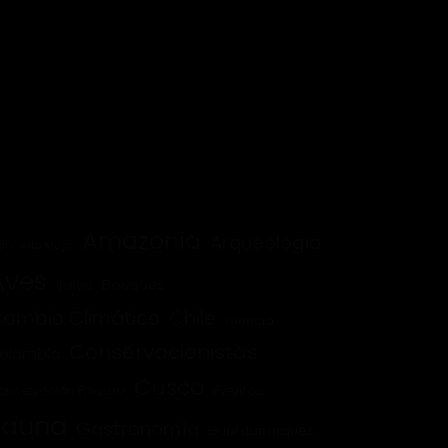
Amazonía
Arqueología
ro
Alto Mayo
Aves
Bosques
Bolivia
ambio Climático
Chile
Ciencia
Conservacionistas
olombia
Cusco
onservación Privada
Eventos
Fauna
Gastronomía
Guardaparques