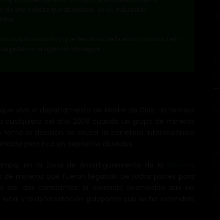
V
on de una solidez que asombra- de su indudable
onal.
as auspiciosas, hay que llenarnos de buenas noticias. Feliz
e publicar la agencia Inforegión.
[
a
p
T
o que vive el departamento de Madre de Dios -la tercera
b
q
a cualquiera del año 2009 cuando un grupo de mineros
P
omó la decisión de cruzar la carretera Interoceánica
ibida pero rica en depósitos aluviales.
B
p
 Pampa, en la Zona de Amortiguamiento de la
Reserva
les de mineros que fueron llegando de todas partes para
o por dos constantes: la violencia desmedida que no
B
p
local y la deforestación galopante que se ha extendido