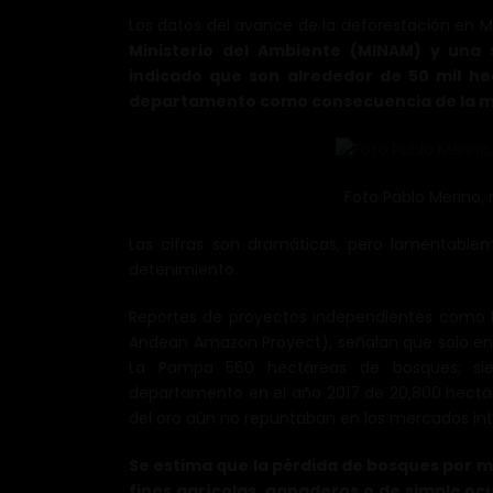
Los datos del avance de la deforestación en M
Ministerio del Ambiente (MINAM) y una 
indicado que son alrededor de 50 mil he
departamento como consecuencia de la min
Foto Pablo Merino, r
Las cifras son dramáticas, pero lamentable
detenimiento.
Reportes de proyectos independientes como los
Andean Amazon Proyect), señalan que solo entr
La Pampa 560 hectáreas de bosques; sie
departamento en el año 2017 de 20,800 hectár
del oro aún no repuntaban en los mercados int
Se estima que la pérdida de bosques por min
fines agrícolas, ganaderos o de simple o