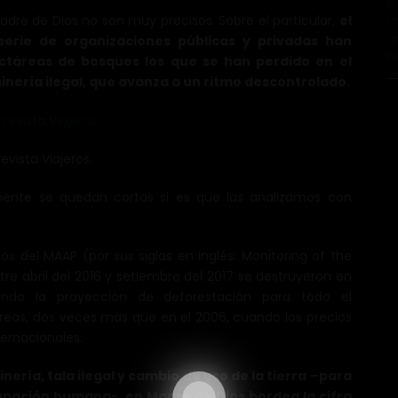
E
adre de Dios no son muy precisos. Sobre el particular,
el
o
g
serie de organizaciones públicas y privadas han
N
ctáreas de bosques los que se han perdido en el
ería ilegal, que avanza a un ritmo descontrolado.
evista Viajeros.
mente se quedan cortas si es que las analizamos con
 del MAAP (por sus siglas en inglés: Monitoring of the
e abril del 2016 y setiembre del 2017 se destruyeron en
ndo la proyección de deforestación para todo el
eas, dos veces más que en el 2006, cuando los precios
ernacionales.
ería, tala ilegal y cambio de uso de la tierra –para
cupación humana- en Madre de Dios bordea la cifra