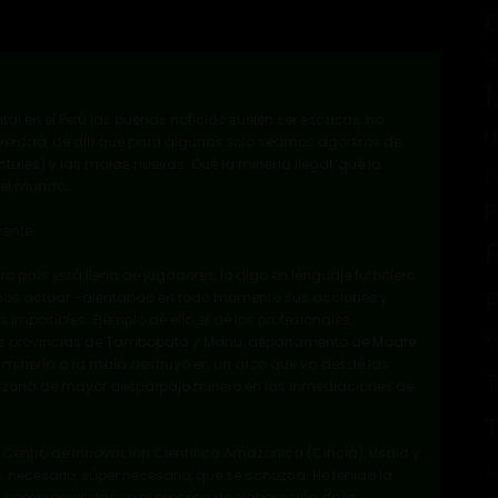
H
l en el Perú las buenas noticias suelen ser escasas, no
M
 la verdad, de allí que para algunos solo seamos agoreros de
tales) y las malas nuevas. Qué la minería ilegal, qué la
O
 del mundo…
P
ente.
país está llena de jugadores, lo digo en lenguaje futbolero,
jamos actuar –alentando en todo momento sus acciones y
mposibles. Ejemplo de ello, el de los profesionales,
R
as provincias de Tambopata y Manu, departamento de Madre
la minería a la mala destruyó en un arco que va desde las
a zona de mayor desparpajo minero en las inmediaciones de
l Centro de Innovación Científica Amazónica (Cincia), Usaid y
Tu
s necesario, súper necesario, que se conozca. He tenido la
 comprometidas en el proceso de elaboración de la