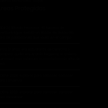
iajeros inmortales
Viajes
Áreas Protegidas
VIDEO] Alfredo Ferreyros: «El turismo de
ventura sigue siendo un motor de desarrollo
ara las poblaciones que viven en el campo
enía 21 años, era estudiante de Derecho y
ombero: quién era Andrés Regueira, el chileno
ue murió tras caída en la montaña más alta de
erú
IOEne 2026: explorar para conocer, conocer
ara conservar
IOEne 2026: explorar para conocer, conocer
ara conservar