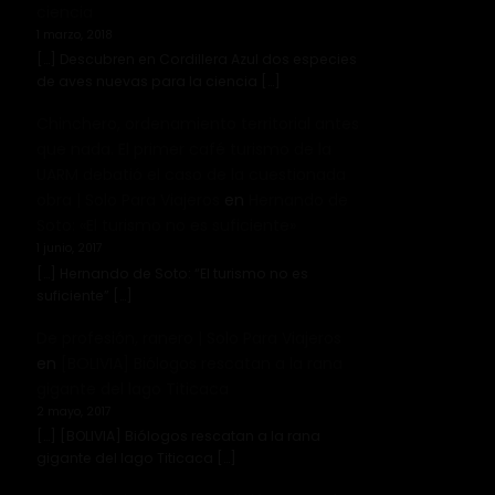
ciencia
1 marzo, 2018
[…] Descubren en Cordillera Azul dos especies
de aves nuevas para la ciencia […]
Chinchero, ordenamiento territorial antes
que nada. El primer café turismo de la
UARM debatió el caso de la cuestionada
obra | Solo Para Viajeros
en
Hernando de
Soto: «El turismo no es suficiente»
1 junio, 2017
[…] Hernando de Soto: “El turismo no es
suficiente” […]
De profesión, ranero | Solo Para Viajeros
en
[BOLIVIA] Biólogos rescatan a la rana
gigante del lago Titicaca
2 mayo, 2017
[…] [BOLIVIA] Biólogos rescatan a la rana
gigante del lago Titicaca […]