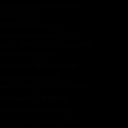
Guillermo Reaño
Hoteles
Machu Picchu
umedales
Madre de Dios
Maratón
Minería ilegal
ar peruano
Mis amigos
Otro mundo es posible
céanos
atrimonio
Peruanistas
Peruchos & Peruchas
Pueblos indígenas
San Martín
ainforest Expeditions
Reservas marinas
Turismo
Tambopata
Turismo de Naturaleza
Viajeros
Viajero de la semana
rismo rural