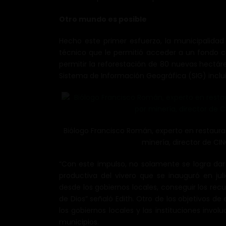
Otro mundo es posible
Hecho este primer esfuerzo, la municipalida
técnico que le permitió acceder a un fondo c
permitir la reforestación de 80 nuevas hectáre
Sistema de Información Geográfica (SIG) inclu
Biólogo Francisco Román, experto en restaura
minería, director de CI
“Con este impulso, no solamente se logra dar
productiva del vivero que se inauguró en ju
desde los gobiernos locales, conseguir los rec
de Dios” señaló Edith. Otro de los objetivos de
los gobiernos locales y las instituciones invo
municipios.