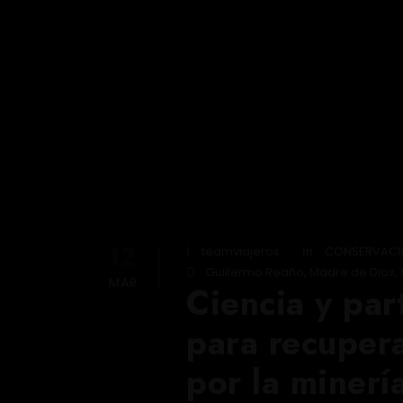
12
teamviajeros
CONSERVACI
Guillermo Reaño
,
Madre de Dios
,
MAR
Ciencia y par
para recuper
por la minerí