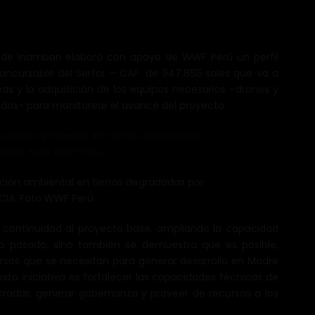
d de Inambari elaboró con apoyo de WWF Perú un perfil
oncursable del Serfor – CAF de 947,865 soles que va a
as y la adquisición de los equipos necesarios –drones y
idos- para monitorear el avance del proyecto.
ción ambiental en tierras degradadas por
NCIA. Foto WWF Perú.
 continuidad al proyecto base, ampliando la capacidad
lio pasado, sino también se demuestra que es posible,
ursos que se necesitan para generar desarrollo en Madre
 esta iniciativa es fortalecer las capacidades técnicas de
lucradas, generar gobernanza y proveer de recursos a los