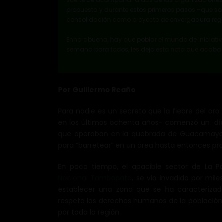
propuesta y durante estos primeros pasos –que s
consolidación como proyecto de envergadura regi
Enhorabuena, hay que poblar el mundo de iniciativ
semana para todos, les dejo esta nota que acaba d
Por Guillermo Reaño
Para nadie es un secreto que la fiebre del or
en los últimos ochenta años- comenzó un dí
que operaban en la quebrada de Guacamayo t
para “barretear” en un área hasta entonces proh
En poco tiempo, el apacible sector de La
Nacional Tambopata
, se vio invadido por mi
establecer una zona que se ha caracterizad
respeta los derechos humanos de la población 
por toda la región.