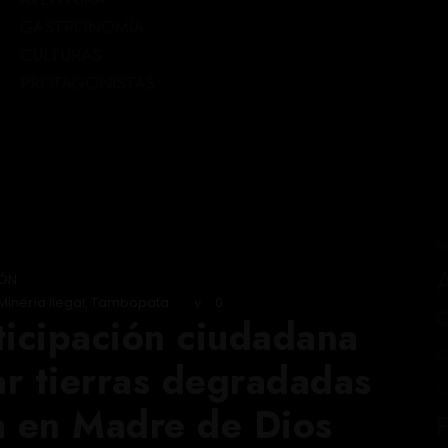
GASTRONOMÍA
CULTURAS
PROTAGONISTAS
Ag
ÓN
Minería ilegal
,
Tambopata
0
C
ticipación ciudadana
C
ar tierras degradadas
C
a en Madre de Dios