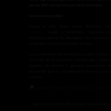
de las 350 mil hectáreas deforestadas.
Amazonía posible
Desde el 2015, Wake Forest University (W
(Cincia)
,
Usaid y WWFPerú, organizacion
internacionalmente, decidieron unir esfuerzos 
la minería aurífera en Madre de Dios.
La coordinadora de la iniciativa, Edith Condori,
“se trata de un proyecto modelo que combina 
objetivo de diseñar y ejecutar propuestas d
buscando que la recuperación de estos espac
locales”.
Ingeniera forestal Edith Condori, responsabl