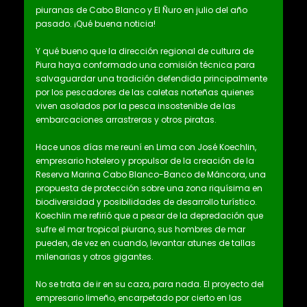
piuranas de Cabo Blanco y El Ñuro en julio del año
pasado. ¡Qué buena noticia!
Y qué bueno que la dirección regional de cultura de
Piura haya conformado una comisión técnica para
salvaguardar una tradición defendida principalmente
por los pescadores de las caletas norteñas quienes
viven asolados por la pesca insostenible de las
embarcaciones arrastreras y otros piratas.
Hace unos días me reuní en Lima con José Koechlin,
empresario hotelero y propulsor de la creación de la
Reserva Marina Cabo Blanco-Banco de Máncora, una
propuesta de protección sobre una zona riquísima en
biodiversidad y posibilidades de desarrollo turístico.
Koechlin me refirió que a pesar de la depredación que
sufre el mar tropical piurano, sus hombres de mar
pueden, de vez en cuando, levantar atunes de tallas
milenarias y otros gigantes.
No se trata de ir en su caza, para nada. El proyecto del
empresario limeño, encarpetado por cierto en las