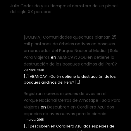
Julia Codesido y su tiempo: el derrotero de un pincel
del siglo XX peruano
[BOLIVIA] Comunidades quechuas plantan 25
mil plantones de árboles nativos en bosques
amenazados del Parque Nacional Madidi | Solo
Para Viajeros
en
ABANCAY: ¿Quién detiene la
destrucción de los bosques andinos del Perú?
29 abril, 2018
[…] ABANCAY: ¿Quién detiene la destrucción de los
bosques andinos del Perú? […]
Registran nuevas especies de aves en el
Parque Nacional Cerros de Amotape | Solo Para
Viajeros
en
Descubren en Cordillera Azul dos
especies de aves nuevas para la ciencia
1 marzo, 2018
[…] Descubren en Cordillera Azul dos especies de