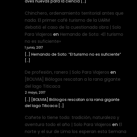
aves nuevas para la ciencia […]
Chinchero, ordenamiento territorial antes que
nada. El primer café turismo de la UARM
debatió el caso de la cuestionada obra | Solo
Para Viajeros
en
Hernando de Soto: «El turismo
no es suficiente»
1 junio, 2017
[…] Hernando de Soto: “El turismo no es suficiente”
[…]
De profesión, ranero | Solo Para Viajeros
en
[BOLIVIA] Biólogos rescatan a la rana gigante
del lago Titicaca
2 mayo, 2017
[…] [BOLIVIA] Biólogos rescatan a la rana gigante
del lago Titicaca […]
Cañete lo tiene todo: tradición, naturaleza y
aventura todo el año | Solo Para Viajeros
en
El
norte y el sur de Lima los esperan esta Semana