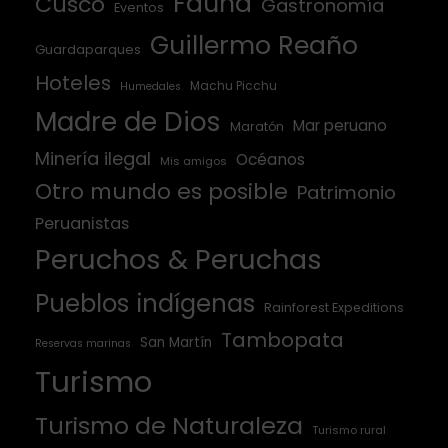
Fauna
Cusco
Gastronomía
Eventos
Guillermo Reaño
Guardaparques
Hoteles
Machu Picchu
Humedales
Madre de Dios
Mar peruano
Maratón
Minería ilegal
Océanos
Mis amigos
Otro mundo es posible
Patrimonio
Peruanistas
Peruchos & Peruchas
Pueblos indígenas
Rainforest Expeditions
Tambopata
San Martín
Reservas marinas
Turismo
Turismo de Naturaleza
Turismo rural