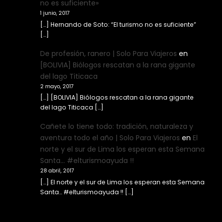
no es suficiente»
1 junio, 2017
[…] Hernando de Soto: “El turismo no es suficiente”
[…]
De profesión, ranero | Solo Para Viajeros
en
[BOLIVIA] Biólogos rescatan a la rana gigante
del lago Titicaca
2 mayo, 2017
[…] [BOLIVIA] Biólogos rescatan a la rana gigante
del lago Titicaca […]
Cañete lo tiene todo: tradición, naturaleza y
aventura todo el año | Solo Para Viajeros
en
El
norte y el sur de Lima los esperan esta Semana
Santa… #elturismoayuda !!
28 abril, 2017
[…] El norte y el sur de Lima los esperan esta Semana
Santa… #elturismoayuda !! […]