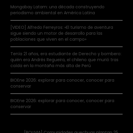
Mongabay Latam: una década construyendo
periodismo ambiental en América Latina
[VIDEO] Alfredo Ferreyros: «El turismo de aventura
sigue siendo un motor de desarrollo para las
poblaciones que viven en el campo»
Tenía 21 años, era estudiante de Derecho y bombero:
quién era Andrés Regueira, el chileno que murió tras
caída en la montaña más alta de Perú
BIOEne 2026: explorar para conocer, conocer para
conservar
BIOEne 2026: explorar para conocer, conocer para
conservar
[BOLIVIA] Comunidades quechuas plantan 25