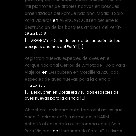
mil plantones de árboles nativos en bosques
amenazados del Parque Nacional Madidi | Solo
Para Viajeros
en
ABANCAY: ¿Quién detiene la
destrucción de los bosques andinos del Perú?
29 abril, 2018
[…] ABANCAY: ¿Quién detiene la destrucción de los
bosques andinos del Perú? […]
Registran nuevas especies de aves en el
Parque Nacional Cerros de Amotape | Solo Para
Viajeros
en
Descubren en Cordillera Azul dos
especies de aves nuevas para la ciencia
1 marzo, 2018
[…] Descubren en Cordillera Azul dos especies de
aves nuevas para la ciencia […]
Chinchero, ordenamiento territorial antes que
nada. El primer café turismo de la UARM
debatió el caso de la cuestionada obra | Solo
Para Viajeros
en
Hernando de Soto: «El turismo