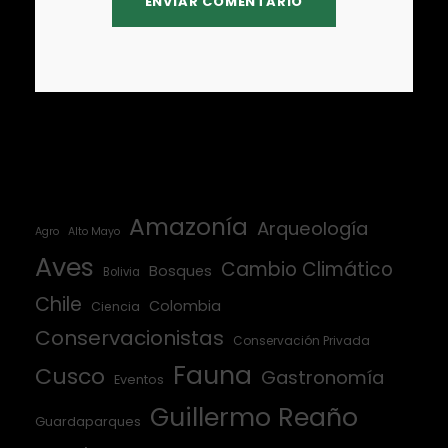
Amazonía
Arqueología
Agro
Alto Mayo
Aves
Cambio Climático
Bosques
Bolivia
Chile
Colombia
Ciencia
Conservacionistas
Conservación Privada
Fauna
Cusco
Gastronomía
Eventos
Guillermo Reaño
Guardaparques