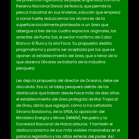
Reserva Nacional Dorsal de Nasca, que permite la
pesca industrial en sus linderos, solución que empieza
a sonar fuerte, reduzcamos los alcances de la
superficie inicialmente planteada a un área que
albergue a tres de los cuatro espacios originales, los
arrecifes de Punta Sal, el sector marítimo de Cabo
Blanco-El Ñuro y la isla Foca. Su propuesta destila
pragmatismo y podría ser aceptada por los que se
oponen al establecimiento del área, que a tenor de lo
que observa Olivares se trataría de la industria
pesquera.
Les dejo la propuesta del director de Oceana, debe ser
discutida. Eso sí, al lobby pesquero detrás de los
obstáculos que traban desde hace más de diez años
el establecimiento del área protegida de Mar Tropical
de Grau, abría que agregar, como lo ha señalado
Silvana Baldovino, de la SPDA, la oposición del
Ministerio Energía y Minas (MINEM), Perupetro y la
Sociedad Nacional de Hidrocarburos. Y también el
obstruccionismo de sus más visibles marionetas en el
palacio legislativo y las altas esferas del poder. Así