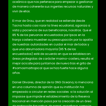
oceánica que nos pertenece para empezar a gestionar
de manera coherente sus ingentes recursos naturales y
vivir de ellos.
El mar de Grau, que en realidad se extiende desde
Tacna hasta casi rozar la línea ecuatorial, agoniza a
vista y paciencia de sus beneficiarios, nosotros. Que el
85 % de los peruanos encuestados por Ipsos en la
franja costera muestren su preocupación por la apatía
de nuestras autoridades en cuidar el mar de todos y
que una abrumadora mayoría (95 % de los
encuestados) esté de acuerdo en que se establezcan
áreas protegidas de carácter marino-costero, resulta el
mejor acicate para juntarnos de nuevo tras el grito de
#somosmartropical que se hizo fuerte hace alguna
años.
Daniel Olivares, director de la ONG Oceana, lo menciona
en una columna de opinión que su institución ha
empezado a circular en redes sociales: si la solución al
impasse que impide el establecimiento de la Reserva
Nacional en mención pasa por la creación de un área
de protección figurativa, de papel, engañosa, como la