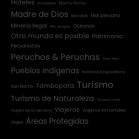
Hoteles
Machu Picchu
Humedales
Madre de Dios
Mar peruano
Maratón
Minería ilegal
Océanos
Mis amigos
Otro mundo es posible
Patrimonio
Peruanistas
Peruchos & Peruchas
Prom Perú
Pueblos indígenas
Rainforest Expeditions
Turismo
Tambopata
San Martín
Turismo de Naturaleza
Turismo rural
Viajeros
Viajeros inmortales
Viajero de la semana
Áreas Protegidas
Viajes