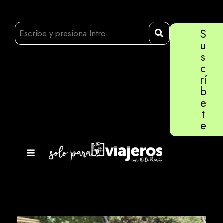
S
u
s
c
rí
b
e
t
e