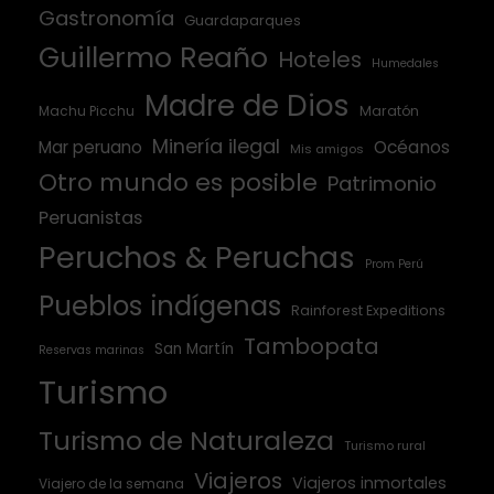
Gastronomía
Guardaparques
Guillermo Reaño
Hoteles
Humedales
Madre de Dios
Machu Picchu
Maratón
Minería ilegal
Mar peruano
Océanos
Mis amigos
Otro mundo es posible
Patrimonio
Peruanistas
Peruchos & Peruchas
Prom Perú
Pueblos indígenas
Rainforest Expeditions
Tambopata
San Martín
Reservas marinas
Turismo
Turismo de Naturaleza
Turismo rural
Viajeros
Viajeros inmortales
Viajero de la semana