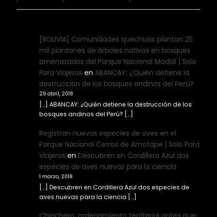
[BOLIVIA] Comunidades quechuas plantan 25
mil plantones de árboles nativos en bosques
amenazados del Parque Nacional Madidi | Solo
Para Viajeros
en
ABANCAY: ¿Quién detiene la
destrucción de los bosques andinos del Perú?
29 abril, 2018
[…] ABANCAY: ¿Quién detiene la destrucción de los
bosques andinos del Perú? […]
Registran nuevas especies de aves en el
Parque Nacional Cerros de Amotape | Solo Para
Viajeros
en
Descubren en Cordillera Azul dos
especies de aves nuevas para la ciencia
1 marzo, 2018
[…] Descubren en Cordillera Azul dos especies de
aves nuevas para la ciencia […]
Chinchero, ordenamiento territorial antes que