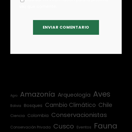
vez que comente.
Aves
Amazonía
Arqueología
Agro
Cambio Climático
Chile
Bosques
Bolivia
Conservacionistas
Colombia
Ciencia
Fauna
Cusco
Conservación Privada
Eventos