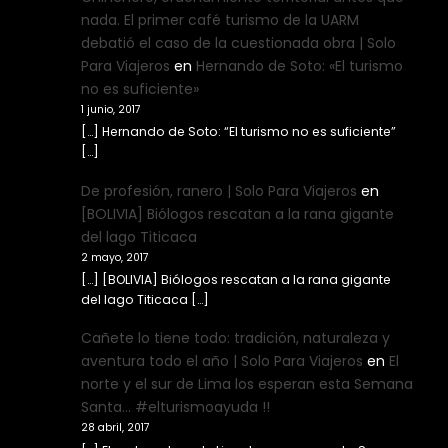
nada. El primer café turismo de la UARM
debatió el caso de la cuestionada obra | Solo
Para Viajeros
en
Hernando de Soto: «El turismo
no es suficiente»
1 junio, 2017
[…] Hernando de Soto: “El turismo no es suficiente”
[…]
De profesión, ranero | Solo Para Viajeros
en
[BOLIVIA] Biólogos rescatan a la rana gigante
del lago Titicaca
2 mayo, 2017
[…] [BOLIVIA] Biólogos rescatan a la rana gigante
del lago Titicaca […]
Cañete lo tiene todo: tradición, naturaleza y
aventura todo el año | Solo Para Viajeros
en
El
norte y el sur de Lima los esperan esta Semana
Santa… #elturismoayuda !!
28 abril, 2017