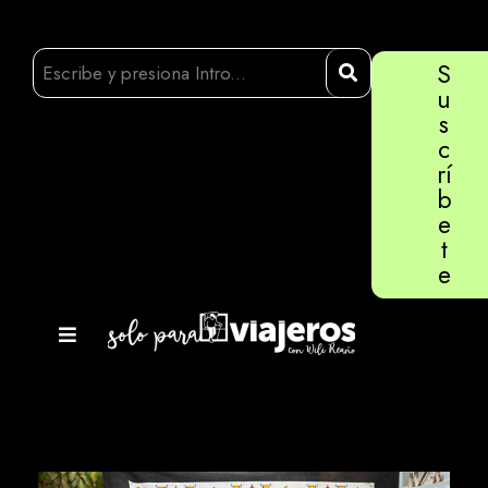
S
u
s
c
rí
b
e
t
e