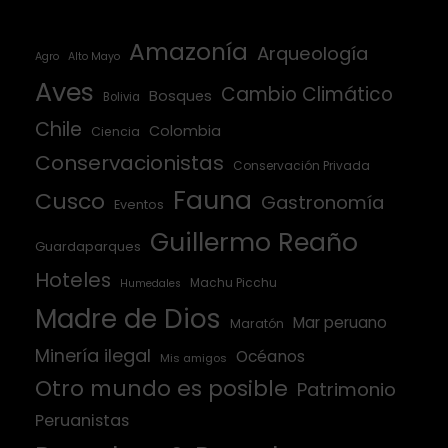
Amazonía
Arqueología
Agro
Alto Mayo
Aves
Cambio Climático
Bosques
Bolivia
Chile
Colombia
Ciencia
Conservacionistas
Conservación Privada
Fauna
Cusco
Gastronomía
Eventos
Guillermo Reaño
Guardaparques
Hoteles
Machu Picchu
Humedales
Madre de Dios
Mar peruano
Maratón
Minería ilegal
Océanos
Mis amigos
Otro mundo es posible
Patrimonio
Peruanistas