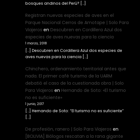
bosques andinos del Perú? […]
Registran nuevas especies de aves en el
Parque Nacional Cerros de Amotape | Solo Para
Viajeros
en
Descubren en Cordillera Azul dos
especies de aves nuevas para la ciencia
1 marzo, 2018
[…] Descubren en Cordillera Azul dos especies de
aves nuevas para la ciencia […]
Chinchero, ordenamiento territorial antes que
nada. El primer café turismo de la UARM
debatió el caso de la cuestionada obra | Solo
Para Viajeros
en
Hernando de Soto: «El turismo
no es suficiente»
1 junio, 2017
[…] Hernando de Soto: “El turismo no es suficiente”
[…]
De profesión, ranero | Solo Para Viajeros
en
[BOLIVIA] Biólogos rescatan a la rana gigante