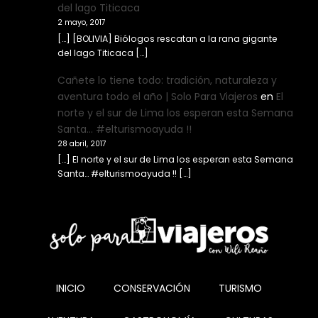
del lago Titicaca
2 mayo, 2017
[…] [BOLIVIA] Biólogos rescatan a la rana gigante
del lago Titicaca […]
Cañete lo tiene todo: tradición, naturaleza y
aventura todo el año | Solo Para Viajeros
en
El
norte y el sur de Lima los esperan esta Semana
Santa… #elturismoayuda !!
28 abril, 2017
[…] El norte y el sur de Lima los esperan esta Semana
Santa… #elturismoayuda !! […]
INICIO
CONSERVACIÓN
TURISMO