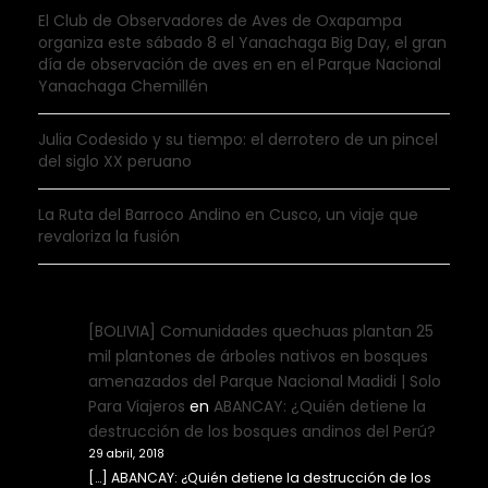
El Club de Observadores de Aves de Oxapampa
organiza este sábado 8 el Yanachaga Big Day, el gran
día de observación de aves en en el Parque Nacional
Yanachaga Chemillén
Julia Codesido y su tiempo: el derrotero de un pincel
del siglo XX peruano
La Ruta del Barroco Andino en Cusco, un viaje que
revaloriza la fusión
[BOLIVIA] Comunidades quechuas plantan 25
mil plantones de árboles nativos en bosques
amenazados del Parque Nacional Madidi | Solo
Para Viajeros
en
ABANCAY: ¿Quién detiene la
destrucción de los bosques andinos del Perú?
29 abril, 2018
[…] ABANCAY: ¿Quién detiene la destrucción de los