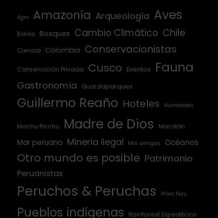
Aves
Amazonía
Arqueología
Agro
Cambio Climático
Chile
Bosques
Bolivia
Conservacionistas
Colombia
Ciencia
Fauna
Cusco
Conservación Privada
Eventos
Gastronomía
Guardaparques
Guillermo Reaño
Hoteles
Humedales
Madre de Dios
Machu Picchu
Maratón
Minería ilegal
Mar peruano
Océanos
Mis amigos
Otro mundo es posible
Patrimonio
Peruanistas
Peruchos & Peruchas
Prom Perú
Pueblos indígenas
Rainforest Expeditions