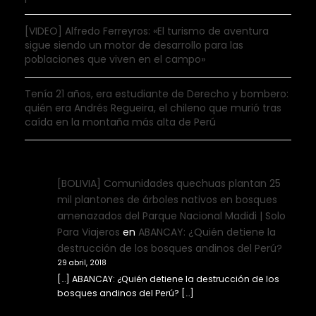
[VIDEO] Alfredo Ferreyros: «El turismo de aventura
sigue siendo un motor de desarrollo para las
poblaciones que viven en el campo»
Tenía 21 años, era estudiante de Derecho y bombero:
quién era Andrés Regueira, el chileno que murió tras
caída en la montaña más alta de Perú
[BOLIVIA] Comunidades quechuas plantan 25
mil plantones de árboles nativos en bosques
amenazados del Parque Nacional Madidi | Solo
Para Viajeros
en
ABANCAY: ¿Quién detiene la
destrucción de los bosques andinos del Perú?
29 abril, 2018
[…] ABANCAY: ¿Quién detiene la destrucción de los
bosques andinos del Perú? […]