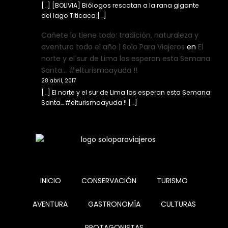
[…] [BOLIVIA] Biólogos rescatan a la rana gigante
del lago Titicaca […]
Cañete lo tiene todo: tradición, naturaleza y
aventura todo el año | Solo Para Viajeros
en
El
norte y el sur de Lima los esperan esta Semana
Santa… #elturismoayuda !!
28 abril, 2017
[…] El norte y el sur de Lima los esperan esta Semana
Santa… #elturismoayuda !! […]
INICIO
CONSERVACIÓN
TURISMO
AVENTURA
GASTRONOMÍA
CULTURAS
PROTAGONISTAS