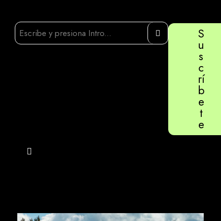
S
u
s
c
rí
b
e
t
e