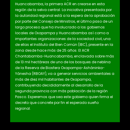
Huancabamba, la primera ACR en crearse en esta
región de la selva central. La iniciativa presentada por
la autoridad regional está a la espera de la aprobación
por parte del Consejo de Ministros, el último paso de un
largo proceso que ha involucrado a los gobiernos
locales de Oxapampa y Huancabamba así como a
importantes organizaciones de la sociedad civil, una
de ellas el Instituto del Bien Común (IBC), presente en la
zona desde hace más de 25 años. El ACR
Chontabamba-Huancabamba, enclavada sobre más
de 13 mil hectáreas de uno de los bosques de neblina
de la Reserva de Biosfera Oxapampa-Asháninka-
Yánesha (RBOAY), va a generar servicios ambientales a
más de diez mil habitantes de Oxapampa,
contribuyendo decididamente al desarrollo de la
segunda provincia con más población de la región
Pasco. Esperemos que sea este gobierno quien firma el
decreto que concrete por fin el esperado sueño
regional.