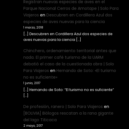
Registran nuevas especies de aves en el
Parque Nacional Cerros de Amotape | Solo Para
Viajeros
en
Descubren en Cordillera Azul dos
especies de aves nuevas para la ciencia
1 marzo, 2018
[…] Descubren en Cordillera Azul dos especies de
aves nuevas para la ciencia […]
Chinchero, ordenamiento territorial antes que
nada. El primer café turismo de la UARM
debatió el caso de la cuestionada obra | Solo
Para Viajeros
en
Hernando de Soto: «El turismo
no es suficiente»
1 junio, 2017
[…] Hernando de Soto: “El turismo no es suficiente”
[…]
De profesión, ranero | Solo Para Viajeros
en
[BOLIVIA] Biólogos rescatan a la rana gigante
del lago Titicaca
2 mayo, 2017