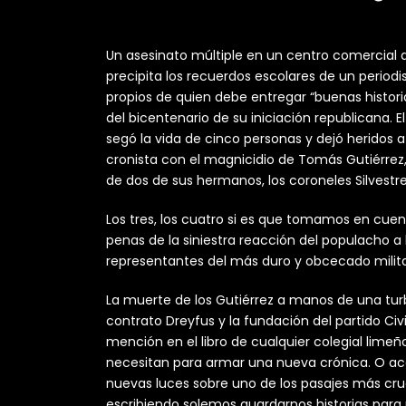
Un asesinato múltiple en un centro comercial del
precipita los recuerdos escolares de un periodis
propios de quien debe entregar “buenas historia
del bicentenario de su iniciación republicana. E
segó la vida de cinco personas y dejó heridos a
cronista con el magnicidio de Tomás Gutiérrez, 
de dos de sus hermanos, los coroneles Silvestre
Los tres, los cuatro si es que tomamos en cuen
penas de la siniestra reacción del populacho a 
representantes del más duro y obcecado milit
La muerte de los Gutiérrez a manos de una tur
contrato Dreyfus y la fundación del partido Civ
mención en el libro de cualquier colegial limeño
necesitan para armar una nueva crónica. O aca
nuevas luces sobre uno de los pasajes más cru
escribiendo solemos guardarnos historias para