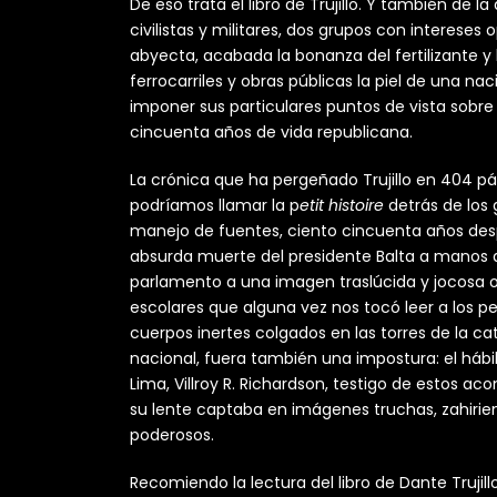
De eso trata el libro de Trujillo. Y también de 
civilistas y militares, dos grupos con interese
abyecta, acabada la bonanza del fertilizante 
ferrocarriles y obras públicas la piel de una na
imponer sus particulares puntos de vista sobre
cincuenta años de vida republicana.
La crónica que ha pergeñado Trujillo en 404 p
podríamos llamar la p
etit histoire
detrás de los
manejo de fuentes, ciento cincuenta años despu
absurda muerte del presidente Balta a manos de
parlamento a una imagen traslúcida y jocosa oc
escolares que alguna vez nos tocó leer a los pe
cuerpos inertes colgados en las torres de la ca
nacional, fuera también una impostura: el háb
Lima, Villroy R. Richardson, testigo de estos ac
su lente captaba en imágenes truchas, zahirien
poderosos.
Recomiendo la lectura del libro de Dante Trujill