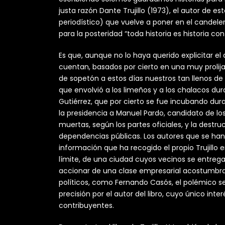
justa razón Dante Trujillo (1973), el autor de es
periodístico) que vuelve a poner en el candel
para la posteridad “toda historia es historia c
Es que, aunque no lo haya querido explicitar el 
cuentan, basados por cierto en una muy prolija 
de sopetón a estos días nuestros tan llenos de
que envolvió a los limeños y a los chalacos dur
Gutiérrez, que por cierto se fue incubando dur
la presidencia a Manuel Pardo, candidato de los
muertas, según los partes oficiales, y la dest
dependencias públicas. Los autores que se han o
información que ha recogido el propio Trujillo 
límite, de una ciudad cuyos vecinos se entregar
accionar de una clase empresarial acostumbrad
políticos, como Fernando Casós, el polémico s
precisión por el autor del libro, cuyo único int
contribuyentes.