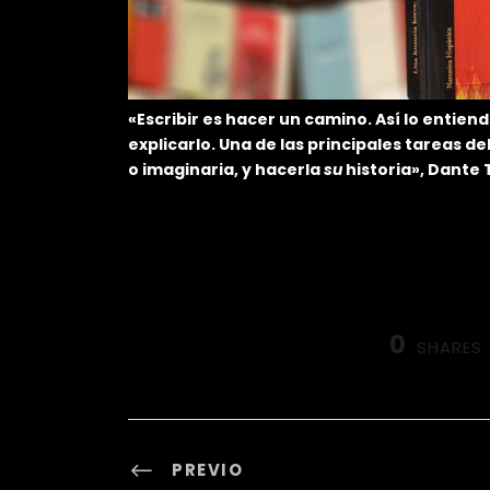
«Escribir es hacer un camino. Así lo entie
explicarlo. Una de las principales tareas de
o imaginaria, y hacerla
su
historia», Dante T
0
SHARES
PREVIO