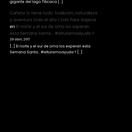
gigante del lago Titicaca […]
Cañete lo tiene todo: tradición, naturaleza
y aventura todo el año | Solo Para Viajeros
en
El norte y el sur de Lima los esperan
esta Semana Santa… #elturismoayuda !!
28 abril, 2017
[…] El norte y el sur de Lima los esperan esta
Semana Santa… #elturismoayuda !! […]