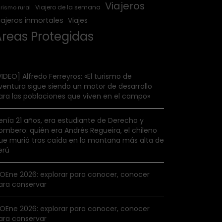
Viajeros
Viajero de la semana
rismo rural
iajeros inmortales
Viajes
Áreas Protegidas
VIDEO] Alfredo Ferreyros: «El turismo de
ventura sigue siendo un motor de desarrollo
ara las poblaciones que viven en el campo»
enía 21 años, era estudiante de Derecho y
ombero: quién era Andrés Regueira, el chileno
ue murió tras caída en la montaña más alta de
erú
IOEne 2026: explorar para conocer, conocer
ara conservar
IOEne 2026: explorar para conocer, conocer
ara conservar