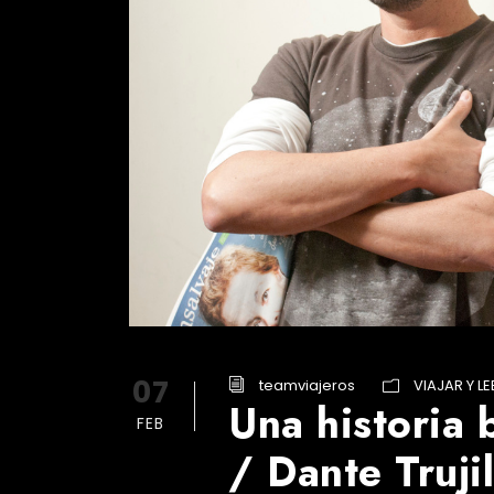
07
teamviajeros
VIAJAR Y LE
Una historia 
FEB
/ Dante Trujil