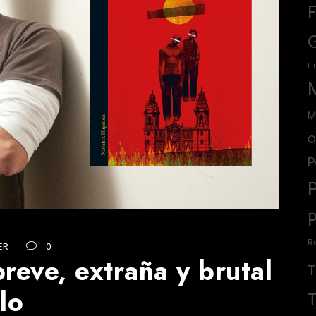
H
M
O
P
R
ER
0
breve, extraña y brutal
lo