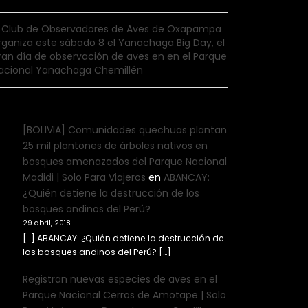
l Club de Observadores de Aves de Oxapampa
rganiza este sábado 8 el Yanachaga Big Day, el
ran día de observación de aves en en el Parque
acional Yanachaga Chemillén
[BOLIVIA] Comunidades quechuas plantan
25 mil plantones de árboles nativos en
bosques amenazados del Parque Nacional
Madidi | Solo Para Viajeros
en
ABANCAY:
¿Quién detiene la destrucción de los
bosques andinos del Perú?
29 abril, 2018
[…] ABANCAY: ¿Quién detiene la destrucción de
los bosques andinos del Perú? […]
Registran nuevas especies de aves en el
Parque Nacional Cerros de Amotape | Solo