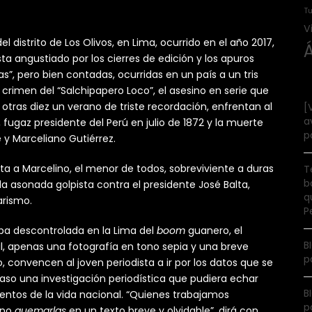
Tu
V
 distrito de Los Olivos, en Lima, ocurrido en el año 2017,
ta angustiado por los cierres de edición y los apuros
s”, pero bien contadas, ocurridas en un país a un tris
l crimen del “Salchipapero Loco”, el asesino en serie que
 otras diez un verano de triste recordación, enfrentan al
[
a
fugaz presidente del Perú en julio de 1872 y la muerte
p
 y Marceliano Gutiérrez.
ta a Marcelino, el menor de todos, sobreviviente a duras
T
b
la asonada golpista contra el presidente José Balta,
q
arismo.
P
ba descontrolada en la Lima del
boom
guanero, el
B
il, apenas una fotografía en tono sepia y una breve
p
, convencen al joven periodista a ir por los datos que se
so una investigación periodística que pudiera echar
B
entos de la vida nacional. “Quienes trabajamos
p
 no
quemarlas
en un texto breve y olvidable”, dirá con