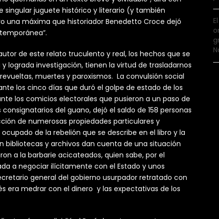
te singular juguete histórico y literario (y también
E
ero una máxima que historiador Benedetto Croce dejó
o
ontemporánea”.
g
N
autor de este relato truculento y real, los hechos que se
y lograda investigación, tienen la virtud de trasladarnos
 revueltas, muertes y paroxismos. La convulsión social
ante los cinco días que duró el golpe de estado de los
ante los comicios electorales que pusieron a un paso de
 consignatarios del guano, dejó el saldo de 158 personas
rucción de numerosas propiedades particulares y
cupado de la rebelión que se describe en el libro y la
en bibliotecas y archivos dan cuenta de una situación
on a la barbarie acicateados, quien sabe, por el
a a negociar ilícitamente con el Estado y unos
ecretario general del gobierno usurpador retratado con
erés era medrar con el dinero y las expectativas de los