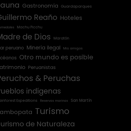
Fauna
Gastronomía
Guardaparques
Guillermo Reaño
Hoteles
Machu Picchu
umedales
Madre de Dios
Maratón
Minería ilegal
ar peruano
Mis amigos
Otro mundo es posible
céanos
atrimonio
Peruanistas
Peruchos & Peruchas
Pueblos indígenas
San Martín
ainforest Expeditions
Reservas marinas
Turismo
Tambopata
Turismo de Naturaleza