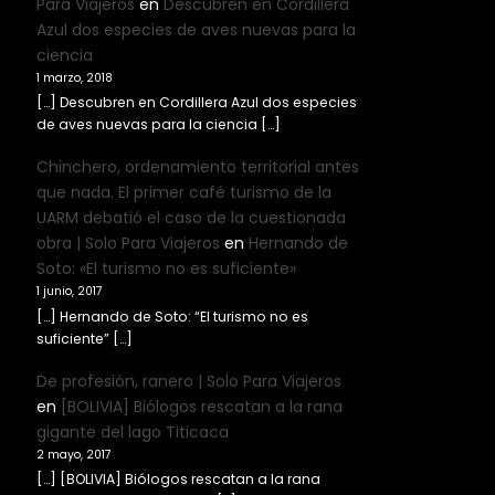
Para Viajeros
en
Descubren en Cordillera
Azul dos especies de aves nuevas para la
ciencia
1 marzo, 2018
[…] Descubren en Cordillera Azul dos especies
de aves nuevas para la ciencia […]
Chinchero, ordenamiento territorial antes
que nada. El primer café turismo de la
UARM debatió el caso de la cuestionada
obra | Solo Para Viajeros
en
Hernando de
Soto: «El turismo no es suficiente»
1 junio, 2017
[…] Hernando de Soto: “El turismo no es
suficiente” […]
De profesión, ranero | Solo Para Viajeros
en
[BOLIVIA] Biólogos rescatan a la rana
gigante del lago Titicaca
2 mayo, 2017
[…] [BOLIVIA] Biólogos rescatan a la rana