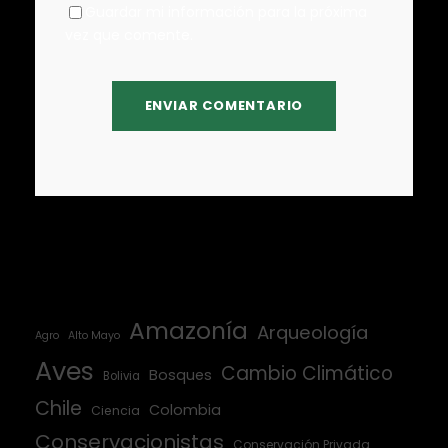
Guardar mi información para la próxima
vez que comente.
Amazonía
Arqueología
Agro
Alto Mayo
Aves
Cambio Climático
Bosques
Bolivia
Chile
Colombia
Ciencia
Conservacionistas
Conservación Privada