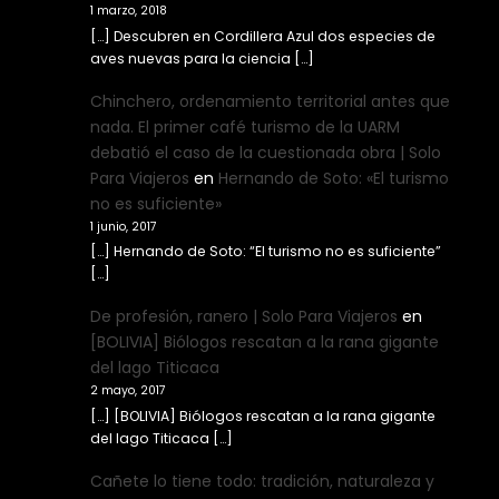
1 marzo, 2018
[…] Descubren en Cordillera Azul dos especies de
aves nuevas para la ciencia […]
Chinchero, ordenamiento territorial antes que
nada. El primer café turismo de la UARM
debatió el caso de la cuestionada obra | Solo
Para Viajeros
en
Hernando de Soto: «El turismo
no es suficiente»
1 junio, 2017
[…] Hernando de Soto: “El turismo no es suficiente”
[…]
De profesión, ranero | Solo Para Viajeros
en
[BOLIVIA] Biólogos rescatan a la rana gigante
del lago Titicaca
2 mayo, 2017
[…] [BOLIVIA] Biólogos rescatan a la rana gigante
del lago Titicaca […]
Cañete lo tiene todo: tradición, naturaleza y