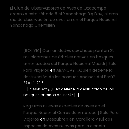
El Club de Observadores de Aves de Oxapampa
organiza este sábado 8 el Yanachaga Big Day, el gran
día de observación de aves en en el Parque Nacional
Yanachaga Chemillén
[BOLIVIA] Comunidades quechuas plantan 25
mil plantones de árboles nativos en bosques
amenazados del Parque Nacional Madidi | Solo
Para Viajeros
en
ABANCAY: ¿Quién detiene la
destrucción de los bosques andinos del Perú?
29 abril, 2018
[…] ABANCAY: ¿Quién detiene la destrucción de los
bosques andinos del Perú? […]
Registran nuevas especies de aves en el
Parque Nacional Cerros de Amotape | Solo Para
Viajeros
en
Descubren en Cordillera Azul dos
especies de aves nuevas para la ciencia