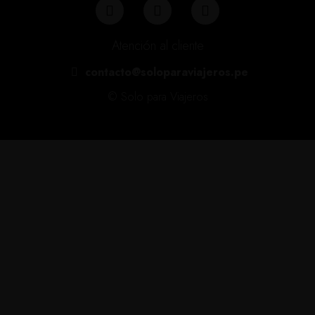
Atención al cliente
contacto@soloparaviajeros.pe
© Solo para Viajeros