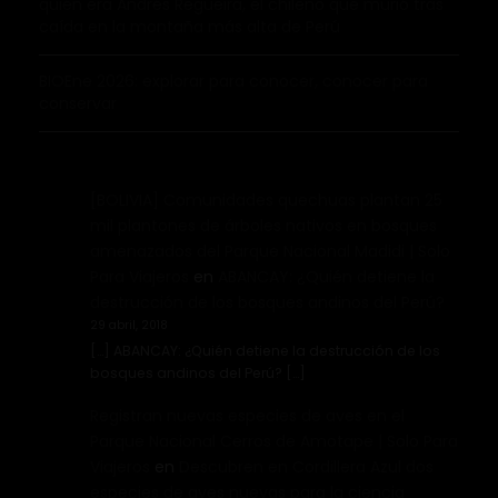
quién era Andrés Regueira, el chileno que murió tras
caída en la montaña más alta de Perú
BIOEne 2026: explorar para conocer, conocer para
conservar
[BOLIVIA] Comunidades quechuas plantan 25
mil plantones de árboles nativos en bosques
amenazados del Parque Nacional Madidi | Solo
Para Viajeros
en
ABANCAY: ¿Quién detiene la
destrucción de los bosques andinos del Perú?
29 abril, 2018
[…] ABANCAY: ¿Quién detiene la destrucción de los
bosques andinos del Perú? […]
Registran nuevas especies de aves en el
Parque Nacional Cerros de Amotape | Solo Para
Viajeros
en
Descubren en Cordillera Azul dos
especies de aves nuevas para la ciencia