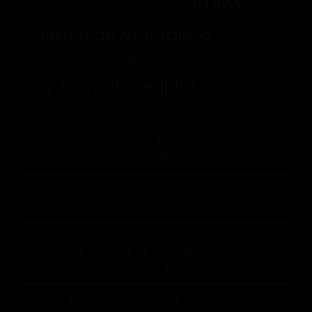
Turismo
Tambopata
San Martín
Turismo de Naturaleza
Turismo rural
Viajeros
Viajeros inmortales
Viajero de la semana
Áreas Protegidas
Viajes
Descubren nueva especie de orquídea en el Parque
Nacional Yanachaga Chemillén
Mongabay Latam: una década construyendo
periodismo ambiental en América Latina
[VIDEO] Alfredo Ferreyros: «El turismo de aventura
sigue siendo un motor de desarrollo para las
poblaciones que viven en el campo»
Tenía 21 años, era estudiante de Derecho y bombero: