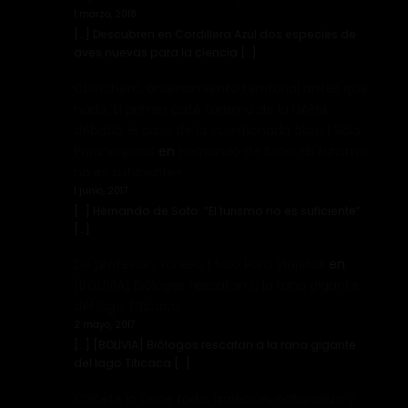
1 marzo, 2018
[…] Descubren en Cordillera Azul dos especies de
aves nuevas para la ciencia […]
Chinchero, ordenamiento territorial antes que
nada. El primer café turismo de la UARM
debatió el caso de la cuestionada obra | Solo
Para Viajeros
en
Hernando de Soto: «El turismo
no es suficiente»
1 junio, 2017
[…] Hernando de Soto: “El turismo no es suficiente”
[…]
De profesión, ranero | Solo Para Viajeros
en
[BOLIVIA] Biólogos rescatan a la rana gigante
del lago Titicaca
2 mayo, 2017
[…] [BOLIVIA] Biólogos rescatan a la rana gigante
del lago Titicaca […]
Cañete lo tiene todo: tradición, naturaleza y