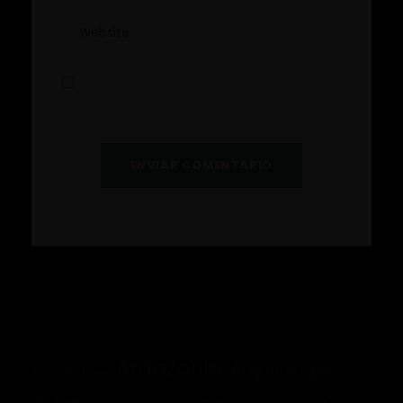
Guardar mi información para la próxima
vez que comente.
Amazonía
Arqueología
Agro
Alto Mayo