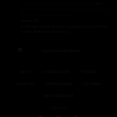
aventura todo el año | Solo Para Viajeros
en
El
norte y el sur de Lima los esperan esta Semana
Santa… #elturismoayuda !!
28 abril, 2017
[…] El norte y el sur de Lima los esperan esta Semana
Santa… #elturismoayuda !! […]
INICIO
CONSERVACIÓN
TURISMO
AVENTURA
GASTRONOMÍA
CULTURAS
PROTAGONISTAS
Síguenos