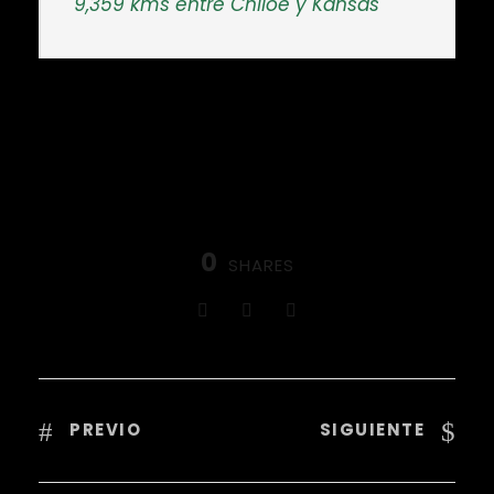
9,359 kms entre Chiloé y Kansas
0
SHARES
PREVIO
SIGUIENTE