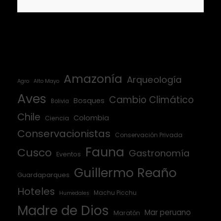
Amazonía
Arqueología
Agro
Alto Mayo
Aves
Cambio Climático
Bosques
Bolivia
Chile
Colombia
Ciencia
Conservacionistas
Conservación Privada
Fauna
Cusco
Gastronomía
Eventos
Guillermo Reaño
Guardaparques
Hoteles
Machu Picchu
Humedales
Madre de Dios
Mar peruano
Maratón