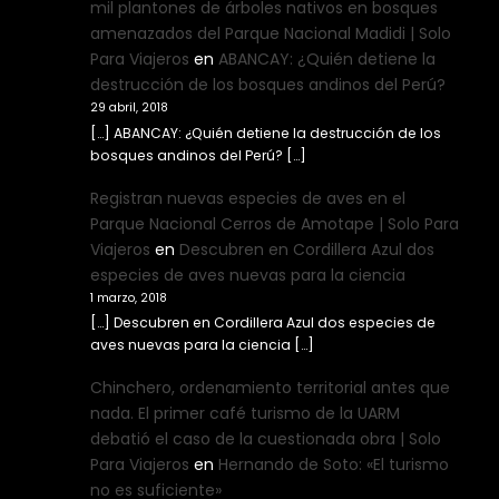
mil plantones de árboles nativos en bosques
amenazados del Parque Nacional Madidi | Solo
Para Viajeros
en
ABANCAY: ¿Quién detiene la
destrucción de los bosques andinos del Perú?
29 abril, 2018
[…] ABANCAY: ¿Quién detiene la destrucción de los
bosques andinos del Perú? […]
Registran nuevas especies de aves en el
Parque Nacional Cerros de Amotape | Solo Para
Viajeros
en
Descubren en Cordillera Azul dos
especies de aves nuevas para la ciencia
1 marzo, 2018
[…] Descubren en Cordillera Azul dos especies de
aves nuevas para la ciencia […]
Chinchero, ordenamiento territorial antes que
nada. El primer café turismo de la UARM
debatió el caso de la cuestionada obra | Solo
Para Viajeros
en
Hernando de Soto: «El turismo
no es suficiente»