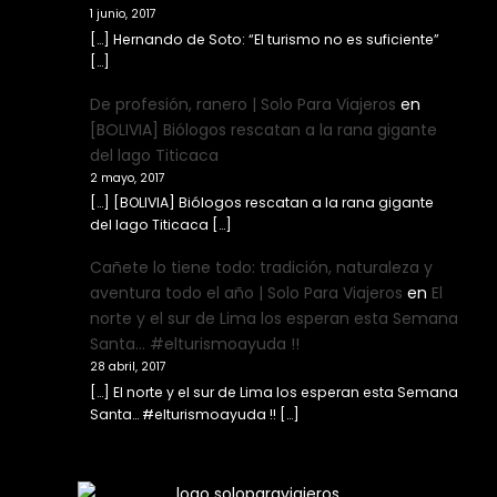
1 junio, 2017
[…] Hernando de Soto: “El turismo no es suficiente”
[…]
De profesión, ranero | Solo Para Viajeros
en
[BOLIVIA] Biólogos rescatan a la rana gigante
del lago Titicaca
2 mayo, 2017
[…] [BOLIVIA] Biólogos rescatan a la rana gigante
del lago Titicaca […]
Cañete lo tiene todo: tradición, naturaleza y
aventura todo el año | Solo Para Viajeros
en
El
norte y el sur de Lima los esperan esta Semana
Santa… #elturismoayuda !!
28 abril, 2017
[…] El norte y el sur de Lima los esperan esta Semana
Santa… #elturismoayuda !! […]