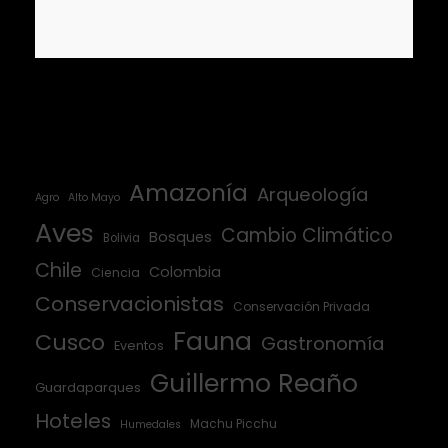
Amazonía
Arqueología
Agro
Alto Mayo
Aves
Cambio Climático
Bosques
Bolivia
Chile
Colombia
Ciencia
Conservacionistas
Conservación Privada
Fauna
Cusco
Gastronomía
Eventos
Guillermo Reaño
Guardaparques
Hoteles
Machu Picchu
Humedales