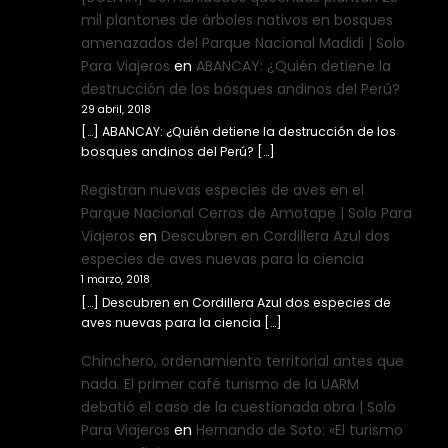
mil plantones de árboles nativos en bosques
amenazados del Parque Nacional Madidi | Solo
Para Viajeros
en
ABANCAY: ¿Quién detiene la
destrucción de los bosques andinos del Perú?
29 abril, 2018
[…] ABANCAY: ¿Quién detiene la destrucción de los
bosques andinos del Perú? […]
Registran nuevas especies de aves en el
Parque Nacional Cerros de Amotape | Solo Para
Viajeros
en
Descubren en Cordillera Azul dos
especies de aves nuevas para la ciencia
1 marzo, 2018
[…] Descubren en Cordillera Azul dos especies de
aves nuevas para la ciencia […]
Chinchero, ordenamiento territorial antes que
nada. El primer café turismo de la UARM
debatió el caso de la cuestionada obra | Solo
Para Viajeros
en
Hernando de Soto: «El turismo