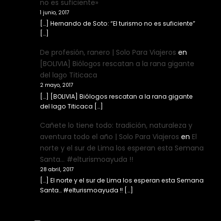
no es suficiente»
1 junio, 2017
[…] Hernando de Soto: “El turismo no es suficiente”
[…]
De profesión, ranero | Solo Para Viajeros
en
[BOLIVIA] Biólogos rescatan a la rana gigante
del lago Titicaca
2 mayo, 2017
[…] [BOLIVIA] Biólogos rescatan a la rana gigante
del lago Titicaca […]
Cañete lo tiene todo: tradición, naturaleza y
aventura todo el año | Solo Para Viajeros
en
El
norte y el sur de Lima los esperan esta Semana
Santa… #elturismoayuda !!
28 abril, 2017
[…] El norte y el sur de Lima los esperan esta Semana
Santa… #elturismoayuda !! […]