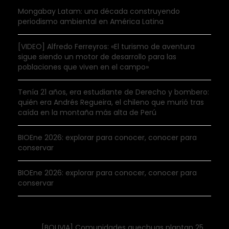
Mongabay Latam: una década construyendo
periodismo ambiental en América Latina
[VIDEO] Alfredo Ferreyros: «El turismo de aventura
sigue siendo un motor de desarrollo para las
poblaciones que viven en el campo»
Tenía 21 años, era estudiante de Derecho y bombero:
quién era Andrés Regueira, el chileno que murió tras
caída en la montaña más alta de Perú
BIOEne 2026: explorar para conocer, conocer para
conservar
BIOEne 2026: explorar para conocer, conocer para
conservar
[BOLIVIA] Comunidades quechuas plantan 25