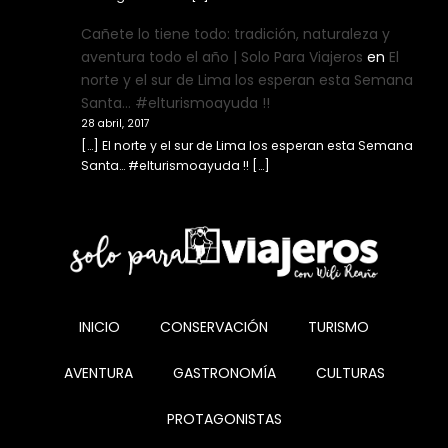
Cañete lo tiene todo: tradición, naturaleza y
aventura todo el año | Solo Para Viajeros
en
El
norte y el sur de Lima los esperan esta Semana
Santa… #elturismoayuda !!
28 abril, 2017
[…] El norte y el sur de Lima los esperan esta Semana
Santa… #elturismoayuda !! […]
INICIO
CONSERVACIÓN
TURISMO
AVENTURA
GASTRONOMÍA
CULTURAS
PROTAGONISTAS