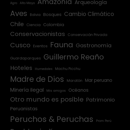
Amazonía
Arqueología
Agro
Alto Mayo
Aves
Cambio Climático
Bosques
Bolivia
Chile
Colombia
Ciencia
Conservacionistas
Conservación Privada
Fauna
Cusco
Gastronomía
Eventos
Guillermo Reaño
Guardaparques
Hoteles
Machu Picchu
Humedales
Madre de Dios
Mar peruano
Maratón
Minería ilegal
Océanos
Mis amigos
Otro mundo es posible
Patrimonio
Peruanistas
Peruchos & Peruchas
Prom Perú