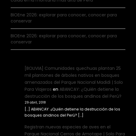
BIOEne 2026: explorar para conocer, conocer para
conservar
BIOEne 2026: explorar para conocer, conocer para
conservar
[BOLIVIA] Comunidades quechuas plantan 25
mil plantones de árboles nativos en bosques
amenazados del Parque Nacional Madidi | Solo
Para Viajeros
en
ABANCAY: ¿Quién detiene la
destrucción de los bosques andinos del Perú?
29 abril, 2018
[…] ABANCAY: ¿Quién detiene la destrucción de los
bosques andinos del Perú? […]
Registran nuevas especies de aves en el
Parque Nacional Cerros de Amotape | Solo Para