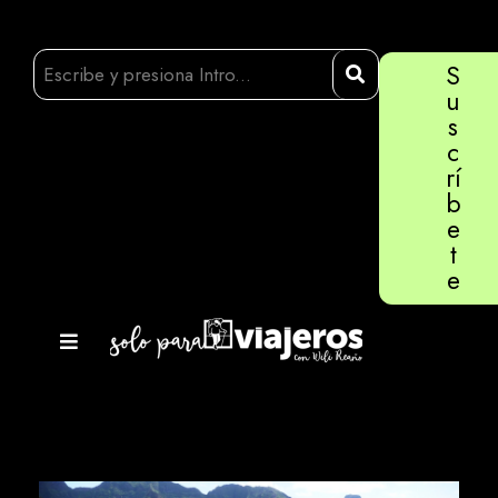
S
u
s
c
rí
b
e
t
e