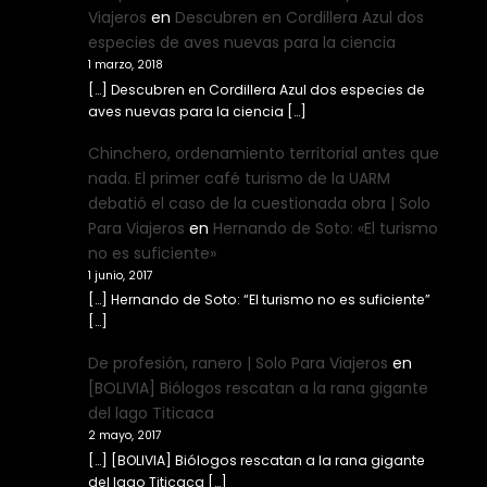
Viajeros
en
Descubren en Cordillera Azul dos
especies de aves nuevas para la ciencia
1 marzo, 2018
[…] Descubren en Cordillera Azul dos especies de
aves nuevas para la ciencia […]
Chinchero, ordenamiento territorial antes que
nada. El primer café turismo de la UARM
debatió el caso de la cuestionada obra | Solo
Para Viajeros
en
Hernando de Soto: «El turismo
no es suficiente»
1 junio, 2017
[…] Hernando de Soto: “El turismo no es suficiente”
[…]
De profesión, ranero | Solo Para Viajeros
en
[BOLIVIA] Biólogos rescatan a la rana gigante
del lago Titicaca
2 mayo, 2017
[…] [BOLIVIA] Biólogos rescatan a la rana gigante
del lago Titicaca […]